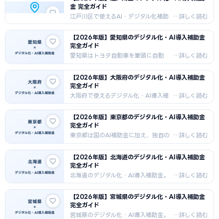
向けに、国の補助金＋東京都独自制度
金 完全ガイド
の組み合わせ戦略、申請手順、採択事
例を紹介します。
江戸川区で使えるAI・デジタル化補助
金を徹底解説。花卉栽培・小規模事業
者が盛んな江戸川区の中小企業向け
【2026年版】愛知県のデジタル化・AI導入補助金
に、国の補助金＋東京都独自制度の組
完全ガイド
み合わせ戦略、申請手順、採択事例を
紹介します。
愛知県はトヨタ自動車を筆頭に自動
車・航空宇宙・工作機械など日本屈指
のものづくり産業が集積する地域です。
【2026年版】大阪府のデジタル化・AI導入補助金
2026年現在、国の補助金制度に加えて
完全ガイド
愛知県・名古屋市が製造業のDX・AI化
を重点支援しており、県内の中小企業
大阪府で使えるデジタル化・AI導入補
は特に手厚い支援を受け...
助金を完全網羅。大阪府独自制度（上
限200万円）と国のIT導入補助金AI枠
【2026年版】東京都のデジタル化・AI導入補助金
（補助率3/4）の二階建て申請で自己負
完全ガイド
担を最小化。申請窓口・スケジュー
ル・業種別の活用法を解説。
東京都は国のAI補助金に加え、独自の
助成制度を多数展開しています。都内の
中小企業・小規模事業者は国と都の制
【2026年版】北海道のデジタル化・AI導入補助金
度を組み合わせることで、より多くの
完全ガイド
補助を受けることができます。
北海道のデジタル化・AI導入補助金。
補助率・対象経費・申請手順・採択事
例を詳しく解説。2026年最新版。
【2026年版】宮城県のデジタル化・AI導入補助金
完全ガイド
宮城県のデジタル化・AI導入補助金。