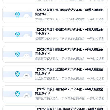
徹底解説。印刷業・中小製造業が盛ん
な北区の中小企業向けに、国の補助金
【2026年版】荒川区のデジタル化・AI導入補助金
＋東京都独自制度の組み合わせ戦略、
完全ガイド
申請手順、採択事例を紹介します。
荒川区で使えるAI・デジタル化補助金
を徹底解説。伝統工芸・小規模製造業
が盛んな荒川区の中小企業向けに、国
【2026年版】板橋区のデジタル化・AI導入補助金
の補助金＋東京都独自制度の組み合わ
完全ガイド
せ戦略、申請手順、採択事例を紹介し
ます。
板橋区で使えるAI・デジタル化補助金
を徹底解説。光学・精密機器産業が盛
んな板橋区の中小企業向けに、国の補
【2026年版】練馬区のデジタル化・AI導入補助金
助金＋東京都独自制度の組み合わせ戦
完全ガイド
略、申請手順、採択事例を紹介しま
す。
練馬区で使えるAI・デジタル化補助金
を徹底解説。アニメーション産業・農
業が盛んな練馬区の中小企業向けに、
【2026年版】足立区のデジタル化・AI導入補助金
国の補助金＋東京都独自制度の組み合
完全ガイド
わせ戦略、申請手順、採択事例を紹介
します。
足立区で使えるAI・デジタル化補助金
を徹底解説。製造業（皮革・金属加
工）が盛んな足立区の中小企業向け
【2026年版】葛飾区のデジタル化・AI導入補助金
に、国の補助金＋東京都独自制度の組
完全ガイド
み合わせ戦略、申請手順、採択事例を
紹介します。
葛飾区で使えるAI・デジタル化補助金
を徹底解説。おもちゃ・セルロイド産
業・町工場が盛んな葛飾区の中小企業
【2026年版】江戸川区のデジタル化・AI導入補助