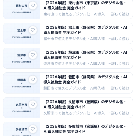
【2026年版】東村山市（東京都）のデジタル化・
方法・採択事例・支援機関情報を
AI導入補助金 完全ガイド
2026年最新版でお届けします。水産加
工（フカヒレ・カツオ）・造船・観
東村山市で使えるデジタル化・AI導入
光・農林業向けDX補助金情報。
補助金を徹底解説。IT導入補助金・も
のづくり補助金・市独自補助金の申請
【2026年版】富士市（静岡県）のデジタル化・AI
方法・採択事例・支援機関情報を
導入補助金 完全ガイド
2026年最新版でお届けします。食品加
工・金属加工・物流・商業向けDX補助
富士市で使えるデジタル化・AI導入補
金情報。
助金を徹底解説。IT導入補助金・もの
づくり補助金・市独自補助金の申請方
【2026年版】焼津市（静岡県）のデジタル化・AI
法・採択事例・支援機関情報を2026
導入補助金 完全ガイド
年最新版でお届けします。製紙・化学
工業・自動車部品・食品加工向けDX補
焼津市で使えるデジタル化・AI導入補
助金情報。
助金を徹底解説。IT導入補助金・もの
づくり補助金・市独自補助金の申請方
【2026年版】磐田市（静岡県）のデジタル化・AI
法・採択事例・支援機関情報を2026
導入補助金 完全ガイド
年最新版でお届けします。水産加工
（マグロ・カツオ日本一）・食品加
磐田市で使えるデジタル化・AI導入補
工・農業向けDX補助金情報。
助金を徹底解説。IT導入補助金・もの
づくり補助金・市独自補助金の申請方
【2026年版】久留米市（福岡県）のデジタル化・
法・採択事例・支援機関情報を2026
AI導入補助金 完全ガイド
年最新版でお届けします。ヤマハ発動
機・輸送機器・電子部品・農業向けDX
久留米市で使えるデジタル化・AI導入
補助金情報。
補助金を徹底解説。IT導入補助金・も
のづくり補助金・市独自補助金の申請
【2026年版】多賀城市（宮城県）のデジタル化・
方法・採択事例・支援機関情報を
AI導入補助金 完全ガイド
2026年最新版でお届けします。ゴム・