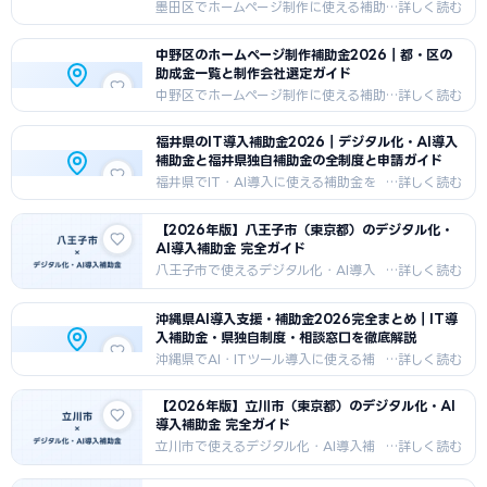
上乗せ補助まで、補助率・補助額・申
墨田区でホームページ制作に使える補助
請方法・窓口を一覧で解説。2026年
金を2026年版で完全解説。墨田区独
版最新情報。
自の「デジタル技術活用支援補助金」
中野区のホームページ制作補助金2026｜都・区の
（補助率3/4・上限50万円）はHP単体
助成金一覧と制作会社選定ガイド
制作費が対象外。直接使えるのは小規
模事業者持続化補助金（補助率2/3・
中野区でホームページ制作に使える補助
上限50万円）。制度別比較表・申請手
金・助成金を2026年版で完全解説。
順・相談窓口一覧・業種別ケーススタ
中野区経営力強化支援事業補助金（最
福井県のIT導入補助金2026｜デジタル化・AI導入
ディ・FAQ8問を収録。
大20万円・補助率1/2）・東京都デジ
補助金と福井県独自補助金の全制度と申請ガイド
タル導入促進補助事業（最大150万
円）・デジタル化AI導入補助金の3層活
福井県でIT・AI導入に使える補助金を
用法、申請条件、制作会社選定のポイ
2026年版で完全解説。国の「デジタル
ント、FAQ8問を収録。
化・AI導入補助金2026（旧IT導入補
【2026年版】八王子市（東京都）のデジタル化・
助金）」（最大450万円）に加え、ふ
AI導入補助金 完全ガイド
くいDX加速化補助金（最大400万
円）・ふくいデジタル導入チャレンジ
八王子市で使えるデジタル化・AI導入
補助金（最大50万円）・福井市企業価
補助金を徹底解説。IT導入補助金・も
値向上推進補助金を一覧比較。業種別
のづくり補助金・市独自補助金の申請
沖縄県AI導入支援・補助金2026完全まとめ｜IT導
活用事例・申請手順・相談窓口・
方法・採択事例・支援機関情報を
入補助金・県独自制度・相談窓口を徹底解説
FAQ10問まで収録した2026年版完全
2026年最新版でお届けします。電子部
ガイド。
品（オリンパス）・繊維・大学集積地
沖縄県でAI・ITツール導入に使える補
向けDX補助金情報。
助金を2026年最新版で完全解説。国
のデジタル化・AI導入補助金（最大
【2026年版】立川市（東京都）のデジタル化・AI
450万円）、ISCO小規模事業者デジタ
導入補助金 完全ガイド
ル化支援、沖縄物流デジタル推進事業
（最大4,000万円）、沖縄DX促進支
立川市で使えるデジタル化・AI導入補
援、ICTビジネス高度化支援など県独
助金を徹底解説。IT導入補助金・もの
自5制度を比較表・申請手順・業種別活
づくり補助金・市独自補助金の申請方