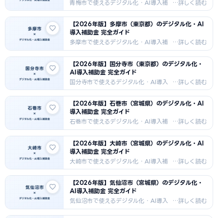
器・IC製造・高原野菜農業・医療健康
青梅市で使えるデジタル化・AI導入補
向けAI・DX補助金情報。
助金を徹底解説。IT導入補助金・もの
づくり補助金・市独自補助金の申請方
【2026年版】多摩市（東京都）のデジタル化・AI
法・採択事例・支援機関情報を2026
導入補助金 完全ガイド
年最新版でお届けします。繊維・電子
部品・金属加工・農業向けDX補助金情
多摩市で使えるデジタル化・AI導入補
報。
助金を徹底解説。IT導入補助金・もの
づくり補助金・市独自補助金の申請方
【2026年版】国分寺市（東京都）のデジタル化・
法・採択事例・支援機関情報を2026
AI導入補助金 完全ガイド
年最新版でお届けします。IT・商業・
サービス業・研究開発向けDX補助金情
国分寺市で使えるデジタル化・AI導入
報。多摩ニュータウン拠点。
補助金を徹底解説。IT導入補助金・も
のづくり補助金・市独自補助金の申請
【2026年版】石巻市（宮城県）のデジタル化・AI
方法・採択事例・支援機関情報を
導入補助金 完全ガイド
2026年最新版でお届けします。精密機
器・商業・IT・医療福祉向けDX補助金
石巻市で使えるデジタル化・AI導入補
情報。
助金を徹底解説。IT導入補助金・もの
づくり補助金・市独自補助金の申請方
【2026年版】大崎市（宮城県）のデジタル化・AI
法・採択事例・支援機関情報を2026
導入補助金 完全ガイド
年最新版でお届けします。水産加工・
製紙・造船・農業向けDX補助金情報。
大崎市で使えるデジタル化・AI導入補
助金を徹底解説。IT導入補助金・もの
づくり補助金・市独自補助金の申請方
【2026年版】気仙沼市（宮城県）のデジタル化・
法・採択事例・支援機関情報を2026
AI導入補助金 完全ガイド
年最新版でお届けします。農業（大崎
耕土）・電子部品・食品加工・建設向
気仙沼市で使えるデジタル化・AI導入
けDX補助金情報。
補助金を徹底解説。IT導入補助金・も
のづくり補助金・市独自補助金の申請