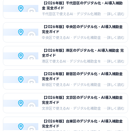
【2026年版】千代田区のデジタル化・AI導入補助
法・採択事例・支援機関情報を2026
金 完全ガイド
年最新版でお届けします。商業・サー
ビス業・食品加工・医療福祉向けDX補
千代田区で使えるAI・デジタル化補助
助金情報。
金を徹底解説。オフィス街・大企業本
社集積・IT企業が盛んな千代田区の中
【2026年版】中央区のデジタル化・AI導入補助金
小企業向けに、国の補助金＋東京都独
完全ガイド
自制度の組み合わせ戦略、申請手順、
採択事例を紹介します。
中央区で使えるAI・デジタル化補助金
を徹底解説。商業中心・銀座・日本
橋・卸売業が盛んな中央区の中小企業
【2026年版】港区のデジタル化・AI導入補助金 完
向けに、国の補助金＋東京都独自制度
全ガイド
の組み合わせ戦略、申請手順、採択事
例を紹介します。
港区で使えるAI・デジタル化補助金を
徹底解説。IT・スタートアップ集積・六
本木・赤坂が盛んな港区の中小企業向
【2026年版】新宿区のデジタル化・AI導入補助金
けに、国の補助金＋東京都独自制度の
完全ガイド
組み合わせ戦略、申請手順、採択事例
を紹介します。
新宿区で使えるAI・デジタル化補助金
を徹底解説。商業・飲食・歌舞伎町・
多様な中小企業が盛んな新宿区の中小
【2026年版】文京区のデジタル化・AI導入補助金
企業向けに、国の補助金＋東京都独自
完全ガイド
制度の組み合わせ戦略、申請手順、採
択事例を紹介します。
文京区で使えるAI・デジタル化補助金
を徹底解説。教育・医療機関・出版社
が盛んな文京区の中小企業向けに、国
【2026年版】台東区のデジタル化・AI導入補助金
の補助金＋東京都独自制度の組み合わ
完全ガイド
せ戦略、申請手順、採択事例を紹介し