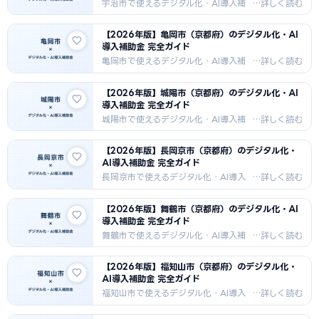
（米）・食品加工・建設・流通向けDX
宇治市で使えるデジタル化・AI導入補
補助金情報。
助金を徹底解説。宇治茶・電子部品・
観光・食品加工で新事業に取り組む宇
【2026年版】亀岡市（京都府）のデジタル化・AI
治市の事業者向けに、IT導入補助金と
導入補助金 完全ガイド
市独自制度の活用法・採択事例・申請
のコツを紹介します。
亀岡市で使えるデジタル化・AI導入補
助金を徹底解説。農業・繊維・保津川
下り観光・食品加工で新事業に取り組
【2026年版】城陽市（京都府）のデジタル化・AI
む亀岡市の事業者向けに、IT導入補助
導入補助金 完全ガイド
金と市独自制度の活用法・採択事例・
申請のコツを紹介します。
城陽市で使えるデジタル化・AI導入補
助金を徹底解説。金銀糸（日本一）・
食品加工・物流・製造業で新事業に取
【2026年版】長岡京市（京都府）のデジタル化・
り組む城陽市の事業者向けに、IT導入
AI導入補助金 完全ガイド
補助金と市独自制度の活用法・採択事
例・申請のコツを紹介します。
長岡京市で使えるデジタル化・AI導入
補助金を徹底解説。村田製作所本社を
擁する電子部品・精密機器産業を中心
【2026年版】舞鶴市（京都府）のデジタル化・AI
に、IT導入補助金と市独自制度の活用
導入補助金 完全ガイド
法・採択事例・申請のコツを紹介しま
す。
舞鶴市で使えるデジタル化・AI導入補
助金を徹底解説。造船（ジャパンマリ
ンユナイテッド）・水産加工・港湾物
【2026年版】福知山市（京都府）のデジタル化・
流・観光で新事業に取り組む舞鶴市の
AI導入補助金 完全ガイド
事業者向けに、IT導入補助金と市独自
制度の活用法・採択事例・申請のコツ
福知山市で使えるデジタル化・AI導入
を紹介します。
補助金を徹底解説。繊維・食品加工・
物流・農業で新事業に取り組む福知山