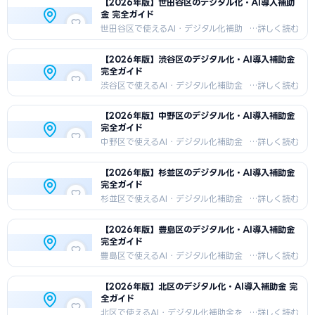
【2026年版】世田谷区のデジタル化・AI導入補助
に、国の補助金＋東京都独自制度の組
金 完全ガイド
み合わせ戦略、申請手順、採択事例を
紹介します。
世田谷区で使えるAI・デジタル化補助
金を徹底解説。住宅地・個人事業主・
フリーランス多いが盛んな世田谷区の
【2026年版】渋谷区のデジタル化・AI導入補助金
中小企業向けに、国の補助金＋東京都
完全ガイド
独自制度の組み合わせ戦略、申請手
順、採択事例を紹介します。
渋谷区で使えるAI・デジタル化補助金
を徹底解説。IT・スタートアップの聖地
が盛んな渋谷区の中小企業向けに、国
【2026年版】中野区のデジタル化・AI導入補助金
の補助金＋東京都独自制度の組み合わ
完全ガイド
せ戦略、申請手順、採択事例を紹介し
ます。
中野区で使えるAI・デジタル化補助金
を徹底解説。サブカルチャー・中小企
業多いが盛んな中野区の中小企業向け
【2026年版】杉並区のデジタル化・AI導入補助金
に、国の補助金＋東京都独自制度の組
完全ガイド
み合わせ戦略、申請手順、採択事例を
紹介します。
杉並区で使えるAI・デジタル化補助金
を徹底解説。住宅地・アニメ産業が盛
んな杉並区の中小企業向けに、国の補
【2026年版】豊島区のデジタル化・AI導入補助金
助金＋東京都独自制度の組み合わせ戦
完全ガイド
略、申請手順、採択事例を紹介しま
す。
豊島区で使えるAI・デジタル化補助金
を徹底解説。商業（池袋）・外国人経
営者も多いが盛んな豊島区の中小企業
【2026年版】北区のデジタル化・AI導入補助金 完
向けに、国の補助金＋東京都独自制度
全ガイド
の組み合わせ戦略、申請手順、採択事
例を紹介します。
北区で使えるAI・デジタル化補助金を