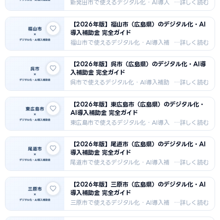
けします。原子力・自動車部品・精密
新発田市で使えるデジタル化・AI導入
機器・観光向けAI・DX補助金情報。
補助金を徹底解説。IT導入補助金・農
業DX推進補助金・市独自補助金の申請
【2026年版】福山市（広島県）のデジタル化・AI
方法・採択事例・支援機関情報を
導入補助金 完全ガイド
2026年最新版でお届けします。農業
（コシヒカリ・大豆）・食品加工・月
福山市で使えるデジタル化・AI導入補
岡温泉観光・医療福祉向けAI・DX補助
助金を徹底解説。IT導入補助金・もの
金情報。
づくり補助金・市独自補助金の申請方
【2026年版】呉市（広島県）のデジタル化・AI導
法・採択事例・支援機関情報を2026
入補助金 完全ガイド
年最新版でお届けします。JFEスチー
ル・造船・備後デニム産業向けAI・DX
呉市で使えるデジタル化・AI導入補助
補助金情報。
金を徹底解説。IT導入補助金・ものづ
くり補助金・市独自補助金の申請方
【2026年版】東広島市（広島県）のデジタル化・
法・採択事例・支援機関情報を2026
AI導入補助金 完全ガイド
年最新版でお届けします。IHI造船・海
上自衛隊関連・洋上風力向けAI・DX補
東広島市で使えるデジタル化・AI導入
助金情報。
補助金を徹底解説。IT導入補助金・も
のづくり補助金・市独自補助金の申請
【2026年版】尾道市（広島県）のデジタル化・AI
方法・採択事例・支援機関情報を
導入補助金 完全ガイド
2026年最新版でお届けします。西条酒
造・自動車部品・広島大学産学連携向
尾道市で使えるデジタル化・AI導入補
けAI・DX補助金情報。
助金を徹底解説。IT導入補助金・もの
づくり補助金・市独自補助金の申請方
【2026年版】三原市（広島県）のデジタル化・AI
法・採択事例・支援機関情報を2026
導入補助金 完全ガイド
年最新版でお届けします。造船・映画
文化観光・しまなみ海道・みかん農業
三原市で使えるデジタル化・AI導入補
向けAI・DX補助金情報。
助金を徹底解説。IT導入補助金・もの
づくり補助金・市独自補助金の申請方