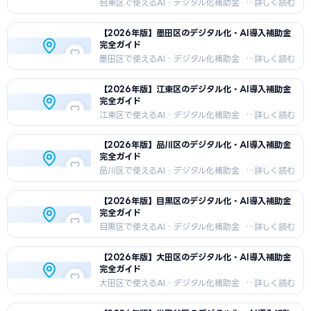
ます。
台東区で使えるAI・デジタル化補助金
を徹底解説。伝統産業（皮革・アクセ
サリー）・浅草観光が盛んな台東区の
【2026年版】墨田区のデジタル化・AI導入補助金
中小企業向けに、国の補助金＋東京都
完全ガイド
独自制度の組み合わせ戦略、申請手
順、採択事例を紹介します。
墨田区で使えるAI・デジタル化補助金
を徹底解説。ものづくり（製造業）・
町工場が盛んな墨田区の中小企業向け
【2026年版】江東区のデジタル化・AI導入補助金
に、国の補助金＋東京都独自制度の組
完全ガイド
み合わせ戦略、申請手順、採択事例を
紹介します。
江東区で使えるAI・デジタル化補助金
を徹底解説。物流・倉庫業・湾岸エリ
ア開発が盛んな江東区の中小企業向け
【2026年版】品川区のデジタル化・AI導入補助金
に、国の補助金＋東京都独自制度の組
完全ガイド
み合わせ戦略、申請手順、採択事例を
紹介します。
品川区で使えるAI・デジタル化補助金
を徹底解説。IT企業・ものづくり中小
企業が盛んな品川区の中小企業向け
【2026年版】目黒区のデジタル化・AI導入補助金
に、国の補助金＋東京都独自制度の組
完全ガイド
み合わせ戦略、申請手順、採択事例を
紹介します。
目黒区で使えるAI・デジタル化補助金
を徹底解説。デザイン・クリエイティブ
産業が盛んな目黒区の中小企業向け
【2026年版】大田区のデジタル化・AI導入補助金
に、国の補助金＋東京都独自制度の組
完全ガイド
み合わせ戦略、申請手順、採択事例を
紹介します。
大田区で使えるAI・デジタル化補助金
を徹底解説。町工場（精密加工）・羽
田空港が盛んな大田区の中小企業向け