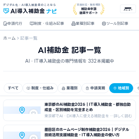
デジタル化・AI導入補助金のことなら
全国対応・無料相談
ナビ
補助金申請
AI
導入補助金
メニュー
徹底サポート
申請代行
制度・仕組み記事
業種別記事
ツール別記事
ホーム
記事一覧
AI補助金 記事一覧
AI・IT導入補助金の専門情報を 332本掲載中
すべて
制度・仕組み
業種別
申請実務
地域別
東京都のAI補助金2026｜IT導入補助金・都独自助
成金・区別補助を完全まとめ
東京都でAI・DX導入に使える補助金を
完全網羅。国のデジタル化・AI導入補
助金（旧IT導入補助金）から都独自の
墨田区のホームページ制作補助金2026｜デジタル
中小企業デジタル導入促進補助事業・
技術活用支援補助金・IT導入補助金の使い方
AI等先端技術活用助成金・区市町村の