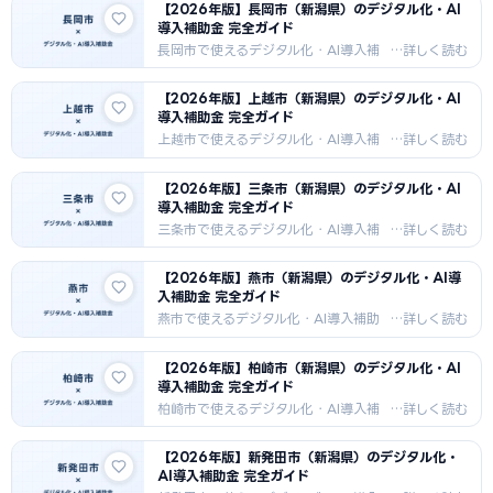
【2026年版】長岡市（新潟県）のデジタル化・AI
市の事業者向けに、IT導入補助金と市
導入補助金 完全ガイド
独自制度の活用法・採択事例・申請の
コツを紹介します。
長岡市で使えるデジタル化・AI導入補
助金を徹底解説。IT導入補助金・もの
づくり補助金・市独自補助金の申請方
【2026年版】上越市（新潟県）のデジタル化・AI
法・採択事例・支援機関情報を2026
導入補助金 完全ガイド
年最新版でお届けします。工作機械・
精密機器・米菓・電子部品・化学産業
上越市で使えるデジタル化・AI導入補
向けAI・DX補助金情報。
助金を徹底解説。IT導入補助金・もの
づくり補助金・市独自補助金の申請方
【2026年版】三条市（新潟県）のデジタル化・AI
法・採択事例・支援機関情報を2026
導入補助金 完全ガイド
年最新版でお届けします。電子部品・
半導体・農業・観光（スキーリゾー
三条市で使えるデジタル化・AI導入補
ト）向けAI・DX補助金情報。
助金を徹底解説。IT導入補助金・もの
づくり補助金・市独自補助金の申請方
【2026年版】燕市（新潟県）のデジタル化・AI導
法・採択事例・支援機関情報を2026
入補助金 完全ガイド
年最新版でお届けします。燕三条ブラ
ンドの金属加工・刃物・鍛冶・建設業
燕市で使えるデジタル化・AI導入補助
向けAI・DX補助金情報。
金を徹底解説。IT導入補助金・ものづ
くり補助金・市独自補助金の申請方
【2026年版】柏崎市（新潟県）のデジタル化・AI
法・採択事例・支援機関情報を2026
導入補助金 完全ガイド
年最新版でお届けします。世界的洋食
器産地・研磨技術・アウトドア用品・
柏崎市で使えるデジタル化・AI導入補
電子部品向けAI・DX補助金情報。
助金を徹底解説。IT導入補助金・もの
づくり補助金・市独自エネルギー産業
【2026年版】新発田市（新潟県）のデジタル化・
DX支援補助金の申請方法・採択事例・
AI導入補助金 完全ガイド
支援機関情報を2026年最新版でお届