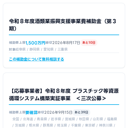
令和８年度酒類業振興支援事業費補助金（第３
期）
1,500万円
2026年8月17日
補助額上限
締切
あと10日
岐阜県 / 静岡県 / 愛知県 / 三重県
対象
この補助金について無料相談する
【応募事業者】令和８年度 プラスチック等資源
循環システム構築実証事業 ＜三次公募＞
要確認
2026年9月15日
補助額上限
締切
あと39日
全国 / 北海道 / 青森県 / 岩手県 / 宮城県 / 秋田県 / 山形県 / 福島県
/ 茨城県 / 栃木県 / 群馬県 / 埼玉県 / 千葉県 / 東京都 / 神奈川県 /