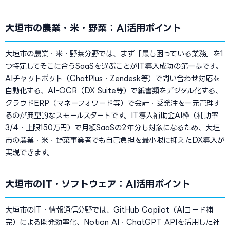
大垣市の農業・米・野菜：AI活用ポイント
大垣市の農業・米・野菜分野では、まず「最も困っている業務」を1
つ特定してそこに合うSaaSを選ぶことがIT導入成功の第一歩です。
AIチャットボット（ChatPlus・Zendesk等）で問い合わせ対応を
自動化する、AI-OCR（DX Suite等）で紙書類をデジタル化する、
クラウドERP（マネーフォワード等）で会計・受発注を一元管理す
るのが典型的なスモールスタートです。IT導入補助金AI枠（補助率
3/4・上限150万円）で月額SaaSの2年分も対象になるため、大垣
市の農業・米・野菜事業者でも自己負担を最小限に抑えたDX導入が
実現できます。
大垣市のIT・ソフトウェア：AI活用ポイント
大垣市のIT・情報通信分野では、GitHub Copilot（AIコード補
完）による開発効率化、Notion AI・ChatGPT APIを活用した社