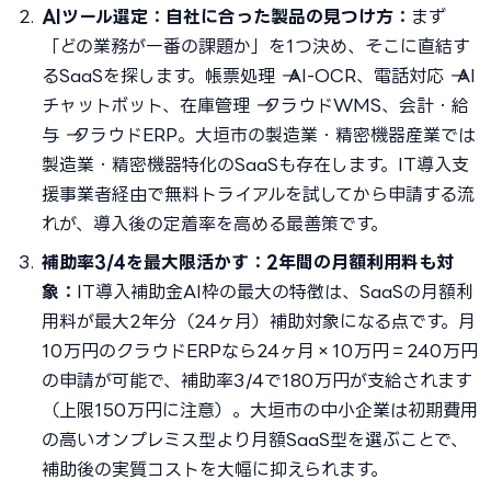
AIツール選定：自社に合った製品の見つけ方：
まず
「どの業務が一番の課題か」を1つ決め、そこに直結す
るSaaSを探します。帳票処理 → AI-OCR、電話対応 → AI
チャットボット、在庫管理 → クラウドWMS、会計・給
与 → クラウドERP。大垣市の製造業・精密機器産業では
製造業・精密機器特化のSaaSも存在します。IT導入支
援事業者経由で無料トライアルを試してから申請する流
れが、導入後の定着率を高める最善策です。
補助率3/4を最大限活かす：2年間の月額利用料も対
象：
IT導入補助金AI枠の最大の特徴は、SaaSの月額利
用料が最大2年分（24ヶ月）補助対象になる点です。月
10万円のクラウドERPなら24ヶ月×10万円＝240万円
の申請が可能で、補助率3/4で180万円が支給されます
（上限150万円に注意）。大垣市の中小企業は初期費用
の高いオンプレミス型より月額SaaS型を選ぶことで、
補助後の実質コストを大幅に抑えられます。