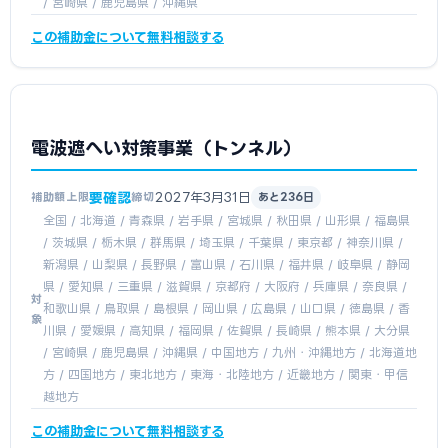
/ 宮崎県 / 鹿児島県 / 沖縄県
この補助金について無料相談する
電波遮へい対策事業（トンネル）
要確認
2027年3月31日
補助額上限
締切
あと236日
全国 / 北海道 / 青森県 / 岩手県 / 宮城県 / 秋田県 / 山形県 / 福島県
/ 茨城県 / 栃木県 / 群馬県 / 埼玉県 / 千葉県 / 東京都 / 神奈川県 /
新潟県 / 山梨県 / 長野県 / 富山県 / 石川県 / 福井県 / 岐阜県 / 静岡
県 / 愛知県 / 三重県 / 滋賀県 / 京都府 / 大阪府 / 兵庫県 / 奈良県 /
対
和歌山県 / 鳥取県 / 島根県 / 岡山県 / 広島県 / 山口県 / 徳島県 / 香
象
川県 / 愛媛県 / 高知県 / 福岡県 / 佐賀県 / 長崎県 / 熊本県 / 大分県
/ 宮崎県 / 鹿児島県 / 沖縄県 / 中国地方 / 九州・沖縄地方 / 北海道地
方 / 四国地方 / 東北地方 / 東海・北陸地方 / 近畿地方 / 関東・甲信
越地方
この補助金について無料相談する