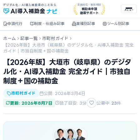
デジタル化・AI導入補助金のことなら
全国対応・無料相談
ナビ
補助金申請
AI
導入補助金
メニュー
徹底サポート
申請代行
制度・仕組み記事
業種別記事
ツール別記事
ホーム
記事一覧
市町村ガイド
【2026年版】大垣市（岐阜県）のデジタル化・AI導入補助金 完全
ガイド｜市独自制度＋国の補助金
【2026年版】大垣市（岐阜県）のデジタ
ル化・AI導入補助金 完全ガイド｜市独自
制度＋国の補助金
市町村ガイド
公開: 2026年3月4日
更新: 2026年8月7日
読了目安: 3分
公募中
23
件