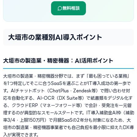
無料相談
大垣市の業種別AI導入ポイント
大垣市の製造業・精密機器：AI活用ポイント
大垣市の製造業・精密機器分野では、まず「最も困っている業務」
を1つ特定してそこに合うSaaSを選ぶことがIT導入成功の第一歩で
す。AIチャットボット（ChatPlus・Zendesk等）で問い合わせ対
応を自動化する、AI-OCR（DX Suite等）で紙書類をデジタル化す
る、クラウドERP（マネーフォワード等）で会計・受発注を一元管
理するのが典型的なスモールスタートです。IT導入補助金AI枠（補助
率3/4・上限150万円）で月額SaaSの2年分も対象になるため、大
垣市の製造業・精密機器事業者でも自己負担を最小限に抑えたDX導
入が実現できます。