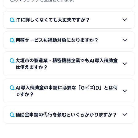
Q
ITに詳しくなくても大丈夫ですか？
A
大丈夫です。IT導入補助金AI枠の制度上、導入はITベンダ
Q
月額サービスも補助対象になりますか？
ー（IT導入支援事業者）が申請から設定・操作研修まで担当
します。事業者がやることは「どのツールを入れるか決める」
A
はい、IT導入補助金AI枠ではSaaSの月額利用料が最大2
「GビズIDを取得する」「事業計画書に効果を書く」の3点で
Q
大垣市の製造業・精密機器企業でもAI導入補助金
年分補助対象になります。たとえば月5万円のクラウドERPを
す。大垣市の岐阜県産業経済振興センターや地域のよろず支援
は使えますか？
導入する場合、24ヶ月×5万円＝120万円が申請額となり、
拠点で無料相談を受けながら進めれば、IT未経験の事業者で
補助率3/4で90万円が支給されます。初期費用が0円のSaaS
も採択された例が多数あります。
A
はい。業種を問わず中小企業・小規模事業者であればIT導
Q
でも申請できるため、大垣市の小規模事業者でもスモールス
AI導入補助金の申請に必要な「GビズID」とは何
入補助金AI枠の対象です。「どのツールを選べばいいか分か
ですか？
タートが可能です。
らない」という場合は、岐阜県産業経済振興センターで業種
別の推奨ツールリストを確認するのが最短ルートです。補助率
A
GビズIDは、国の補助金申請に使用する共通認証アカウン
Q
3/4で月額SaaSも対象のため、大垣市の製造業・精密機器事
補助金申請の代行を頼むといくらかかりますか？
トです。プライムアカウントの取得に2〜3週間かかるため、
業者でもスモールスタートでAI導入を実現できます。
補助金の公募開始前に早めに取得しておくことをお勧めしま
A
一般的に着手金5〜15万円＋成功報酬5〜15%が相場で
す。