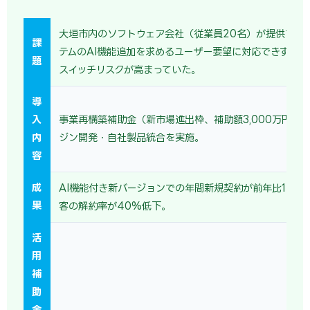
大垣市内のソフトウェア会社（従業員20名）が提供する
課
テムのAI機能追加を求めるユーザー要望に対応できず、競
題
スイッチリスクが高まっていた。
導
入
事業再構築補助金（新市場進出枠、補助額3,000万円）で
内
ジン開発・自社製品統合を実施。
容
成
AI機能付き新バージョンでの年間新規契約が前年比120
果
客の解約率が40%低下。
活
用
補
助
金