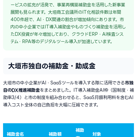
ービスの拡充が活発で、事業再構築補助金を活用した新事業
展開も見られます。大垣商工会議所のIT化相談件数は年間
400件超で、AI・DX関連の割合が増加傾向にあります。市
内の中小企業ではIT導入補助金やものづくり補助金を活用し
たDX投資が年々増加しており、クラウドERP・AI検査シス
テム・RPA等のデジタルツール導入が加速しています。
大垣市独自の補助金・助成金
大垣市の中小企業がAI・SaaSツールを導入する際に活用できる
市独
自のDX推進補助金
をまとめました。IT導入補助金AI枠（国制度・補
助率3/4）と市の制度を組み合わせると、SaaS月額利用料を含むAI
導入コスト全体の自己負担を大幅に圧縮できます。
補助
補助金名
補助額
対象