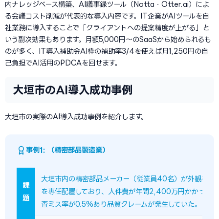
内ナレッジベース構築、AI議事録ツール（Notta・Otter.ai）によ
る会議コスト削減が代表的な導入内容です。IT企業がAIツールを自
社業務に導入することで「クライアントへの提案精度が上がる」と
いう副次効果もあります。月額5,000円〜のSaaSから始められるも
のが多く、IT導入補助金AI枠の補助率3/4を使えば月1,250円の自
己負担でAI活用のPDCAを回せます。
大垣市のAI導入成功事例
大垣市の実際のAI導入成功事例を紹介します。
事例1: （精密部品製造業）
大垣市内の精密部品メーカー（従業員40名）が外観検査
課
を専任配置しており、人件費が年間2,400万円かかって
題
査ミス率が0.5%あり品質クレームが発生していた。