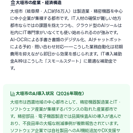
大垣市の産業・経済構造
大垣市（岐阜県・人口約16万人）は製造業・精密機器を中心
に中小企業が集積する都市です。IT人材の確保が難しい地方
都市ならではの課題を抱えつつも、クラウド型のAIツールは
社内にIT専門家がいなくても使い始められるのが強みです。
AI-OCRによる手書き書類のデジタル化、AIチャットボット
による予約・問い合わせ対応——こうした業務自動化は初期
費用を抑えながら即日から効果を感じられます。IT導入補助
金AI枠はこうした「スモールスタート」に最適な補助金で
す。
大垣市のAI導入状況（2026年現在）
大垣市は西濃地域の中心都市として、精密機器製造業とIT・
ソフトウェア産業が集積するバランスの取れた産業都市で
す。精密部品・電子機器製造では品質検査AIの導入が進んで
おり、不良品率の大幅な削減事例が複数報告されています。
ソフトウェア企業では自社製品へのAI機能追加やDX支援サ