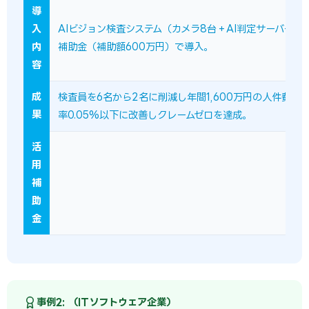
導
入
AIビジョン検査システム（カメラ8台＋AI判定サーバー）
内
補助金（補助額600万円）で導入。
容
成
検査員を6名から2名に削減し年間1,600万円の人件費削
果
率0.05%以下に改善しクレームゼロを達成。
活
用
補
助
金
事例2: （ITソフトウェア企業）