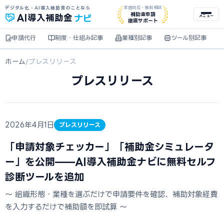
デジタル化・AI導入補助金のことなら
全国対応・無料相談
ナビ
補助金申請
AI
導入補助金
メニュー
徹底サポート
申請代行
制度・仕組み記事
業種別記事
ツール別記事
ホーム
/
プレスリリース
プレスリリース
2026年4月1日
プレスリリース
「申請対象チェッカー」「補助金シミュレータ
ー」を公開——AI導入補助金ナビに無料セルフ
診断ツールを追加
〜 組織形態・業種を選ぶだけで申請要件を確認、補助対象経費
を入力するだけで補助額を即試算 〜