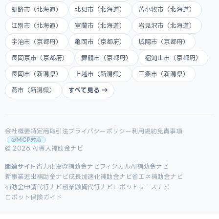
釧路市（北海道）
北見市（北海道）
苫小牧市（北海道）
江別市（北海道）
室蘭市（北海道）
岩見沢市（北海道）
宇治市（京都府）
亀岡市（京都府）
城陽市（京都府）
長岡京市（京都府）
舞鶴市（京都府）
福知山市（京都府）
長岡市（新潟県）
上越市（新潟県）
三条市（新潟県）
燕市（新潟県）
すべて見る →
会社概要
特定商取引法
プライバシーポリシー
利用規約
免責事項
MCP対応
© 2026 AI導入補助金ナビ
関連サイト
省力化投資補助金ナビ
フィジカルAI補助金ナビ
新事業進出補助金ナビ
成長加速化補助金ナビ
省エネ補助金ナビ
補助金申請代行ナビ
創業融資代行ナビ
ロボットリースナビ
ロボット保険ガイド