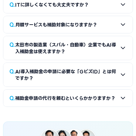
Q
ITに詳しくなくても大丈夫ですか？
A
大丈夫です。IT導入補助金AI枠の制度上、導入はITベンダ
Q
月額サービスも補助対象になりますか？
ー（IT導入支援事業者）が申請から設定・操作研修まで担当
します。事業者がやることは「どのツールを入れるか決める」
A
はい、IT導入補助金AI枠ではSaaSの月額利用料が最大2
「GビズIDを取得する」「事業計画書に効果を書く」の3点で
Q
太田市の製造業（スバル・自動車）企業でもAI導
年分補助対象になります。たとえば月5万円のクラウドERPを
す。太田市の太田商工会議所や地域のよろず支援拠点で無料
入補助金は使えますか？
導入する場合、24ヶ月×5万円＝120万円が申請額となり、
相談を受けながら進めれば、IT未経験の事業者でも採択され
補助率3/4で90万円が支給されます。初期費用が0円のSaaS
た例が多数あります。
A
はい。業種を問わず中小企業・小規模事業者であればIT導
Q
でも申請できるため、太田市の小規模事業者でもスモールス
AI導入補助金の申請に必要な「GビズID」とは何
入補助金AI枠の対象です。「どのツールを選べばいいか分か
ですか？
タートが可能です。
らない」という場合は、太田商工会議所で業種別の推奨ツー
ルリストを確認するのが最短ルートです。補助率3/4で月額
A
GビズIDは、国の補助金申請に使用する共通認証アカウン
Q
SaaSも対象のため、太田市の製造業（スバル・自動車）事業
補助金申請の代行を頼むといくらかかりますか？
トです。プライムアカウントの取得に2〜3週間かかるため、
者でもスモールスタートでAI導入を実現できます。
補助金の公募開始前に早めに取得しておくことをお勧めしま
A
一般的に着手金5〜15万円＋成功報酬5〜15%が相場で
す。
す。当サイトでは太田市に対応した専門家を無料でご紹介して
います。