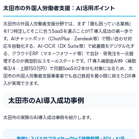
太田市の外国人労働者支援：AI活用ポイント
太田市の外国人労働者支援分野では、まず「最も困っている業務」
を1つ特定してそこに合うSaaSを選ぶことがIT導入成功の第一歩で
す。AIチャットボット（ChatPlus・Zendesk等）で問い合わせ対
応を自動化する、AI-OCR（DX Suite等）で紙書類をデジタル化す
る、クラウドERP（マネーフォワード等）で会計・受発注を一元管
理するのが典型的なスモールスタートです。IT導入補助金AI枠（補助
率3/4・上限150万円）で月額SaaSの2年分も対象になるため、太
田市の外国人労働者支援事業者でも自己負担を最小限に抑えたDX導
入が実現できます。
太田市のAI導入成功事例
太田市の実際のAI導入成功事例を紹介します。
事例1: スバルサプライヤーのIoT稼働管理・EDI・AI品