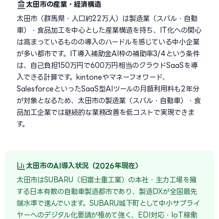
太田市の産業・経済構造
太田市（群馬県・人口約22万人）は製造業（スバル・自動
車）・食品加工を中心とした産業構造を持ち、IT化への関心
は高まっているものの導入のハードルを感じている中小企業
が多い都市です。IT導入補助金AI枠の補助率3/4という条件
は、自己負担150万円で600万円相当のクラウドSaaSを導
入できる計算です。kintoneやマネーフォワード、
SalesforceといったSaaS型AIツールの月額利用料も2年分
が対象となるため、太田市の製造業（スバル・自動車）・食
品加工企業では継続的な業務改善を低コストで実現できま
す。
太田市のAI導入状況（2026年現在）
太田市はSUBARU（旧富士重工業）の本社・主力工場を擁
する日本有数の自動車製造都市であり、製造DXが全国最先
端水準で進んでいます。SUBARU城下町として中小サプライ
ヤーへのデジタル化要請が極めて強く、EDI対応・IoT稼働