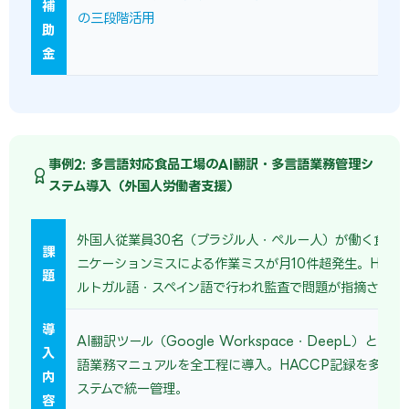
補
の三段階活用
助
金
事例2: 多言語対応食品工場のAI翻訳・多言語業務管理シ
ステム導入（外国人労働者支援）
外国人従業員30名（ブラジル人・ペルー人）が働く食品
課
ニケーションミスによる作業ミスが月10件超発生。HAC
題
ルトガル語・スペイン語で行われ監査で問題が指摘されて
導
AI翻訳ツール（Google Workspace・DeepL）とタ
入
語業務マニュアルを全工程に導入。HACCP記録を多言語
内
ステムで統一管理。
容