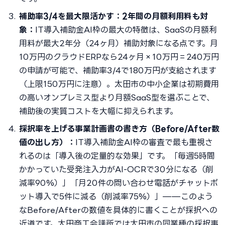
補助率3/4を最大限活かす：2年間の月額利用料も対
象：
IT導入補助金AI枠の最大の特徴は、SaaSの月額利
用料が最大2年分（24ヶ月）補助対象になる点です。月
10万円のクラウドERPなら24ヶ月×10万円＝240万円
の申請が可能で、補助率3/4で180万円が支給されます
（上限150万円に注意）。太田市の中小企業は初期費用
の高いオンプレミス型より月額SaaS型を選ぶことで、
補助後の実質コストを大幅に抑えられます。
採択率を上げる事業計画書の書き方（Before/After数
値の出し方）：
IT導入補助金AI枠の審査で最も重視さ
れるのは「導入後の定量的な効果」です。「毎週5時間
かかっていた受発注入力がAI-OCRで30分になる（削
減率90%）」「月20件の問い合わせ電話がチャットボ
ット導入で5件に減る（削減率75%）」——このよう
なBefore/Afterの数値を具体的に書くことが採択への
近道です。太田商工会議所では太田市の同業種の採択事