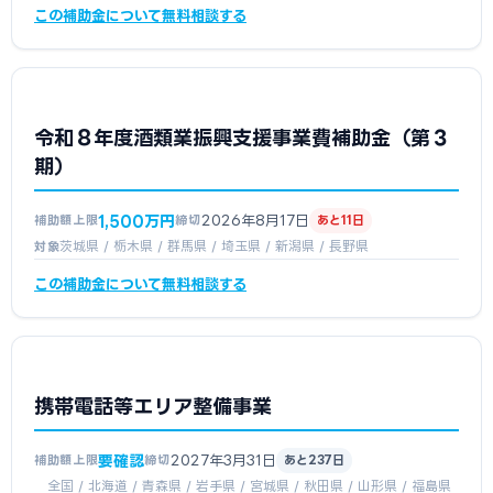
この補助金について無料相談する
令和８年度酒類業振興支援事業費補助金（第３
期）
1,500万円
2026年8月17日
補助額上限
締切
あと11日
茨城県 / 栃木県 / 群馬県 / 埼玉県 / 新潟県 / 長野県
対象
この補助金について無料相談する
携帯電話等エリア整備事業
要確認
2027年3月31日
補助額上限
締切
あと237日
全国 / 北海道 / 青森県 / 岩手県 / 宮城県 / 秋田県 / 山形県 / 福島県