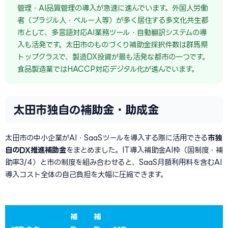
管理・AI品質管理の導入が急速に進んでいます。外国人労働
者（ブラジル人・ペルー人等）が多く居住する多文化共生都
市として、多言語対応AI業務ツール・自動翻訳システムの導
入も活発です。太田市のものづくり補助金採択件数は群馬県
トップクラスで、製造DX投資が最も活発な都市の一つです。
食品製造業ではHACCP対応デジタル化が進んでいます。
太田市独自の補助金・助成金
太田市の中小企業がAI・SaaSツールを導入する際に活用できる
市独
自のDX推進補助金
をまとめました。IT導入補助金AI枠（国制度・補
助率3/4）と市の制度を組み合わせると、SaaS月額利用料を含むAI
導入コスト全体の自己負担を大幅に圧縮できます。
補
補