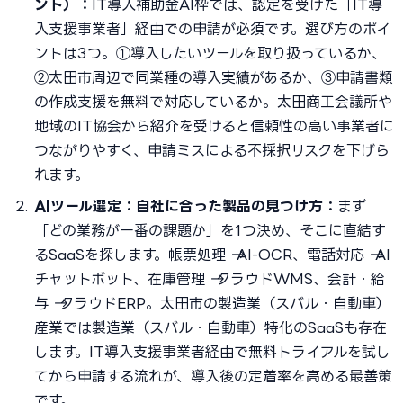
ント）：
IT導入補助金AI枠では、認定を受けた「IT導
入支援事業者」経由での申請が必須です。選び方のポイ
ントは3つ。①導入したいツールを取り扱っているか、
②太田市周辺で同業種の導入実績があるか、③申請書類
の作成支援を無料で対応しているか。太田商工会議所や
地域のIT協会から紹介を受けると信頼性の高い事業者に
つながりやすく、申請ミスによる不採択リスクを下げら
れます。
AIツール選定：自社に合った製品の見つけ方：
まず
「どの業務が一番の課題か」を1つ決め、そこに直結す
るSaaSを探します。帳票処理 → AI-OCR、電話対応 → AI
チャットボット、在庫管理 → クラウドWMS、会計・給
与 → クラウドERP。太田市の製造業（スバル・自動車）
産業では製造業（スバル・自動車）特化のSaaSも存在
します。IT導入支援事業者経由で無料トライアルを試し
てから申請する流れが、導入後の定着率を高める最善策
です。