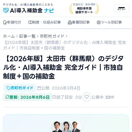
デジタル化・AI導入補助金のことなら
全国対応・無料相談
ナビ
補助金申請
AI
導入補助金
メニュー
徹底サポート
申請代行
制度・仕組み記事
業種別記事
ツール別記事
ホーム
記事一覧
市町村ガイド
【2026年版】太田市（群馬県）のデジタル化・AI導入補助金 完全
ガイド｜市独自制度＋国の補助金
【2026年版】太田市（群馬県）のデジタ
ル化・AI導入補助金 完全ガイド｜市独自
制度＋国の補助金
市町村ガイド
公開: 2026年3月4日
更新: 2026年8月6日
読了目安: 3分
公募中
23
件