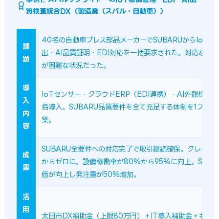
質検査統合DX（製造業（スバル・自動車））
40名の自動車プレス部品メーカーでSUBARUからIoT稼
課
出・AI品質証明・EDI対応を一括要求された。対応なし
題
が困難な状況だった。
導
IoTセンサー・クラウドERP（EDI連携）・AI外観検査
入
括導入。SUBARU品質要件を全て充足する体制を1プロ
内
築。
容
SUBARU全要件への対応完了で取引継続確保。クレーム
成
からゼロに。設備稼働率が80%から95%に向上。SUBA
果
価が向上し発注量が50%増加。
活
用
太田市DX補助金（上限80万円）＋IT導入補助金＋もの