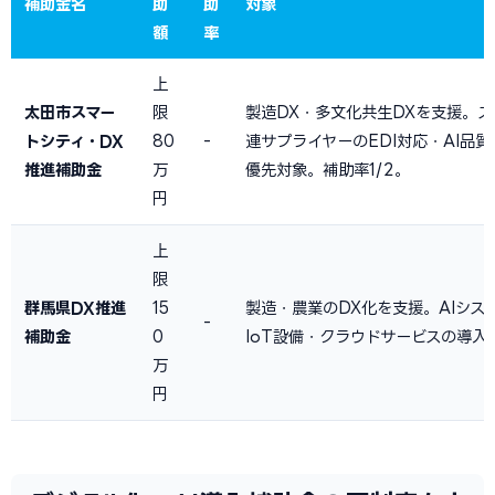
補助金名
助
助
対象
額
率
上
太田市スマー
限
製造DX・多文化共生DXを支援。
トシティ・DX
80
-
連サプライヤーのEDI対応・AI品
推進補助金
万
優先対象。補助率1/2。
円
上
限
群馬県DX推進
15
製造・農業のDX化を支援。AIシス
-
補助金
0
IoT設備・クラウドサービスの導入
万
円