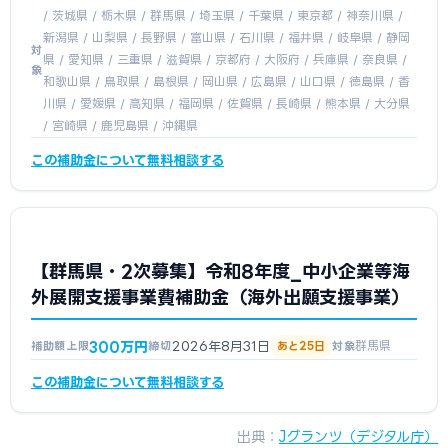
/ 茨城県 / 栃木県 / 群馬県 / 埼玉県 / 千葉県 / 東京都 / 神奈川県 /
新潟県 / 山梨県 / 長野県 / 富山県 / 石川県 / 福井県 / 岐阜県 / 静岡
対
県 / 愛知県 / 三重県 / 滋賀県 / 京都府 / 大阪府 / 兵庫県 / 奈良県 /
象
和歌山県 / 鳥取県 / 島根県 / 岡山県 / 広島県 / 山口県 / 徳島県 / 香
川県 / 愛媛県 / 高知県 / 福岡県 / 佐賀県 / 長崎県 / 熊本県 / 大分県
/ 宮崎県 / 鹿児島県 / 沖縄県
この補助金について無料相談する
【群馬県・2次募集】令和8年度_中小企業等海
外展開支援事業費補助金（海外出願支援事業）
300万円
2026年8月31日
群馬県
補助額上限
締切
あと25日
対象
この補助金について無料相談する
出典：
Jグランツ（デジタル庁）