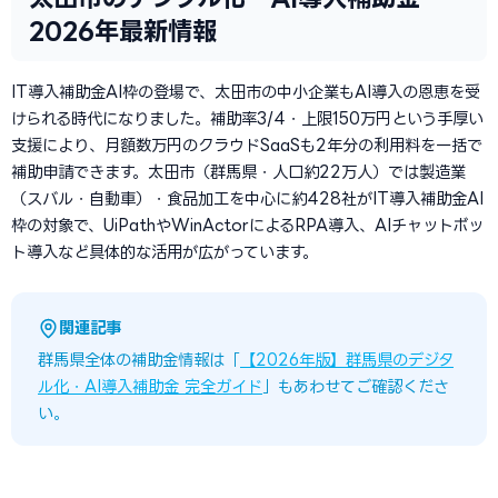
2026年最新情報
IT導入補助金AI枠の登場で、太田市の中小企業もAI導入の恩恵を受
けられる時代になりました。補助率3/4・上限150万円という手厚い
支援により、月額数万円のクラウドSaaSも2年分の利用料を一括で
補助申請できます。太田市（群馬県・人口約22万人）では製造業
（スバル・自動車）・食品加工を中心に約428社がIT導入補助金AI
枠の対象で、UiPathやWinActorによるRPA導入、AIチャットボッ
ト導入など具体的な活用が広がっています。
関連記事
群馬県全体の補助金情報は「
【2026年版】群馬県のデジタ
ル化・AI導入補助金 完全ガイド
」もあわせてご確認くださ
い。