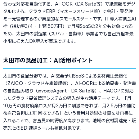
合わせ対応を自動化する、AI-OCR（DX Suite等）で紙書類をデジ
タル化する、クラウドERP（マネーフォワード等）で会計・受発注
を一元管理するのが典型的なスモールスタートです。IT導入補助金AI
枠（補助率3/4・上限150万円）で月額SaaSの2年分も対象になる
ため、太田市の製造業（スバル・自動車）事業者でも自己負担を最
小限に抑えたDX導入が実現できます。
太田市の食品加工：AI活用ポイント
太田市の食品分野では、AI需要予測SaaSによる食材発注最適化
（ZAICO・クラウド在庫管理等）、AI-OCRによる納品書・発注書
の自動読み取り（invoiceAgent・DX Suite等）、HACCPに対応
したクラウド品質管理システムの導入が主な活用テーマです。「月
10万円の食材廃棄ロスが月3万円に削減できれば、月2.5万円の補助
後自己負担は即日回収できる」という費用対効果の計算を計画書に
入れることで、審査員の納得度が高まります。地域の食材調達先・販
売先とのEDI連携ツールも補助対象です。