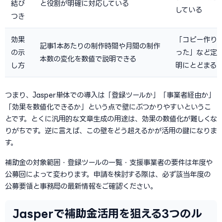
結び
と役割が明確に対応している
している
つき
効果
「コピー作り
記事1本あたりの制作時間や月間の制作
の示
った」など定
本数の変化を数値で説明できる
し方
明にとどまる
つまり、Jasper単体での導入は「登録ツールか」「事業者経由か」
「効果を数値化できるか」という点で壁にぶつかりやすいというこ
とです。とくに汎用的な文章生成の用途は、効果の数値化が難しくな
りがちです。逆に言えば、この壁をどう超えるかが活用の鍵になりま
す。
補助金の対象範囲・登録ツールの一覧・支援事業者の要件は年度や
公募回によって変わります。申請を検討する際は、必ず該当年度の
公募要領と事務局の最新情報をご確認ください。
Jasperで補助金活用を狙える3つのル