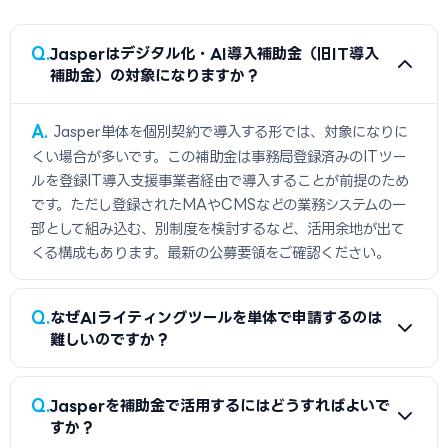
Q
Jasperはデジタル化・AI導入補助金（旧IT導入
補助金）の対象になりますか？
A
Jasper単体を個別契約で導入する形では、対象になりに
くい場合が多いです。この補助金は事務局登録済みのITツー
ルを登録IT導入支援事業者経由で導入することが前提のため
です。ただし登録されたMAやCMSなどの業務システムの一
部として組み込む、別制度を検討するなど、活用余地が出て
くる構成もあります。最新の公募要領をご確認ください。
Q
なぜAIライティングツールを単体で申請するのは
難しいのですか？
A
補助金が「登録ツール」「事業者経由」という二つの前提
Q
Jasperを補助金で活用するにはどうすればよいで
に立っているためです。担当者が自分で手軽にサブスク契約で
すか？
きるサービスは、この枠組みから外れやすくなります。さらに