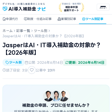
デジタル化・AI導入補助金のことなら
全国対応・無料相談
ナビ
補助金申請
AI
導入補助金
メニュー
徹底サポート
申請代行
制度・仕組み記事
業種別記事
ツール別記事
ホーム
記事一覧
ツール別
JasperはAI・IT導入補助金の対象か？【2026年版】
JasperはAI・IT導入補助金の対象か？
【2026年版】
ツール別
公開: 2026年6月14日
更新: 2026年6月14日
読了目安: 3分
公募中
23
件
補助金の申請、プロに任せませんか？
採択実績豊富な社労士・行政書士が無料で診断します