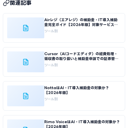
関連記事
Airレジ（エアレジ）の補助金・IT導入補助
金完全ガイド【2026年版】対象サービスと
申請手順
ツール別
Cursor（AIコードエディタ）の経費処理・
領収書の取り扱いと補助金申請での証憑管理
【2026年版】
ツール別
NottaはAI・IT導入補助金の対象か？
【2026年版】
ツール別
Rimo VoiceはAI・IT導入補助金の対象か？
【2026年版】