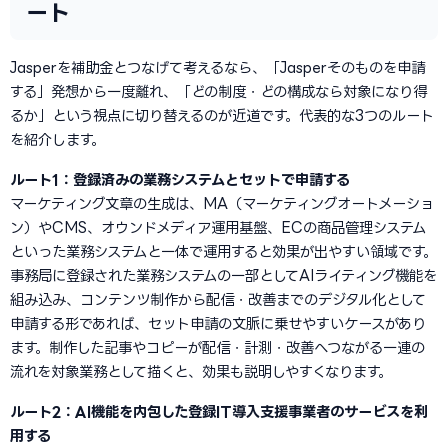
ート
Jasperを補助金とつなげて考えるなら、「Jasperそのものを申請
する」発想から一度離れ、「どの制度・どの構成なら対象になり得
るか」という視点に切り替えるのが近道です。代表的な3つのルート
を紹介します。
ルート1：登録済みの業務システムとセットで申請する
マーケティング文章の生成は、MA（マーケティングオートメーショ
ン）やCMS、オウンドメディア運用基盤、ECの商品管理システム
といった業務システムと一体で運用すると効果が出やすい領域です。
事務局に登録された業務システムの一部としてAIライティング機能を
組み込み、コンテンツ制作から配信・改善までのデジタル化として
申請する形であれば、セット申請の文脈に乗せやすいケースがあり
ます。制作した記事やコピーが配信・計測・改善へつながる一連の
流れを対象業務として描くと、効果も説明しやすくなります。
ルート2：AI機能を内包した登録IT導入支援事業者のサービスを利
用する