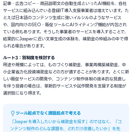
記事・広告コピー・商品説明文の自動生成といったAI機能を、自社
サービスに組み込んでいる登録IT導入支援事業者は増えています。た
とえば日本語のコンテンツ生成に強いイルシルのようなサービス
や、国内向けのSEO・販促ツールにAIライティング機能が内包され
ている例もあります。そうした事業者のサービスを導入することで、
結果的にJasperに近い文章生成の体験を、補助金の枠組みの中で得
られる場合があります。
ルート3：別制度を検討する
用途や規模によっては、ものづくり補助金、事業再構築補助金、中
小企業省力化投資補助金などの方が適することがあります。とくに新
しい販促サービスの開発や、コンテンツ制作体制の抜本的な見直し
を伴う投資の場合は、革新的サービスや試作開発を支援する制度が
選択肢になり得ます。
ツール起点でなく課題起点で考える
「Jasperを導入したいから補助金を探す」のではなく、「コ
ンテンツ制作のどんな課題を、どれだけ改善したいか」を先