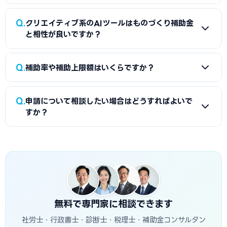
文章生成は用途が広く、どの業務がどれだけ改善したかを切
A
主に3つのルートが考えられます。登録済みのMAやCMS
Q
り出しにくいため、効果の数値化にも工夫が必要です。
クリエイティブ系のAIツールはものづくり補助金
などマーケティング系の業務システムとセットで申請する、AI
と相性が良いですか？
機能を内包した登録IT導入支援事業者のサービスを利用す
る、ものづくり補助金など別制度を検討する、の3つです。い
A
画像・動画・文章を生成するクリエイティブ系のツール
Q
ずれもツール起点でなく課題起点で考えることが重要です。
補助率や補助上限額はいくらですか？
は、新しい販促サービスの開発や試作的な取り組みと結びつ
く場合、革新的サービスや試作開発を支援するものづくり補
A
補助率や上限額、対象経費の範囲は年度や公募回ごとに変
助金との相性が出てくることがあります。ただし制度ごとに要
Q
申請について相談したい場合はどうすればよいで
わります。本記事では具体額を断定せず、必ず該当年度の最新
件が異なるため、取り組み内容に合うかを公募要領で確認す
すか？
の公募要領と事務局の情報をご確認いただくようお願いして
ることが大切です。
います。
A
当ナビの無料相談をご利用ください。Jasperをはじめと
するAIライティングツールの導入をどの制度につなげるか、課
題起点での方針づくりから一緒に整理できます。申請の進め
方に迷っている段階でもお気軽にご相談いただけます。
無料で専門家に相談できます
社労士・行政書士・診断士・税理士・補助金コンサルタン