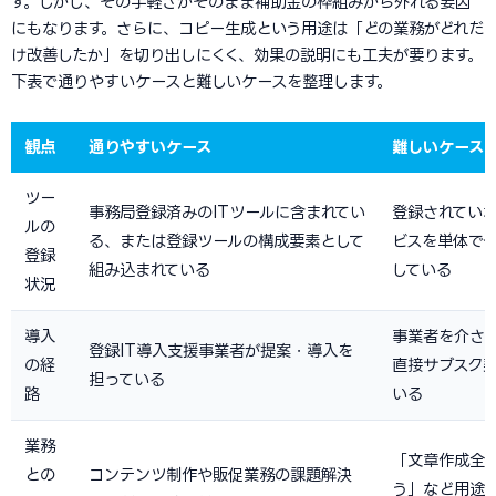
す。しかし、その手軽さがそのまま補助金の枠組みから外れる要因
にもなります。さらに、コピー生成という用途は「どの業務がどれだ
け改善したか」を切り出しにくく、効果の説明にも工夫が要ります。
下表で通りやすいケースと難しいケースを整理します。
観点
通りやすいケース
難しいケース
ツー
事務局登録済みのITツールに含まれてい
登録されてい
ルの
る、または登録ツールの構成要素として
ビスを単体で
登録
組み込まれている
している
状況
導入
事業者を介さ
登録IT導入支援事業者が提案・導入を
の経
直接サブスク
担っている
路
いる
業務
「文章作成全
との
コンテンツ制作や販促業務の課題解決
う」など用途