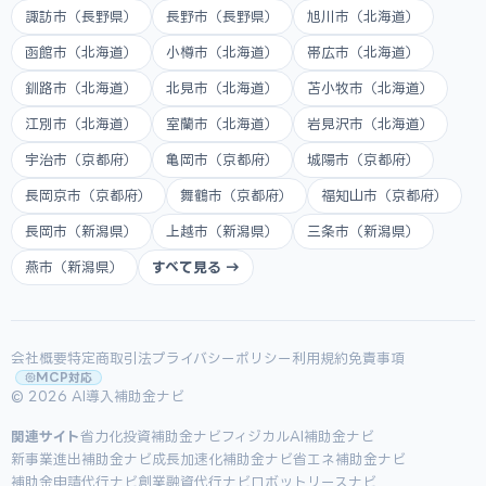
諏訪市（長野県）
長野市（長野県）
旭川市（北海道）
函館市（北海道）
小樽市（北海道）
帯広市（北海道）
釧路市（北海道）
北見市（北海道）
苫小牧市（北海道）
江別市（北海道）
室蘭市（北海道）
岩見沢市（北海道）
宇治市（京都府）
亀岡市（京都府）
城陽市（京都府）
長岡京市（京都府）
舞鶴市（京都府）
福知山市（京都府）
長岡市（新潟県）
上越市（新潟県）
三条市（新潟県）
燕市（新潟県）
すべて見る →
会社概要
特定商取引法
プライバシーポリシー
利用規約
免責事項
MCP対応
© 2026 AI導入補助金ナビ
関連サイト
省力化投資補助金ナビ
フィジカルAI補助金ナビ
新事業進出補助金ナビ
成長加速化補助金ナビ
省エネ補助金ナビ
補助金申請代行ナビ
創業融資代行ナビ
ロボットリースナビ