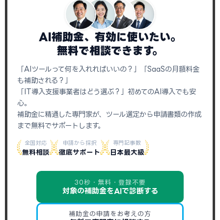
AI補助金、有効に使いたい。
無料で相談できます。
「AIツールって何を入れればいいの？」「SaaSの月額料金
も補助される？」
「IT導入支援事業者はどう選ぶ？」初めてのAI導入でも安
心。
補助金に精通した専門家が、ツール選定から申請書類の作成
まで無料でサポートします。
全国対応
申請から採択
専門記事数
無料相談
徹底サポート
日本最大級
30秒・無料・登録不要
対象の補助金をAIで診断する
補助金の申請をお考えの方