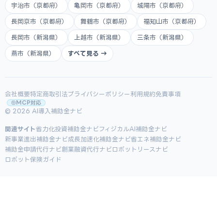
宇治市（京都府）
亀岡市（京都府）
城陽市（京都府）
長岡京市（京都府）
舞鶴市（京都府）
福知山市（京都府）
長岡市（新潟県）
上越市（新潟県）
三条市（新潟県）
燕市（新潟県）
すべて見る →
会社概要
特定商取引法
プライバシーポリシー
利用規約
免責事項
MCP対応
© 2026 AI導入補助金ナビ
関連サイト
省力化投資補助金ナビ
フィジカルAI補助金ナビ
新事業進出補助金ナビ
成長加速化補助金ナビ
省エネ補助金ナビ
補助金申請代行ナビ
創業融資代行ナビ
ロボットリースナビ
ロボット保険ガイド