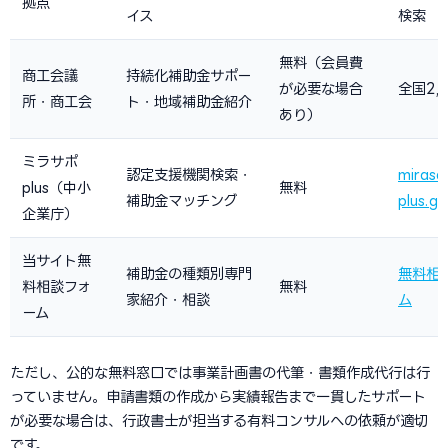
拠点
イス
検索
無料（会員費
商工会議
持続化補助金サポー
が必要な場合
全国2,
所・商工会
ト・地域補助金紹介
あり）
ミラサポ
認定支援機関検索・
mirasa
plus（中小
無料
補助金マッチング
plus.go
企業庁）
当サイト無
補助金の種類別専門
無料相
料相談フォ
無料
家紹介・相談
ム
ーム
ただし、公的な無料窓口では事業計画書の代筆・書類作成代行は行
っていません。申請書類の作成から実績報告まで一貫したサポート
が必要な場合は、行政書士が担当する有料コンサルへの依頼が適切
です。