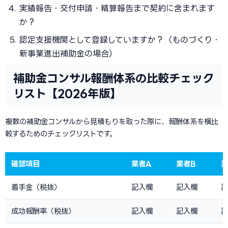
実績報告・交付申請・精算報告まで契約に含まれます
か？
認定支援機関として登録していますか？（ものづくり・
新事業進出補助金の場合）
補助金コンサル報酬体系の比較チェック
リスト【2026年版】
複数の補助金コンサルから見積もりを取った際に、報酬体系を横比
較するためのチェックリストです。
確認項目
業者A
業者B
業
着手金（税抜）
記入欄
記入欄
記
成功報酬率（税抜）
記入欄
記入欄
記