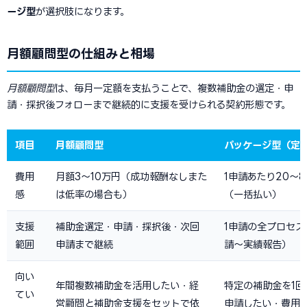
ージ型
が選択肢になります。
月額顧問型の仕組みと相場
月額顧問型
は、毎月一定額を支払うことで、複数補助金の選定・申
請・採択後フォローまで継続的に支援を受けられる契約形態です。
項目
月額顧問型
パッケージ型（定
費用
月額3〜10万円（成功報酬なしまた
1申請あたり20〜8
感
は低率の場合も）
（一括払い）
支援
補助金選定・申請・採択後・次回
1申請の全プロセス
範囲
申請まで継続
請〜実績報告）
向い
年間複数補助金を活用したい・経
特定の補助金を1回
てい
営顧問と補助金支援をセットで依
申請したい・費用