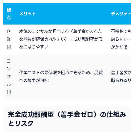
観
メリット
デメリット
点
企
本気のコンサルが担当する（着手金があるた
不採択でも
業
め品質が確保されやすい）・成功報酬率が低
戻らない・
側
めになりやすい
がかかる
コ
ン
作業コストの最低限を回収できるため、品質
着手金要求
サ
への集中が可能
断られるリ
ル
側
完全成功報酬型（着手金ゼロ）の仕組み
とリスク