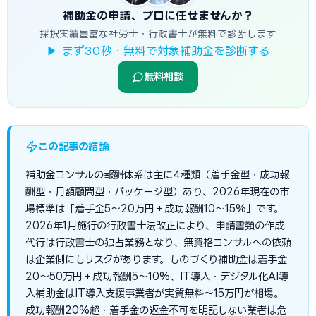
補助金の申請、プロに任せませんか？
採択実績豊富な社労士・行政書士が無料で診断します
▶ まず30秒・無料で対象補助金を診断する
無料相談
この記事の結論
補助金コンサルの報酬体系は主に4種類（着手金型・成功報
酬型・月額顧問型・パッケージ型）あり、2026年現在の市
場標準は「着手金5〜20万円＋成功報酬10〜15%」です。
2026年1月施行の行政書士法改正により、申請書類の作成
代行は行政書士の独占業務となり、無資格コンサルへの依頼
は企業側にもリスクがあります。ものづくり補助金は着手金
20〜50万円＋成功報酬5〜10%、IT導入・デジタル化AI導
入補助金はIT導入支援事業者が実質無料〜15万円が相場。
成功報酬20%超・着手金の返金不可を明記しない業者は危