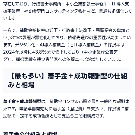
存在しており、行政書士事務所・中小企業診断士事務所・IT導入支
援事業者・補助金専門コンサルティング会社など、業態も多様化して
います。
一方で、補助金採択率の低下・行政書士法改正・悪質業者の増加と
いう3つの課題が顕在化しており、依頼先選びの重要性が高まってい
ます。デジタル化・AI導入補助金（旧IT導入補助金）の採択率は
2024年以降に43.8%まで低下しており（中小企業庁公表デー
タ）、採択実績を持つ専門家への依頼ニーズが増加しています。
【最も多い】着手金＋成功報酬型の仕組
みと相場
着手金＋成功報酬型
は、補助金コンサル市場で最も一般的な報酬体
系です。申請準備開始時に着手金（固定費）を支払い、採択後に補
助額の一定率を成功報酬として支払う二段階構成です。
着手金の仕組みと相場