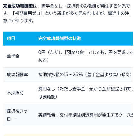
完全成功報酬型
は、着手金なし・採択時のみ報酬が発生する体系で
す。「初期費用ゼロ」という訴求が多く見られますが、構造上の注
意点があります。
項目
完全成功報酬型の特徴
0円（ただし「預かり金」として数万円を要求する
着手金
ある）
成功報酬率
補助採択額の15〜25%（着手金型より高い傾向）
費用なし（ただし着手金・預かり金が設定されてい
不採択時
は要確認）
採択後フォ
実績報告・交付申請は別途費用が発生するケースが
ロー