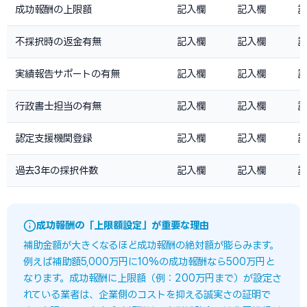
成功報酬の上限額
記入欄
記入欄
記
不採択時の返金有無
記入欄
記入欄
記
実績報告サポートの有無
記入欄
記入欄
記
行政書士担当の有無
記入欄
記入欄
記
認定支援機関登録
記入欄
記入欄
記
過去3年の採択件数
記入欄
記入欄
記
成功報酬の「上限額設定」が重要な理由
補助金額が大きくなるほど成功報酬の絶対額が膨らみます。
例えば補助額5,000万円に10%の成功報酬なら500万円と
なります。成功報酬に上限額（例：200万円まで）が設定さ
れている業者は、企業側のコストを抑える誠実さの証明で