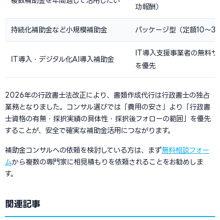
複数補助金を年間通じて活用したい
功報酬）
持続化補助金など小規模補助金
パッケージ型（定額10〜3
IT導入支援事業者の無料サ
IT導入・デジタル化AI導入補助金
を優先
2026年の行政書士法改正により、書類作成代行は行政書士の独占
業務となりました。コンサル選びでは「費用の安さ」より「行政書
士資格の有無・採択実績の具体性・採択後フォローの範囲」を優先
することが、安全で確実な補助金活用につながります。
補助金コンサルへの依頼を検討している方は、まず
無料相談フォー
ム
から複数の専門家に相見積もりを依頼されることをお勧めしま
す。
関連記事