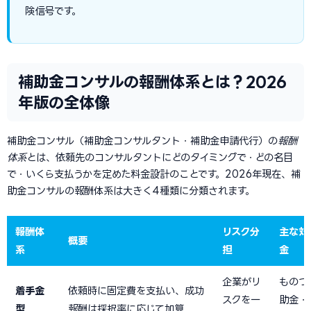
険信号です。
補助金コンサルの報酬体系とは？2026
年版の全体像
補助金コンサル（補助金コンサルタント・補助金申請代行）の
報酬
体系
とは、依頼先のコンサルタントにどのタイミングで・どの名目
で・いくら支払うかを定めた料金設計のことです。2026年現在、補
助金コンサルの報酬体系は大きく4種類に分類されます。
報酬体
リスク分
主な対
概要
系
担
金
企業がリ
ものづ
着手金
依頼時に固定費を支払い、成功
スクを一
助金・
型
報酬は採択率に応じて加算