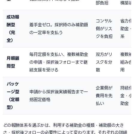
部負担
構築後
成功報
コンサル
省力化
酬型
着手金ゼロ。採択時のみ補助額
側がリス
助金・
（完
の一定率を支払う
クを負担
系
全）
毎月定額を支払い、複数補助金
双方がリ
複数補
月額顧
の申請・採択後フォローまで継
スクを分
組み合
問型
続支援を受ける
散
用
パッケ
企業側が
持続化
ージ型
申請から採択後実績報告まで一
費用を先
金・小
（定額
括固定価格
払い
助金
型）
どの報酬体系を選ぶかは、利用する補助金の種類・補助額の大き
さ・採択後フォローの必要性によって変わります。それぞれの詳細