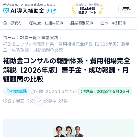
デジタル化・AI導入補助金のことなら
全国対応・無料相談
ナビ
補助金申請
AI
導入補助金
メニュー
徹底サポート
申請代行
制度・仕組み記事
業種別記事
ツール別記事
ホーム
記事一覧
申請実務
補助金コンサルの報酬体系・費用相場完全解説【2026年版】着手
金・成功報酬・月額顧問の比較
補助金コンサルの報酬体系・費用相場完全
解説【2026年版】着手金・成功報酬・月
額顧問の比較
申請実務
公開: 2026年6月25日
更新: 2026年6月25日
読了目安: 3分
公募中
23
件