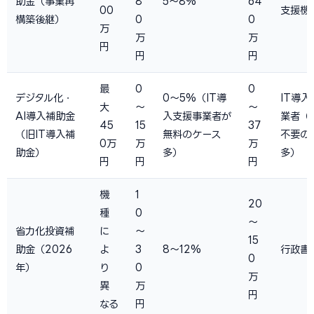
助金（事業再
8
5〜8%
64
00
支援機
構築後継）
0
0
万
万
万
円
円
円
最
0
0
デジタル化・
0〜5%（IT導
IT導
大
〜
〜
AI導入補助金
入支援事業者が
業者（
45
15
37
（旧IT導入補
無料のケース
不要の
0万
万
万
助金）
多）
多）
円
円
円
機
1
20
種
0
〜
省力化投資補
に
〜
15
助金（2026
よ
3
8〜12%
行政書
0
年）
り
0
万
異
万
円
なる
円