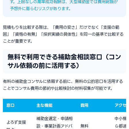
す。上限なしの高率成功報酬は、大型補助金では費用総額が
予想外に膨らむリスクがあります。
見積もりを比較する際は、「費用の安さ」だけでなく「支援の範
囲」「資格の有無」「採択実績の具体性」を同一の基準で比較する
ことが重要です。
無料で利用できる補助金相談窓口（コン
サル依頼の前に活用する）
有料の補助金コンサルに依頼する前に、無料の公的窓口を活用する
ことでコンサル費用の節約や比較検討の材料収集が可能です。
窓口
主な機能
費用
アクセ
補助金選定・申請相
中小機
よろず支援
談・事業計画アドバ
無料
ら都道