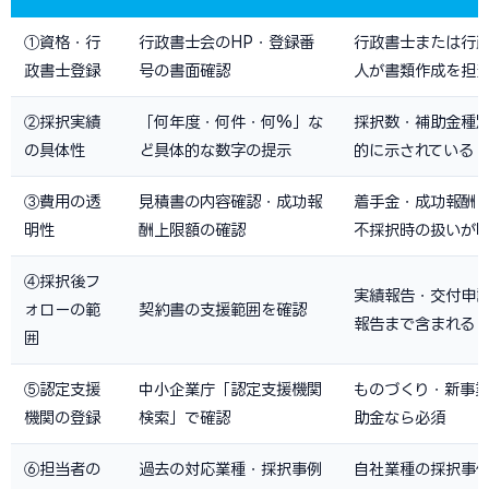
①資格・行
行政書士会のHP・登録番
行政書士または行
政書士登録
号の書面確認
人が書類作成を担
②採択実績
「何年度・何件・何%」な
採択数・補助金種
の具体性
ど具体的な数字の提示
的に示されている
③費用の透
見積書の内容確認・成功報
着手金・成功報酬
明性
酬上限額の確認
不採択時の扱いが
④採択後フ
実績報告・交付申
ォローの範
契約書の支援範囲を確認
報告まで含まれる
囲
⑤認定支援
中小企業庁「認定支援機関
ものづくり・新事
機関の登録
検索」で確認
助金なら必須
⑥担当者の
過去の対応業種・採択事例
自社業種の採択事