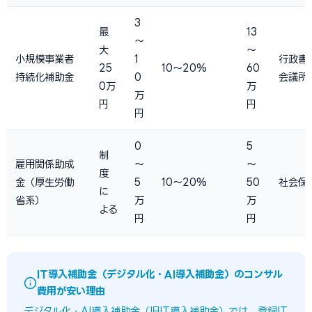
3
最
13
〜
大
〜
小規模事業者
1
行政書
25
10〜20%
60
持続化補助金
0
会議所
0万
万
万
円
円
円
0
5
制
雇用関係助成
〜
〜
度
金（厚生労働
5
10〜20%
50
社会保
に
省系）
万
万
よる
円
円
IT導入補助金（デジタル化・AI導入補助金）のコンサル
費用が安い理由
デジタル化・AI導入補助金（旧IT導入補助金）では、登録IT