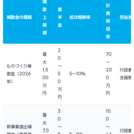
補
計
助
着
費
補助金の種類
上
手
成功報酬率
担当資
用
限
金
目
額
安
2
最
70
0
大
〜
ものづくり補
〜
1,5
20
行政書
助金（2026
5
5〜10%
00
0
支援機
年）
0
万
万
万
円
円
円
3
10
最
0
0
大
新事業進出補
〜
〜
7,0
行政書