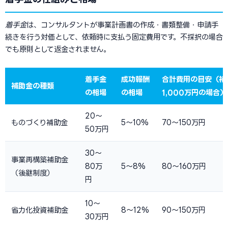
着手金
は、コンサルタントが事業計画書の作成・書類整備・申請手
続きを行う対価として、依頼時に支払う固定費用です。不採択の場合
でも原則として返金されません。
着手金
成功報酬
合計費用の目安（補
補助金の種類
の相場
の相場
1,000万円の場合）
20〜
ものづくり補助金
5〜10%
70〜150万円
50万円
30〜
事業再構築補助金
80万
5〜8%
80〜160万円
（後継制度）
円
10〜
省力化投資補助金
8〜12%
90〜150万円
30万円