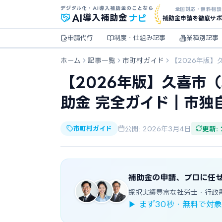
デジタル化・AI導入補助金のことなら
全国対応・無料相談
ナビ
AI
導入補助金
補助金申請を徹底サポ
申請代行
制度・仕組み記事
業種別記事
ホーム
記事一覧
市町村ガイド
【2026年版
【2026年版】久喜市
助金 完全ガイド｜市独
市町村ガイド
公開: 2026年3月4日
更新:
補助金の申請、プロに任
採択実績豊富な社労士・行政
▶ まず30秒・無料で対