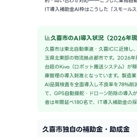
約・問い合わせ対応——こうした業務自
IT導入補助金AI枠はこうした「スモール
久喜市のAI導入状況（2026年
久喜市は東北自動車道・久喜ICに近接し、
玉県北東部の物流拠点都市です。2026年現
台超のKiva（ロボット搬送システム）が
庫管理の導入刺激となっています。製造業
AI品質検査を全面導入し不良率を78%
て、GPS自動操舵・ドローン防除の導入
者は年間延べ180名で、IT導入補助金の
久喜市独自の補助金・助成金