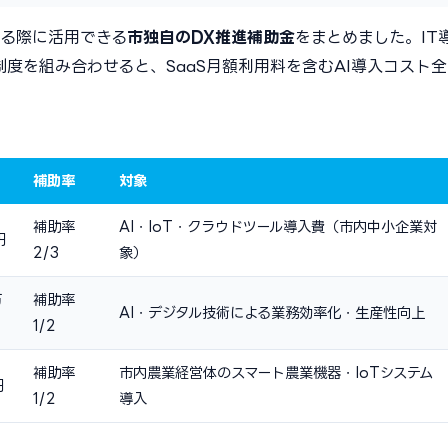
する際に活用できる
市独自のDX推進補助金
をまとめました。IT
制度を組み合わせると、SaaS月額利用料を含むAI導入コスト全
補助率
対象
補助率
AI・IoT・クラウドツール導入費（市内中小企業対
円
2/3
象）
万
補助率
AI・デジタル技術による業務効率化・生産性向上
1/2
補助率
市内農業経営体のスマート農業機器・IoTシステム
円
1/2
導入