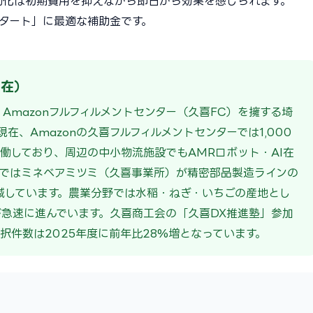
動化は初期費用を抑えながら即日から効果を感じられます。
スタート」に最適な補助金です。
現在）
Amazonフルフィルメントセンター（久喜FC）を擁する埼
在、Amazonの久喜フルフィルメントセンターでは1,000
稼働しており、周辺の中小物流施設でもAMRロボット・AI在
ではミネベアミツミ（久喜事業所）が精密部品製造ラインの
削減しています。農業分野では水稲・ねぎ・いちごの産地とし
が急速に進んでいます。久喜商工会の「久喜DX推進塾」参加
採択件数は2025年度に前年比28%増となっています。