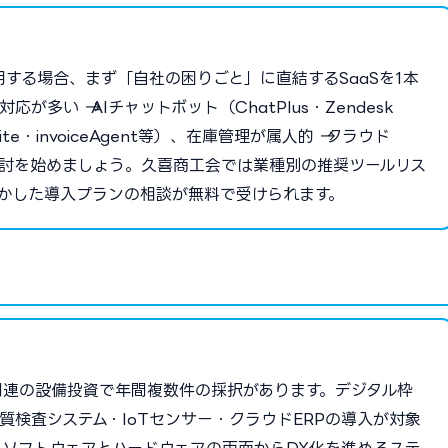
用する場合、まず「自社の困りごと」に直結するSaaSを1本
多い → AIチャットボット（ChatPlus・Zendesk
ite・invoiceAgent等）、在庫管理が属人的 → クラウド
討を始めましょう。久喜商工会では業種別の推奨ツールリス
活かした導入プランの相談が無料で受けられます。
関連の設備投資で年間複数件の採択があります。デジタル枠
I品質検査システム・IoTセンサー・クラウドERPの導入が対象