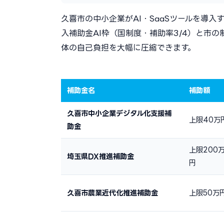
久喜市の中小企業がAI・SaaSツールを導入
入補助金AI枠（国制度・補助率3/4）と市の
体の自己負担を大幅に圧縮できます。
補助金名
補助額
久喜市中小企業デジタル化支援補
上限40万
助金
上限200
埼玉県DX推進補助金
円
久喜市農業近代化推進補助金
上限50万