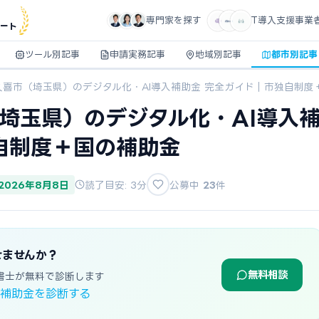
専門家を探す
IT導入支援事業
ート
ツール別記事
申請実務記事
地域別記事
都市別記事
】久喜市（埼玉県）のデジタル化・AI導入補助金 完全ガイド｜市独自制度
（埼玉県）のデジタル化・AI導入
自制度＋国の補助金
 2026年8月8日
読了目安: 3分
公募中
23
件
せませんか？
無料相談
書士が無料で診断します
象補助金を診断する