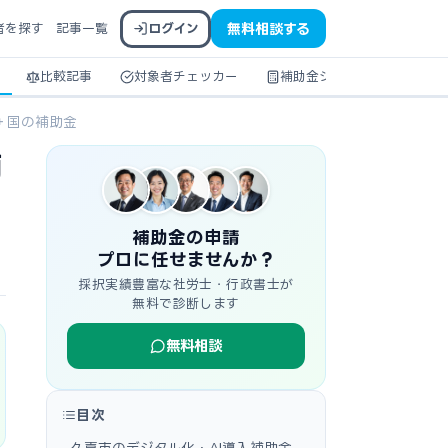
者を探す
記事一覧
ログイン
無料相談する
比較記事
対象者チェッカー
補助金シミュレーター
＋国の補助金
補
補助金の申請
プロに任せませんか？
採択実績豊富な社労士・行政書士が
無料で診断します
無料相談
目次
久喜市のデジタル化・AI導入補助金