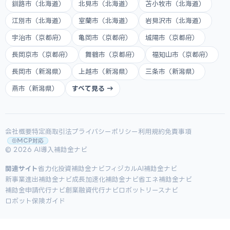
釧路市（北海道）
北見市（北海道）
苫小牧市（北海道）
江別市（北海道）
室蘭市（北海道）
岩見沢市（北海道）
宇治市（京都府）
亀岡市（京都府）
城陽市（京都府）
長岡京市（京都府）
舞鶴市（京都府）
福知山市（京都府）
長岡市（新潟県）
上越市（新潟県）
三条市（新潟県）
燕市（新潟県）
すべて見る →
会社概要
特定商取引法
プライバシーポリシー
利用規約
免責事項
MCP対応
© 2026 AI導入補助金ナビ
関連サイト
省力化投資補助金ナビ
フィジカルAI補助金ナビ
新事業進出補助金ナビ
成長加速化補助金ナビ
省エネ補助金ナビ
補助金申請代行ナビ
創業融資代行ナビ
ロボットリースナビ
ロボット保険ガイド