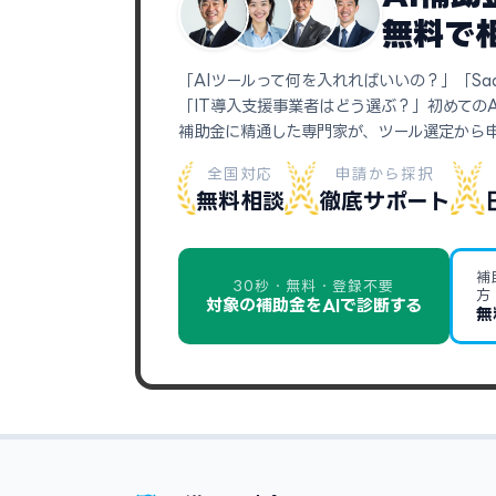
無料で
「AIツールって何を入れればいいの？」「Sa
「IT導入支援事業者はどう選ぶ？」初めての
補助金に精通した専門家が、ツール選定から
全国対応
申請から採択
無料相談
徹底サポート
補
30秒・無料・登録不要
方
対象の補助金をAIで診断する
無