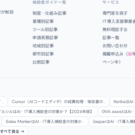
補助金ガイド一覧
サービス
家が解説
制度・仕組み記事
専門家を探す
業種別記事
IT導入支援事業
ツール別記事
無料相談する
申請実務記事
記事一覧
地域別記事
お問い合わせ
都市別記事
掲載申込み（
比較記事
ペーン中）
..
Cursor（AIコードエディタ）の経費処理・領収書の...
Nottaは
イルシルはAI・IT導入補助金の対象か？【2026年版】
GVA assistは
Sales MarkerはAI・IT導入補助金の対象か...
JasperはAI・IT導
すべて見る →