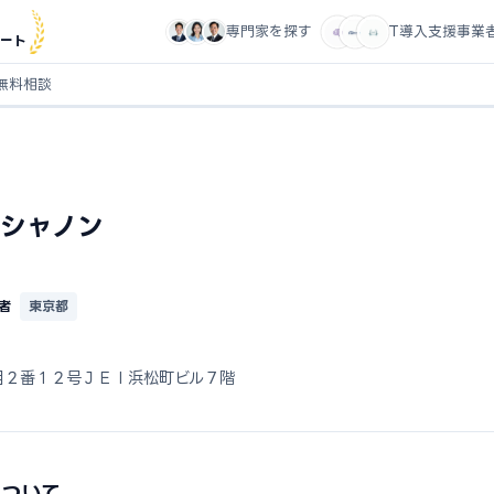
専門家を探す
IT導入支援事業
ート
無料相談
シャノン
者
東京都
目２番１２号ＪＥＩ浜松町ビル７階
について