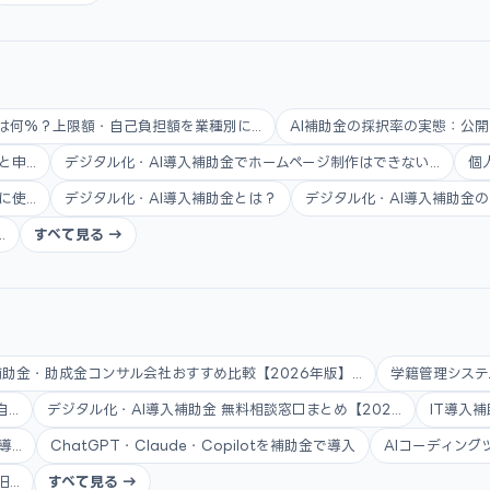
は何%？上限額・自己負担額を業種別に...
AI補助金の採択率の実態：公開
...
デジタル化・AI導入補助金でホームページ制作はできない...
個
...
デジタル化・AI導入補助金とは？
デジタル化・AI導入補助金の
.
すべて見る →
補助金・助成金コンサル会社おすすめ比較【2026年版】...
学籍管理システ
..
デジタル化・AI導入補助金 無料相談窓口まとめ【202...
IT導入補
..
ChatGPT・Claude・Copilotを補助金で導入
AIコーディング
..
すべて見る →