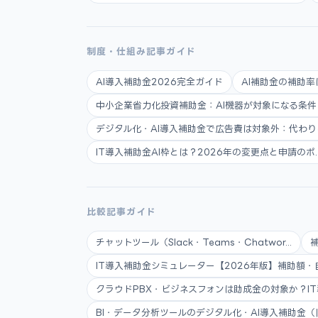
制度・仕組み記事ガイド
AI導入補助金2026完全ガイド
AI補助金の補助率
中小企業省力化投資補助金：AI機器が対象になる条件と申
デジタル化・AI導入補助金で広告費は対象外：代わりに使
IT導入補助金AI枠とは？2026年の変更点と申請のポ..
比較記事ガイド
チャットツール（Slack・Teams・Chatwor...
IT導入補助金シミュレーター【2026年版】補助額・自.
クラウドPBX・ビジネスフォンは助成金の対象か？IT導.
BI・データ分析ツールのデジタル化・AI導入補助金（旧.