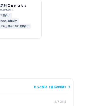
式会社Ｄｏｎｕｔｓ
京都渋谷区
ビス業向け
されない業種向け
れにも分類されない業種向け
もっと見る（過去の相談）→
8/7 21:15