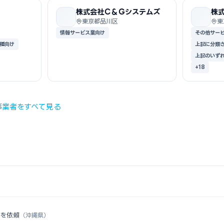
株式会社Ｃ＆Ｇシステムズ
株
東京都品川区
東
情報サービス業向け
その他サー
種向け
上記に分類
上記のいず
+18
事業者をすべて見る
認を依頼
（沖縄県）