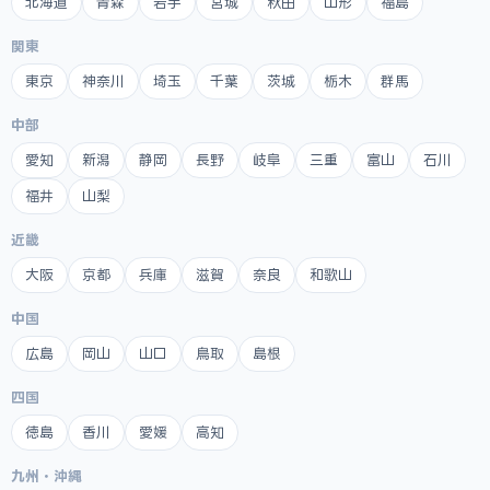
北海道
青森
岩手
宮城
秋田
山形
福島
関東
東京
神奈川
埼玉
千葉
茨城
栃木
群馬
中部
愛知
新潟
静岡
長野
岐阜
三重
富山
石川
福井
山梨
近畿
大阪
京都
兵庫
滋賀
奈良
和歌山
中国
広島
岡山
山口
鳥取
島根
四国
徳島
香川
愛媛
高知
九州・沖縄