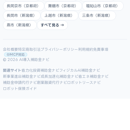
長岡京市（京都府）
舞鶴市（京都府）
福知山市（京都府）
長岡市（新潟県）
上越市（新潟県）
三条市（新潟県）
燕市（新潟県）
すべて見る →
会社概要
特定商取引法
プライバシーポリシー
利用規約
免責事項
MCP対応
© 2026 AI導入補助金ナビ
関連サイト
省力化投資補助金ナビ
フィジカルAI補助金ナビ
新事業進出補助金ナビ
成長加速化補助金ナビ
省エネ補助金ナビ
補助金申請代行ナビ
創業融資代行ナビ
ロボットリースナビ
ロボット保険ガイド