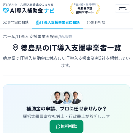
デジタル化・AI導入補助金のことなら
全国対応・無料相談
ナビ
補助金申請
AI
導入補助金
メニュー
徹底サポート
専門家に相談
IT導入支援事業者に相談
無料相談
ホーム
/
IT導入支援事業者検索
/
徳島県
徳島県のIT導入支援事業者一覧
徳島県でIT導入補助金に対応したIT導入支援事業者3社を掲載してい
ます。
補助金の申請、プロに任せませんか？
採択実績豊富な社労士・行政書士が診断します
無料相談