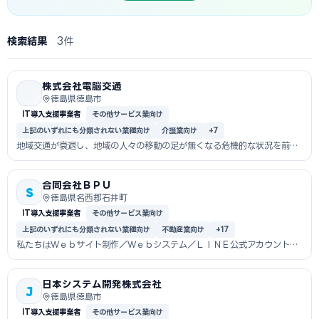
検索結果
3件
株式会社電脳交通
徳島県徳島市
IT導入支援事業者
その他サービス業向け
上記のいずれにも分類されない業種向け
介護業向け
+7
地域交通が衰退し、地域の人々の移動の足が無くなる危機的な状況を前
に、地域の交...
合同会社ＢＰＵ
S
徳島県名西郡石井町
IT導入支援事業者
その他サービス業向け
上記のいずれにも分類されない業種向け
不動産業向け
+17
私たちはＷｅｂサイト制作／Ｗｅｂシステム／ＬＩＮＥ公式アカウントな
どの導入か...
日本システム開発株式会社
J
徳島県徳島市
IT導入支援事業者
その他サービス業向け