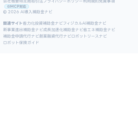
会社概要
特定商取引法
プライバシーポリシー
利用規約
免責事項
MCP対応
© 2026 AI導入補助金ナビ
関連サイト
省力化投資補助金ナビ
フィジカルAI補助金ナビ
新事業進出補助金ナビ
成長加速化補助金ナビ
省エネ補助金ナビ
補助金申請代行ナビ
創業融資代行ナビ
ロボットリースナビ
ロボット保険ガイド