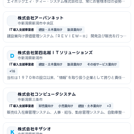
エイボックエィ・ティー・システム株式会社は、常にお客様本位の姿勢に
徹し、専門...
株式会社アーバンネット
新潟県新潟市中央区
IT導入支援事業者
建設・土木業向け
製造業向け
建設業向け原価管理システム「ＲＥＶＩＥＷ－Ⅲ」 開発及び販売を行って
いる企業です
株式会社第四北越ＩＴソリューションズ
D
新潟県新潟市
IT導入支援事業者
建設・土木業向け
製造業向け
その他サービス業向け
+16
当社は１９７０年の設立以来、”情報”を取り扱う企業として誇りと責任を
持ち、情報...
株式会社コンピュータシステム
新潟県三条市
IT導入支援事業者
卸売業向け
小売業向け
建設・土木業向け
+3
販売仕入在庫管理システム、人事・給与、勤怠管理システム、自動車整備
業システム...
株式会社キザシオ
K