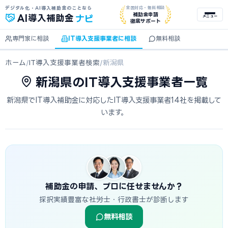
デジタル化・AI導入補助金のことなら
全国対応・無料相談
ナビ
補助金申請
AI
導入補助金
メニュー
徹底サポート
専門家に相談
IT導入支援事業者に相談
無料相談
ホーム
/
IT導入支援事業者検索
/
新潟県
新潟県のIT導入支援事業者一覧
新潟県でIT導入補助金に対応したIT導入支援事業者14社を掲載して
います。
補助金の申請、プロに任せませんか？
採択実績豊富な社労士・行政書士が診断します
無料相談