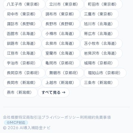
八王子市（東京都）
立川市（東京都）
町田市（東京都）
府中市（東京都）
調布市（東京都）
三鷹市（東京都）
諏訪市（長野県）
長野市（長野県）
旭川市（北海道）
函館市（北海道）
小樽市（北海道）
帯広市（北海道）
釧路市（北海道）
北見市（北海道）
苫小牧市（北海道）
江別市（北海道）
室蘭市（北海道）
岩見沢市（北海道）
宇治市（京都府）
亀岡市（京都府）
城陽市（京都府）
長岡京市（京都府）
舞鶴市（京都府）
福知山市（京都府）
長岡市（新潟県）
上越市（新潟県）
三条市（新潟県）
燕市（新潟県）
すべて見る →
会社概要
特定商取引法
プライバシーポリシー
利用規約
免責事項
MCP対応
© 2026 AI導入補助金ナビ