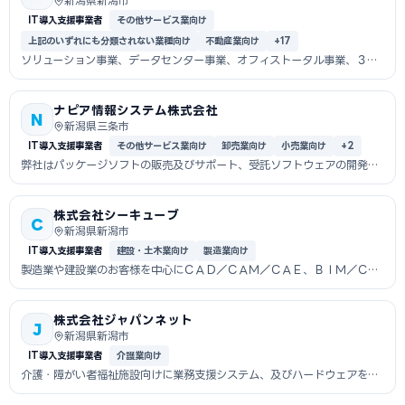
新潟県新潟市
IT導入支援事業者
その他サービス業向け
上記のいずれにも分類されない業種向け
不動産業向け
+17
ソリューション事業、データセンター事業、オフィストータル事業、３つ
のセクショ...
ナピア情報システム株式会社
N
新潟県三条市
IT導入支援事業者
その他サービス業向け
卸売業向け
小売業向け
+2
弊社はパッケージソフトの販売及びサポート、受託ソフトウェアの開発を
行う会社で...
株式会社シーキューブ
C
新潟県新潟市
IT導入支援事業者
建設・土木業向け
製造業向け
製造業や建設業のお客様を中心にＣＡＤ／ＣＡＭ／ＣＡＥ、ＢＩＭ／ＣＩ
Ｍ等のソフ...
株式会社ジャパンネット
J
新潟県新潟市
IT導入支援事業者
介護業向け
介護・障がい者福祉施設向けに業務支援システム、及びハードウェアをご
提供いたします