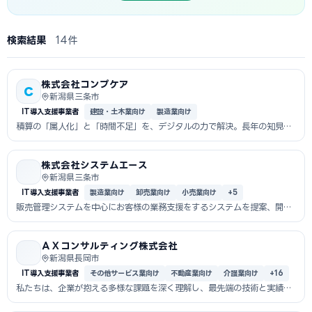
検索結果
14件
株式会社コンプケア
C
新潟県三条市
IT導入支援事業者
建設・土木業向け
製造業向け
積算の「属人化」と「時間不足」を、デジタルの力で解決。長年の知見を
凝縮した建...
株式会社システムエース
新潟県三条市
IT導入支援事業者
製造業向け
卸売業向け
小売業向け
+5
販売管理システムを中心にお客様の業務支援をするシステムを提案、開
発、販売、サ...
ＡＸコンサルティング株式会社
新潟県長岡市
IT導入支援事業者
その他サービス業向け
不動産業向け
介護業向け
+16
私たちは、企業が抱える多様な課題を深く理解し、最先端の技術と実績に
基づくノウ...