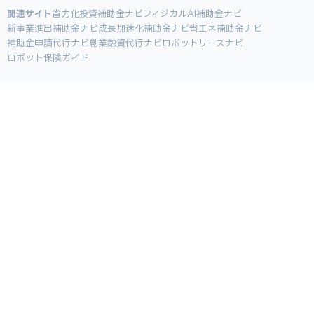
関連サイト
省力化投資補助金ナビ
フィジカルAI補助金ナビ
新事業進出補助金ナビ
成長加速化補助金ナビ
省エネ補助金ナビ
補助金申請代行ナビ
創業融資代行ナビ
ロボットリースナビ
ロボット保険ガイド