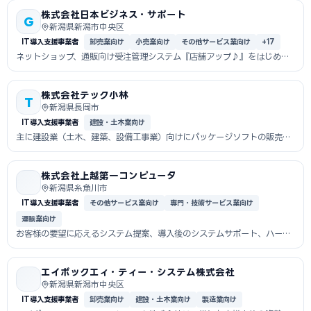
株式会社日本ビジネス・サポート
G
新潟県新潟市中央区
IT導入支援事業者
卸売業向け
小売業向け
その他サービス業向け
+17
ネットショップ、通販向け受注管理システム『店舗アップ♪』をはじめ、
ネットショッ...
株式会社テック小林
T
新潟県長岡市
IT導入支援事業者
建設・土木業向け
主に建設業（土木、建築、設備工事業）向けにパッケージソフトの販売と
サポートを...
株式会社上越第一コンピュータ
新潟県糸魚川市
IT導入支援事業者
その他サービス業向け
専門・技術サービス業向け
運輸業向け
お客様の要望に応えるシステム提案、導入後のシステムサポート、ハード
ウェアサポ...
エイボックエィ・ティー・システム株式会社
新潟県新潟市中央区
IT導入支援事業者
卸売業向け
建設・土木業向け
製造業向け