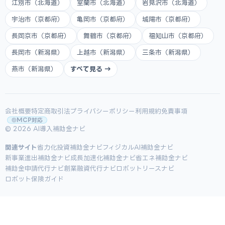
江別市（北海道）
室蘭市（北海道）
岩見沢市（北海道）
宇治市（京都府）
亀岡市（京都府）
城陽市（京都府）
長岡京市（京都府）
舞鶴市（京都府）
福知山市（京都府）
長岡市（新潟県）
上越市（新潟県）
三条市（新潟県）
燕市（新潟県）
すべて見る →
会社概要
特定商取引法
プライバシーポリシー
利用規約
免責事項
MCP対応
© 2026 AI導入補助金ナビ
関連サイト
省力化投資補助金ナビ
フィジカルAI補助金ナビ
新事業進出補助金ナビ
成長加速化補助金ナビ
省エネ補助金ナビ
補助金申請代行ナビ
創業融資代行ナビ
ロボットリースナビ
ロボット保険ガイド