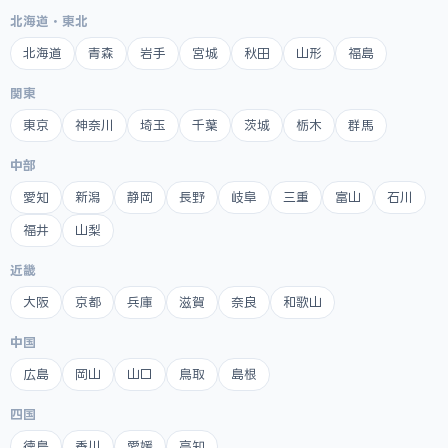
北海道・東北
北海道
青森
岩手
宮城
秋田
山形
福島
関東
東京
神奈川
埼玉
千葉
茨城
栃木
群馬
中部
愛知
新潟
静岡
長野
岐阜
三重
富山
石川
福井
山梨
近畿
大阪
京都
兵庫
滋賀
奈良
和歌山
中国
広島
岡山
山口
鳥取
島根
四国
徳島
香川
愛媛
高知