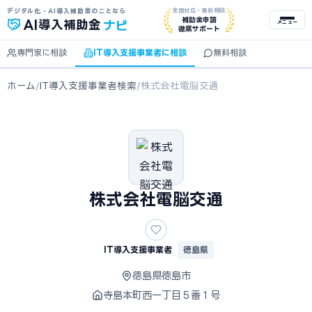
デジタル化・AI導入補助金のことなら
全国対応・無料相談
ナビ
補助金申請
AI
導入補助金
メニュー
徹底サポート
専門家に相談
IT導入支援事業者に相談
無料相談
ホーム
/
IT導入支援事業者検索
/
株式会社電脳交通
株式会社電脳交通
IT導入支援事業者
徳島県
徳島県徳島市
寺島本町西一丁目５番１号