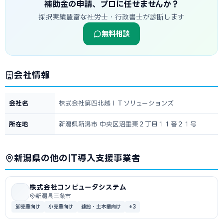
補助金の申請、プロに任せませんか？
採択実績豊富な社労士・行政書士が診断します
無料相談
会社情報
会社名
株式会社第四北越ＩＴソリューションズ
所在地
新潟県新潟市 中央区沼垂東２丁目１１番２１号
新潟県の他のIT導入支援事業者
株式会社コンピュータシステム
新潟県三条市
卸売業向け
小売業向け
建設・土木業向け
+3