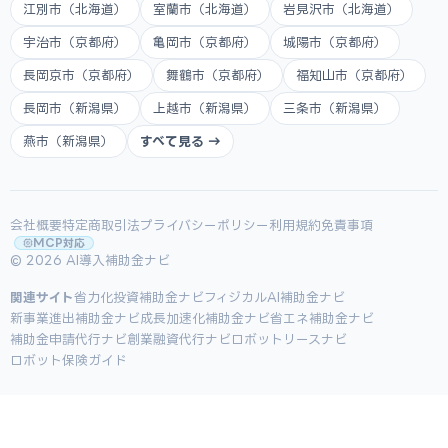
江別市（北海道）
室蘭市（北海道）
岩見沢市（北海道）
宇治市（京都府）
亀岡市（京都府）
城陽市（京都府）
長岡京市（京都府）
舞鶴市（京都府）
福知山市（京都府）
長岡市（新潟県）
上越市（新潟県）
三条市（新潟県）
燕市（新潟県）
すべて見る →
会社概要
特定商取引法
プライバシーポリシー
利用規約
免責事項
MCP対応
© 2026 AI導入補助金ナビ
関連サイト
省力化投資補助金ナビ
フィジカルAI補助金ナビ
新事業進出補助金ナビ
成長加速化補助金ナビ
省エネ補助金ナビ
補助金申請代行ナビ
創業融資代行ナビ
ロボットリースナビ
ロボット保険ガイド