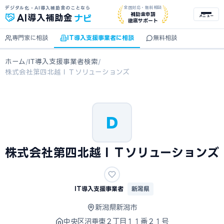
デジタル化・AI導入補助金のことなら
全国対応・無料相談
ナビ
補助金申請
AI
導入補助金
メニュー
徹底サポート
専門家に相談
IT導入支援事業者に相談
無料相談
ホーム
/
IT導入支援事業者検索
/
株式会社第四北越ＩＴソリューションズ
D
株式会社第四北越ＩＴソリューションズ
IT導入支援事業者
新潟県
新潟県新潟市
中央区沼垂東２丁目１１番２１号