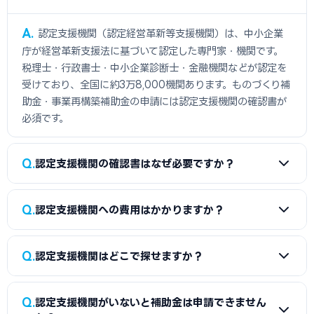
A
認定支援機関（認定経営革新等支援機関）は、中小企業
庁が経営革新支援法に基づいて認定した専門家・機関です。
税理士・行政書士・中小企業診断士・金融機関などが認定を
受けており、全国に約3万8,000機関あります。ものづくり補
助金・事業再構築補助金の申請には認定支援機関の確認書が
必須です。
Q
認定支援機関の確認書はなぜ必要ですか？
A
ものづくり補助金・事業再構築補助金の申請では、認定支
Q
認定支援機関への費用はかかりますか？
援機関が事業計画の実現可能性・財務状況を確認した証明と
して確認書の添付が必須要件となっています。確認書がないと
A
認定支援機関への費用は機関によって異なります。顧問税
申請が受理されません。確認書の取得には通常1〜3週間かか
Q
認定支援機関はどこで探せますか？
理士や取引銀行は確認書発行のみなら無料〜低価格のケース
るため、公募締切の1か月前には相談を開始することを推奨し
が多いです。行政書士・中小企業診断士は確認書発行のみで
ます。
A
中小企業庁の「ミラサポplus」に認定支援機関検索機能が
3〜10万円、事業計画書の作成支援込みで15〜50万円が相場
Q
認定支援機関がいないと補助金は申請できません
あり、業種・地域・得意分野から検索できます。まず顧問税