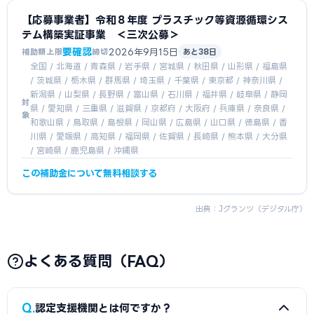
【応募事業者】令和８年度 プラスチック等資源循環シス
テム構築実証事業 ＜三次公募＞
要確認
2026年9月15日
補助額上限
締切
あと38日
全国 / 北海道 / 青森県 / 岩手県 / 宮城県 / 秋田県 / 山形県 / 福島県
/ 茨城県 / 栃木県 / 群馬県 / 埼玉県 / 千葉県 / 東京都 / 神奈川県 /
新潟県 / 山梨県 / 長野県 / 富山県 / 石川県 / 福井県 / 岐阜県 / 静岡
対
県 / 愛知県 / 三重県 / 滋賀県 / 京都府 / 大阪府 / 兵庫県 / 奈良県 /
象
和歌山県 / 鳥取県 / 島根県 / 岡山県 / 広島県 / 山口県 / 徳島県 / 香
川県 / 愛媛県 / 高知県 / 福岡県 / 佐賀県 / 長崎県 / 熊本県 / 大分県
/ 宮崎県 / 鹿児島県 / 沖縄県
この補助金について無料相談する
出典：
Jグランツ（デジタル庁）
よくある質問（FAQ）
Q
認定支援機関とは何ですか？