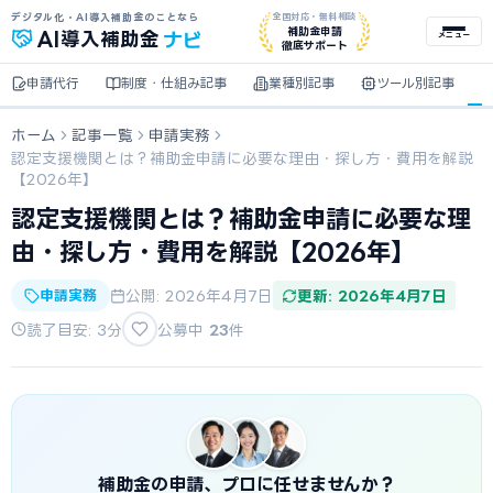
デジタル化・AI導入補助金のことなら
全国対応・無料相談
ナビ
補助金申請
AI
導入補助金
メニュー
徹底サポート
申請代行
制度・仕組み記事
業種別記事
ツール別記事
ホーム
記事一覧
申請実務
認定支援機関とは？補助金申請に必要な理由・探し方・費用を解説
【2026年】
認定支援機関とは？補助金申請に必要な理
由・探し方・費用を解説【2026年】
申請実務
公開: 2026年4月7日
更新: 2026年4月7日
読了目安: 3分
公募中
23
件
補助金の申請、プロに任せませんか？