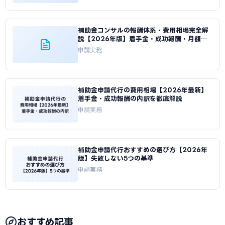
補助金コンサルの報酬体系・費用相場完全解
説【2026年版】着手金・成功報酬・月額顧
問の比較
申請実務
補助金申請代行の費用相場【2026年最新】
着手金・成功報酬の内訳を徹底解説
申請実務
補助金申請代行おすすめの選び方【2026年
版】失敗しない5つの基準
申請実務
おすすめ記事