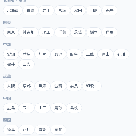
北海道・東北
北海道
青森
岩手
宮城
秋田
山形
福島
関東
東京
神奈川
埼玉
千葉
茨城
栃木
群馬
中部
愛知
新潟
静岡
長野
岐阜
三重
富山
石川
福井
山梨
近畿
大阪
京都
兵庫
滋賀
奈良
和歌山
中国
広島
岡山
山口
鳥取
島根
四国
徳島
香川
愛媛
高知