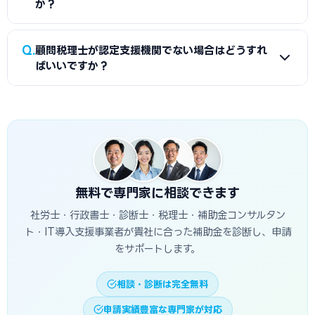
です。
か？
理士や取引銀行が認定支援機関登録しているか確認するのが
最も手軽です。当サイトの専門家検索でも対応している認定支
A
IT導入補助金・持続化補助金・省力化投資補助金など、
Q
援機関を探せます。
顧問税理士が認定支援機関でない場合はどうすれ
認定支援機関の確認書が必須でない補助金もあります。ただ
ばいいですか？
し、ものづくり補助金・事業再構築補助金は認定支援機関の
確認書が必須要件です。これらの補助金を申請する場合は必
A
顧問税理士が認定支援機関登録していない場合は、新たに
ず認定支援機関への依頼が必要です。
認定支援機関を探す必要があります。ミラサポplusの検索、
商工会議所への相談、取引銀行への相談などの方法がありま
す。当サイトの専門家検索でも認定支援機関に対応した専門
家を探すことができます。
無料で専門家に相談できます
社労士・行政書士・診断士・税理士・補助金コンサルタン
ト・IT導入支援事業者が貴社に合った補助金を診断し、申請
をサポートします。
相談・診断は完全無料
申請実績豊富な専門家が対応