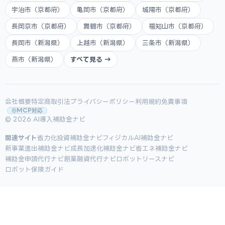
宇治市（京都府）
亀岡市（京都府）
城陽市（京都府）
長岡京市（京都府）
舞鶴市（京都府）
福知山市（京都府）
長岡市（新潟県）
上越市（新潟県）
三条市（新潟県）
燕市（新潟県）
すべて見る →
会社概要
特定商取引法
プライバシーポリシー
利用規約
免責事項
MCP対応
© 2026 AI導入補助金ナビ
関連サイト
省力化投資補助金ナビ
フィジカルAI補助金ナビ
新事業進出補助金ナビ
成長加速化補助金ナビ
省エネ補助金ナビ
補助金申請代行ナビ
創業融資代行ナビ
ロボットリースナビ
ロボット保険ガイド