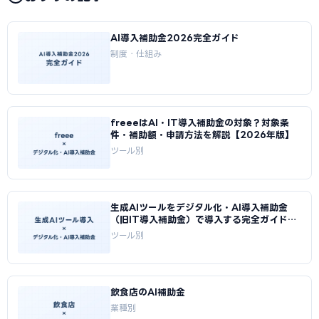
AI導入補助金2026完全ガイド
制度・仕組み
freeeはAI・IT導入補助金の対象？対象条
件・補助額・申請方法を解説【2026年版】
ツール別
生成AIツールをデジタル化・AI導入補助金
（旧IT導入補助金）で導入する完全ガイド
【2026年版】
ツール別
飲食店のAI補助金
業種別