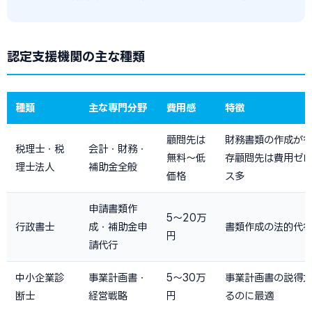
認定支援機関の主な種類
種類
主な専門分野
費用感
特徴
顧問先は
財務書類の作成が
税理士・税
会計・財務・
無料〜低
存顧問先は費用ゼ
理士法人
補助金全般
価格
ス多
申請書類作
5〜20万
行政書士
成・補助金申
書類作成の法的代
円
請代行
中小企業診
事業計画書・
5〜30万
事業計画書の説得
断士
経営戦略
円
るのに最適