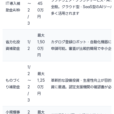
ソフトウェア・クラウドサービス・AIシ
IT導入補
〜
45
全般。クラウド型・SaaS型のAIツー
助金AI枠
2
0万
多く活用されます
/
円
3
最大
省力化投
1/
1,50
カタログ登録ロボット・自動化機器に
資補助金
2
0万
申請可能。審査が比較的簡易で中小企
円
1/
2
最大
ものづく
〜
1,25
革新的な設備投資・生産性向上が目的
り補助金
2
0万
資に最適。認定支援機関の確認書が必
/
円
3
小規模事
2
最大