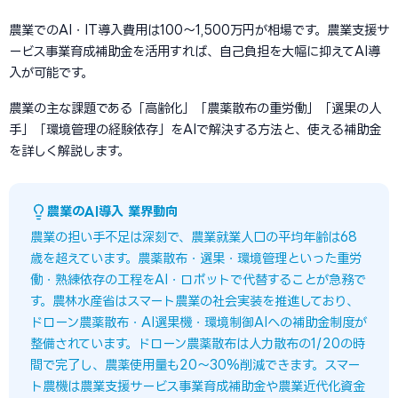
農業でのAI・IT導入費用は100〜1,500万円が相場です。農業支援サ
ービス事業育成補助金を活用すれば、自己負担を大幅に抑えてAI導
入が可能です。
農業の主な課題である「高齢化」「農薬散布の重労働」「選果の人
手」「環境管理の経験依存」をAIで解決する方法と、使える補助金
を詳しく解説します。
農業のAI導入 業界動向
農業の担い手不足は深刻で、農業就業人口の平均年齢は68
歳を超えています。農薬散布・選果・環境管理といった重労
働・熟練依存の工程をAI・ロボットで代替することが急務で
す。農林水産省はスマート農業の社会実装を推進しており、
ドローン農薬散布・AI選果機・環境制御AIへの補助金制度が
整備されています。ドローン農薬散布は人力散布の1/20の時
間で完了し、農薬使用量も20〜30%削減できます。スマー
ト農機は農業支援サービス事業育成補助金や農業近代化資金