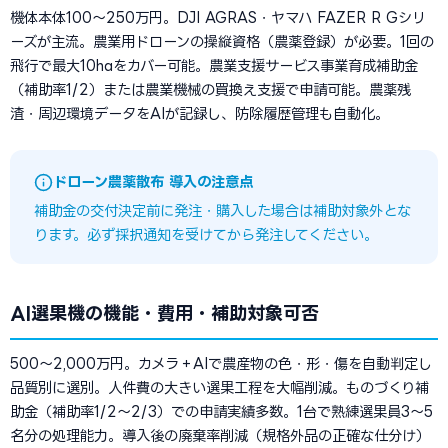
機体本体100〜250万円。DJI AGRAS・ヤマハ FAZER R Gシリ
ーズが主流。農業用ドローンの操縦資格（農薬登録）が必要。1回の
飛行で最大10haをカバー可能。農業支援サービス事業育成補助金
（補助率1/2）または農業機械の買換え支援で申請可能。農薬残
渣・周辺環境データをAIが記録し、防除履歴管理も自動化。
ドローン農薬散布 導入の注意点
補助金の交付決定前に発注・購入した場合は補助対象外とな
ります。必ず採択通知を受けてから発注してください。
AI選果機の機能・費用・補助対象可否
500〜2,000万円。カメラ＋AIで農産物の色・形・傷を自動判定し
品質別に選別。人件費の大きい選果工程を大幅削減。ものづくり補
助金（補助率1/2〜2/3）での申請実績多数。1台で熟練選果員3〜5
名分の処理能力。導入後の廃棄率削減（規格外品の正確な仕分け）