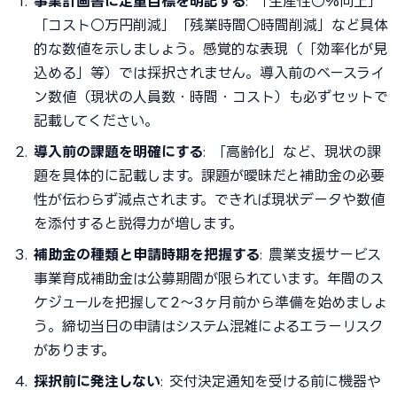
事業計画書に定量目標を明記する
: 「生産性○%向上」
「コスト○万円削減」「残業時間○時間削減」など具体
的な数値を示しましょう。感覚的な表現（「効率化が見
込める」等）では採択されません。導入前のベースライ
ン数値（現状の人員数・時間・コスト）も必ずセットで
記載してください。
導入前の課題を明確にする
: 「高齢化」など、現状の課
題を具体的に記載します。課題が曖昧だと補助金の必要
性が伝わらず減点されます。できれば現状データや数値
を添付すると説得力が増します。
補助金の種類と申請時期を把握する
: 農業支援サービス
事業育成補助金は公募期間が限られています。年間のス
ケジュールを把握して2〜3ヶ月前から準備を始めましょ
う。締切当日の申請はシステム混雑によるエラーリスク
があります。
採択前に発注しない
: 交付決定通知を受ける前に機器や