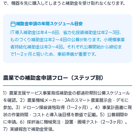
で、機器を先に購入してしまうと補助金を受け取れなくなります。
補助金申請の年間スケジュール目安
IT導入補助金は年4〜6回、省力化投資補助金は年2〜3回、
ものづくり補助金は年2〜4回の公募があります。小規模事業
者持続化補助金は年3〜4回。それぞれ公募開始から締切ま
で1〜2ヶ月と短いため、事前準備が重要です。
農業での補助金申請フロー（ステップ別）
1）農業支援サービス事業育成補助金の都道府県別公募スケジュール
を確認。2）農業機械メーカー・JAのスマート農業展示会・デモに
参加。3）ドローン操縦資格取得（1〜2ヶ月）。4）事業計画書に現
状の作業時間・コストと導入後目標を数値で記載。5）公募期間中
に申請。6）採択後に機械発注・設置・圃場テスト（2〜3ヶ月）。
7）実績報告で補助金受領。