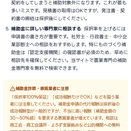
契約をしてしまうと補助対象外になります。これが最も
多いミスです。見積書の取得はOKですが、発注書・契
約書の締結は採択後にしてください。
補助金に詳しい専門家に相談する
: 採択率を上げるには
申請書の書き方が重要です。社労士・行政書士・中小企
業診断士への相談をおすすめします。特にものづくり補
助金は「認定支援機関」の確認書が必須のため、早めに
相談先を確保してください。当サイトで農業専門の補助
金専門家を無料で検索できます。
補助金詐欺・悪質業者に注意
「採択率100%保証」「成功報酬だけでOK」などを謳う業
者には注意してください。補助金申請の代行報酬は採択後の
成功報酬型が一般的ですが、不当に高い報酬（補助金額の
30〜50%超）を要求する悪質業者が増えています。相談は
商工会・商工会議所・よろず支援拠点など公的機関への無料