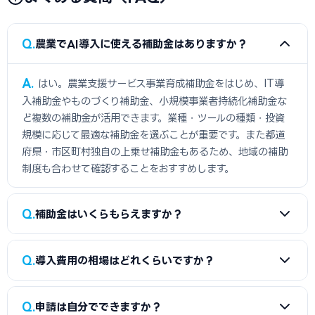
Q
農業でAI導入に使える補助金はありますか？
A
はい。農業支援サービス事業育成補助金をはじめ、IT導
入補助金やものづくり補助金、小規模事業者持続化補助金な
ど複数の補助金が活用できます。業種・ツールの種類・投資
規模に応じて最適な補助金を選ぶことが重要です。また都道
府県・市区町村独自の上乗せ補助金もあるため、地域の補助
制度も合わせて確認することをおすすめします。
Q
補助金はいくらもらえますか？
A
農業のAI導入の場合、農業支援サービス事業育成補助金
Q
導入費用の相場はどれくらいですか？
で最大500万円が上限です。補助率は1/2です。複数の補助金
を組み合わせることでより多くをカバーできる場合もありま
A
農業のAI・IT導入費用は100〜1,500万円が一般的です。
す。ただし補助金は「後払い」が基本のため、導入時点では
Q
申請は自分でできますか？