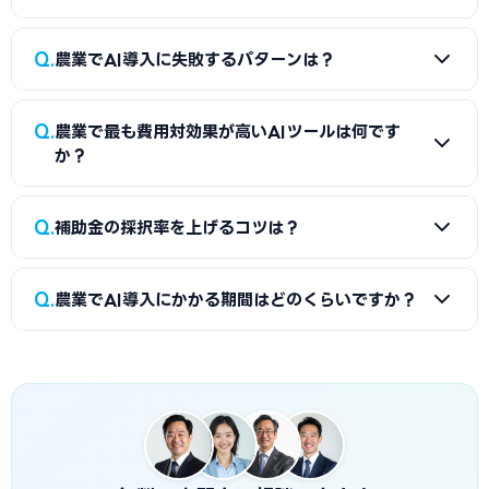
導入するツールの種類や規模・業者によって大きく異なりま
自己資金または融資での立替が必要です。
す。まずは複数ベンダーに相見積もりを依頼してください。費
A
自分でも申請可能ですが、採択率を上げるために社労士や
用の内訳（ソフトウェア・ハードウェア・導入支援・保守費
Q
農業でAI導入に失敗するパターンは？
行政書士、中小企業診断士に依頼するケースが多いです。特に
用）を明確にした見積書を取得することが補助金申請におい
ものづくり補助金は認定支援機関（中小企業診断士・税理士
ても重要です。
A
主な失敗パターンとして「採択前に機器を発注してしま
等）の確認書が必須で、IT導入補助金はITベンダーと共同申
Q
農業で最も費用対効果が高いAIツールは何です
う」「補助対象外の機種・経費を申請する」「事業計画書の
請が基本です。当サイトで専門家を無料で検索できます。商工
か？
数値目標が曖昧で採択されない」「gBizIDの取得が遅れて申
会・商工会議所のサポートは無料のため、まず公的機関に相
請できない」「補助事業実施期間内に検収・支払いが完了で
談することをおすすめします。
A
農業では「ドローン農薬散布」が投資回収が速い傾向にあ
Q
きない」などがあります。本記事のチェックリストと「よくあ
補助金の採択率を上げるコツは？
ります。初期費用が比較的低く、即効性のある業務削減効果
る失敗」セクションを参考にしてください。
が期待できます。ただし費用対効果は現場の業務量・人員規
A
採択率を上げるには、（1）事業計画書に具体的な数値目
模・運用体制によって大きく変わるため、ROIシミュレーシ
Q
農業でAI導入にかかる期間はどのくらいですか？
標（削減時間・削減コスト・生産性向上率等）を記載する、
ョンセクションを参考にしつつ、自社の状況に合わせて判断
（2）現状の課題と導入後の改善効果を定量的に示す、（3）
してください。
A
補助金申請から機器導入・運用開始まで一般的に6〜12ヶ
専門家（認定支援機関・行政書士等）に相談する、（4）公
月かかります。主なステップとして、gBizIDの取得（2〜3週
募が始まってから動くのではなく2〜3ヶ月前から準備を始め
間）、申請書作成（2〜4週間）、審査期間（1〜3ヶ月）、採
る、の4点が特に重要です。特に書類の不備・不足は書面審査
択後の機器発注・設置（1〜3ヶ月）、実績報告・入金（1〜2
で即減点されるため、提出前の最終チェックを怠らないこと
ヶ月）があります。導入後に運用が定着して効果が出るまでに
が大切です。