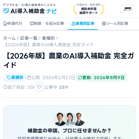
デジタル化・AI導入補助金のことなら
全国対応・無料相談
ナビ
補助金申請
AI
導入補助金
メニュー
徹底サポート
申請代行
制度・仕組み記事
業種別記事
ツール別記事
ホーム
記事一覧
業種別
【2026年版】農業のAI導入補助金 完全ガイド
【2026年版】農業のAI導入補助金 完全ガ
イド
業種別
公開: 2026年2月27日
更新: 2026年8月9日
読了目安: 3分
公募中
23
件
補助金の申請、プロに任せませんか？
採択実績豊富な社労士・行政書士が無料で診断します