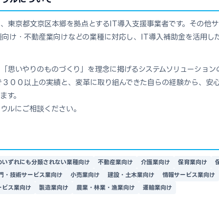
、東京都文京区本郷を拠点とするIT導入支援事業者です。その他
向け・不動産業向けなどの業種に対応し、IT導入補助金を活用した
、「思いやりのものづくり」を理念に掲げるシステムソリューション
で３００以上の実績と、変革に取り組んできた自らの経験から、安
ます。
ソウルにご相談ください。
のいずれにも分類されない業種向け
不動産業向け
介護業向け
保育業向け
門・技術サービス業向け
小売業向け
建設・土木業向け
情報サービス業向け
ービス業向け
製造業向け
農業・林業・漁業向け
運輸業向け