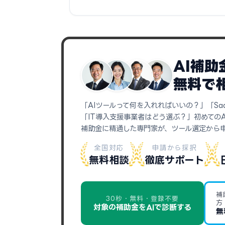
AI補
無料で
「AIツールって何を入れればいいの？」「Sa
「IT導入支援事業者はどう選ぶ？」初めての
補助金に精通した専門家が、ツール選定から
全国対応
申請から採択
無料相談
徹底サポート
補
30秒・無料・登録不要
方
対象の補助金をAIで診断する
無