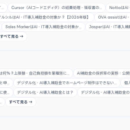
..
Cursor（AIコードエディタ）の経費処理・領収書の...
Nottaは
イルシルはAI・IT導入補助金の対象か？【2026年版】
GVA assistは
Sales MarkerはAI・IT導入補助金の対象か...
JasperはAI・IT導
すべて見る →
は何%？上限額・自己負担額を業種別に...
AI補助金の採択率の実態：公開
...
デジタル化・AI導入補助金でホームページ制作はできない...
個
...
デジタル化・AI導入補助金とは？
デジタル化・AI導入補助金の
.
すべて見る →