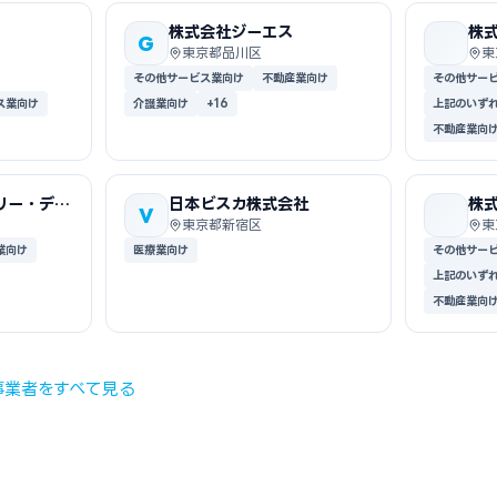
株式会社ジーエス
株
G
ｋ
東京都品川区
東
その他サービス業向け
不動産業向け
その他サー
ス業向け
介護業向け
+16
上記のいず
不動産業向
リー・デザ
日本ビスカ株式会社
株
V
ｕ
東京都新宿区
東
業向け
医療業向け
その他サー
上記のいず
不動産業向
事業者をすべて見る