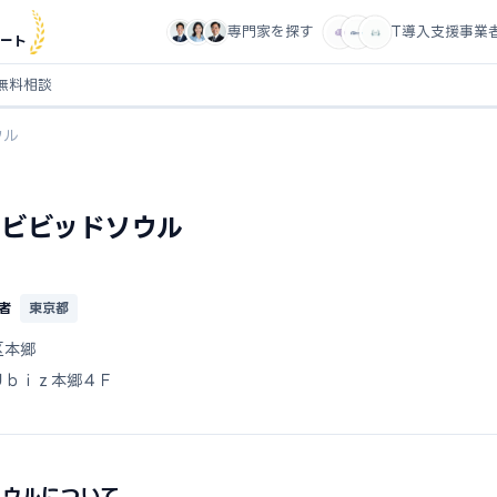
専門家を探す
IT導入支援事業
ート
無料相談
ウル
ビビッドソウル
者
東京都
区本郷
Ｕｂｉｚ本郷４Ｆ
ソウルについて