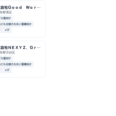
式会社Ｇｏｏｄ Ｗｏｒ
 Ｊａｐａｎ
京都港区
ビス業向け
れにも分類されない業種向け
け
+17
式会社ＮＥＸＹＺ．Ｇｒｏ
ｐ
京都渋谷区
ビス業向け
れにも分類されない業種向け
け
+17