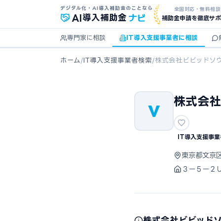
デジタル化・AI導入補助金のことなら
全国対応・無料相談
ナビ
AI
導入補助金
補助金申請を徹底サポ
専門家に相談
IT導入支援事業者に相談
ホーム
/
IT導入支援事業者検索
/
株式会社ビビッドソ
株式会社
V
IT導入支援事業
東京都文京
３ー５ー２
株式会社ビビッド