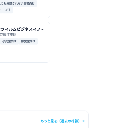
れにも分類されない業種向け
け
+17
士フイルムビジネスイノベ
ションジャパン株式会社
京都江東区
小売業向け
飲食業向け
もっと見る（過去の相談）→