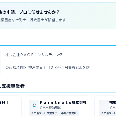
金の申請、プロに任せませんか？
実績豊富な社労士・行政書士が診断します
株式会社ＲＡＣＥコンサルティング
東京都渋谷区 神宮前６丁目２３番４号桑野ビル２階
入支援事業者
ＳＨＩ
Ｐａｉｎｔｎｏｔｅ株式会社
株
C
東京都品川区
東
その他サービス業向け
不動産業向け
その他サー