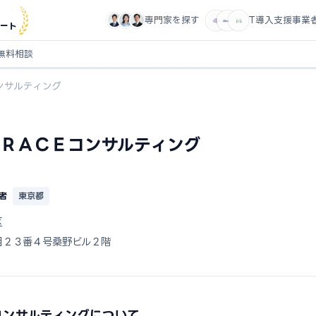
専門家を探す
IT導入支援事業
ート
無料相談
ンサルティング
ＲＡＣＥコンサルティング
者
東京都
区
目２３番４号桑野ビル２階
コンサルティングについて