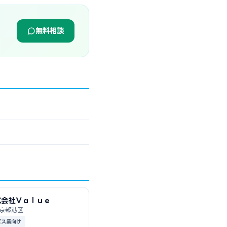
無料相談
式会社Ｖａｌｕｅ
京都港区
ビス業向け