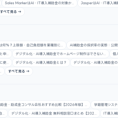
Sales MarkerはAI・IT導入補助金の対象か...
JasperはAI・IT導
すべて見る →
は何%？上限額・自己負担額を業種別に...
AI補助金の採択率の実態：公開
...
デジタル化・AI導入補助金でホームページ制作はできない...
個
...
デジタル化・AI導入補助金とは？
デジタル化・AI導入補助金の
.
すべて見る →
補助金・助成金コンサル会社おすすめ比較【2026年版】...
学籍管理システ
..
デジタル化・AI導入補助金 無料相談窓口まとめ【202...
IT導入補