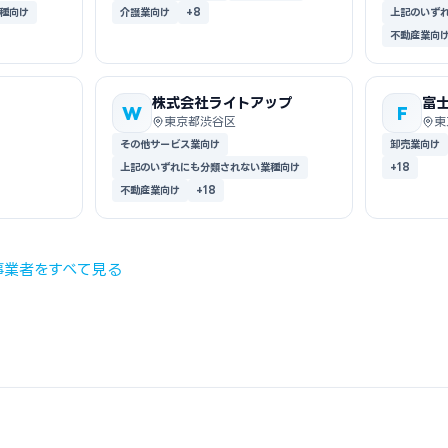
種向け
介護業向け
+8
上記のいず
不動産業向
株式会社ライトアップ
富
W
F
ー
東京都渋谷区
東
その他サービス業向け
卸売業向け
上記のいずれにも分類されない業種向け
+18
不動産業向け
+18
事業者をすべて見る