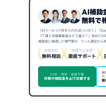
AI補
無料で
「AIツールって何を入れればいいの？」「Sa
「IT導入支援事業者はどう選ぶ？」初めての
補助金に精通した専門家が、ツール選定から
全国対応
申請から採択
無料相談
徹底サポート
補
30秒・無料・登録不要
方
対象の補助金をAIで診断する
無