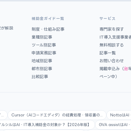
補助金ガイド一覧
サービス
家が解説
制度・仕組み記事
専門家を探す
業種別記事
IT導入支援事業
ツール別記事
無料相談する
申請実務記事
記事一覧
地域別記事
お問い合わせ
都市別記事
掲載申込み（
比較記事
ペーン中）
..
Cursor（AIコードエディタ）の経費処理・領収書の...
Nottaは
イルシルはAI・IT導入補助金の対象か？【2026年版】
GVA assistは