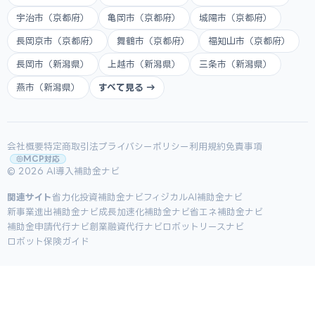
宇治市（京都府）
亀岡市（京都府）
城陽市（京都府）
長岡京市（京都府）
舞鶴市（京都府）
福知山市（京都府）
長岡市（新潟県）
上越市（新潟県）
三条市（新潟県）
燕市（新潟県）
すべて見る →
会社概要
特定商取引法
プライバシーポリシー
利用規約
免責事項
MCP対応
© 2026 AI導入補助金ナビ
関連サイト
省力化投資補助金ナビ
フィジカルAI補助金ナビ
新事業進出補助金ナビ
成長加速化補助金ナビ
省エネ補助金ナビ
補助金申請代行ナビ
創業融資代行ナビ
ロボットリースナビ
ロボット保険ガイド