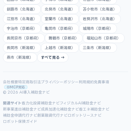
釧路市（北海道）
北見市（北海道）
苫小牧市（北海道）
江別市（北海道）
室蘭市（北海道）
岩見沢市（北海道）
宇治市（京都府）
亀岡市（京都府）
城陽市（京都府）
長岡京市（京都府）
舞鶴市（京都府）
福知山市（京都府）
長岡市（新潟県）
上越市（新潟県）
三条市（新潟県）
燕市（新潟県）
すべて見る →
会社概要
特定商取引法
プライバシーポリシー
利用規約
免責事項
MCP対応
© 2026 AI導入補助金ナビ
関連サイト
省力化投資補助金ナビ
フィジカルAI補助金ナビ
新事業進出補助金ナビ
成長加速化補助金ナビ
省エネ補助金ナビ
補助金申請代行ナビ
創業融資代行ナビ
ロボットリースナビ
ロボット保険ガイド