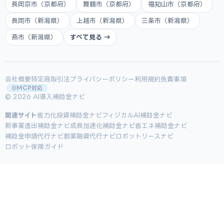
長岡京市（京都府）
舞鶴市（京都府）
福知山市（京都府）
長岡市（新潟県）
上越市（新潟県）
三条市（新潟県）
燕市（新潟県）
すべて見る →
会社概要
特定商取引法
プライバシーポリシー
利用規約
免責事項
MCP対応
© 2026 AI導入補助金ナビ
関連サイト
省力化投資補助金ナビ
フィジカルAI補助金ナビ
新事業進出補助金ナビ
成長加速化補助金ナビ
省エネ補助金ナビ
補助金申請代行ナビ
創業融資代行ナビ
ロボットリースナビ
ロボット保険ガイド