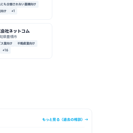
れにも分類されない業種向け
業向け
+1
式会社ネットコム
知県豊橋市
ビス業向け
不動産業向け
+16
もっと見る（過去の相談）→