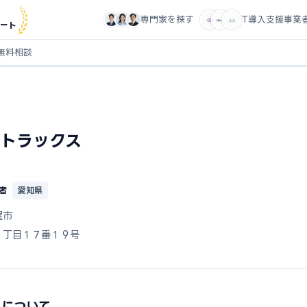
専門家を探す
IT導入支援事業
ート
無料相談
トラックス
者
愛知県
屋市
１丁目１７番１９号
スについて