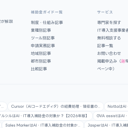
補助金ガイド一覧
サービス
家が解説
制度・仕組み記事
専門家を探す
業種別記事
IT導入支援事業
ツール別記事
無料相談する
申請実務記事
記事一覧
地域別記事
お問い合わせ
都市別記事
掲載申込み（
比較記事
ペーン中）
..
Cursor（AIコードエディタ）の経費処理・領収書の...
Nottaは
イルシルはAI・IT導入補助金の対象か？【2026年版】
GVA assistは
Sales MarkerはAI・IT導入補助金の対象か...
JasperはAI・IT導