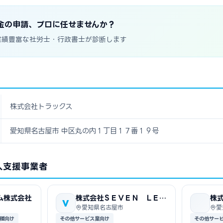
金の申請、プロに任せませんか？
実績豊富な社労士・行政書士が診断します
株式会社トラックス
愛知県名古屋市 中区丸の内１丁目１７番１９号
入支援事業者
ム株式会社
株式会社ＳＥＶＥＮ ＬＥＡ
株
V
Ｆ ＣＬＯＶＥＲ
愛知県名古屋市
愛
種向け
その他サービス業向け
その他サー