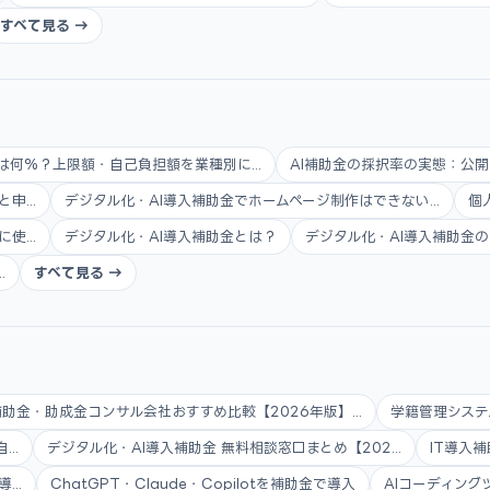
すべて見る →
は何%？上限額・自己負担額を業種別に...
AI補助金の採択率の実態：公開
...
デジタル化・AI導入補助金でホームページ制作はできない...
個
...
デジタル化・AI導入補助金とは？
デジタル化・AI導入補助金の
.
すべて見る →
補助金・助成金コンサル会社おすすめ比較【2026年版】...
学籍管理システ
..
デジタル化・AI導入補助金 無料相談窓口まとめ【202...
IT導入補
..
ChatGPT・Claude・Copilotを補助金で導入
AIコーディング