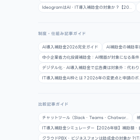
IdeogramはAI・IT導入補助金の対象か？【20...
制度・仕組み記事ガイド
AI導入補助金2026完全ガイド
AI補助金の補助率
中小企業省力化投資補助金：AI機器が対象になる条件と申
デジタル化・AI導入補助金で広告費は対象外：代わりに使
IT導入補助金AI枠とは？2026年の変更点と申請のポ..
比較記事ガイド
チャットツール（Slack・Teams・Chatwor...
IT導入補助金シミュレーター【2026年版】補助額・自.
クラウドPBX・ビジネスフォンは助成金の対象か？IT導.