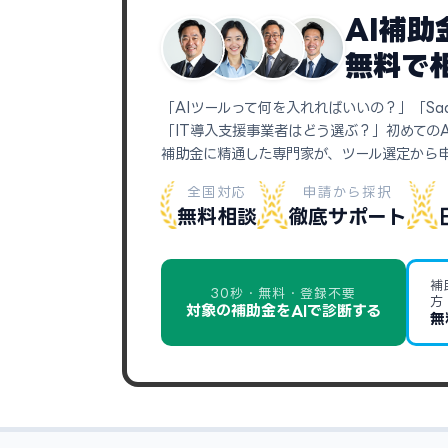
AI補
無料で
「AIツールって何を入れればいいの？」「Sa
「IT導入支援事業者はどう選ぶ？」初めての
補助金に精通した専門家が、ツール選定から
全国対応
申請から採択
無料相談
徹底サポート
補
30秒・無料・登録不要
方
対象の補助金をAIで診断する
無