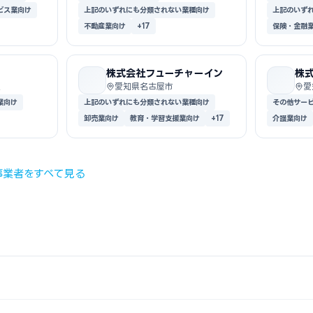
ビス業向け
上記のいずれにも分類されない業種向け
上記のいず
不動産業向け
+17
保険・金融
株式会社フューチャーイン
株
区
愛知県名古屋市
愛
業向け
上記のいずれにも分類されない業種向け
その他サー
卸売業向け
教育・学習支援業向け
+17
介護業向け
事業者をすべて見る