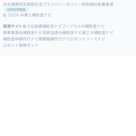
会社概要
特定商取引法
プライバシーポリシー
利用規約
免責事項
MCP対応
© 2026 AI導入補助金ナビ
関連サイト
省力化投資補助金ナビ
フィジカルAI補助金ナビ
新事業進出補助金ナビ
成長加速化補助金ナビ
省エネ補助金ナビ
補助金申請代行ナビ
創業融資代行ナビ
ロボットリースナビ
ロボット保険ガイド