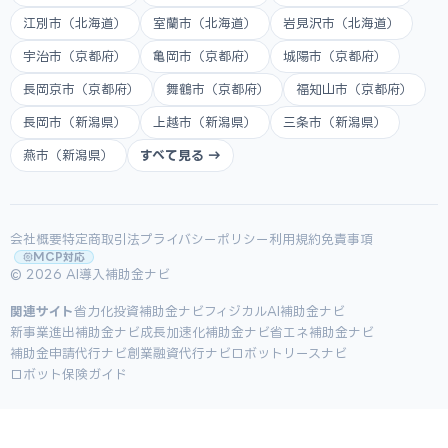
江別市（北海道）
室蘭市（北海道）
岩見沢市（北海道）
宇治市（京都府）
亀岡市（京都府）
城陽市（京都府）
長岡京市（京都府）
舞鶴市（京都府）
福知山市（京都府）
長岡市（新潟県）
上越市（新潟県）
三条市（新潟県）
燕市（新潟県）
すべて見る →
会社概要
特定商取引法
プライバシーポリシー
利用規約
免責事項
MCP対応
© 2026 AI導入補助金ナビ
関連サイト
省力化投資補助金ナビ
フィジカルAI補助金ナビ
新事業進出補助金ナビ
成長加速化補助金ナビ
省エネ補助金ナビ
補助金申請代行ナビ
創業融資代行ナビ
ロボットリースナビ
ロボット保険ガイド