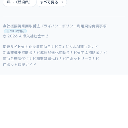
燕市（新潟県）
すべて見る →
会社概要
特定商取引法
プライバシーポリシー
利用規約
免責事項
MCP対応
© 2026 AI導入補助金ナビ
関連サイト
省力化投資補助金ナビ
フィジカルAI補助金ナビ
新事業進出補助金ナビ
成長加速化補助金ナビ
省エネ補助金ナビ
補助金申請代行ナビ
創業融資代行ナビ
ロボットリースナビ
ロボット保険ガイド