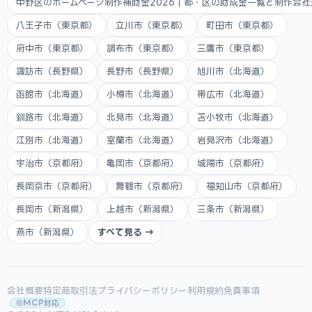
中野区のホームページ制作補助金2026｜都・区の助成金一覧と制作会
八王子市（東京都）
立川市（東京都）
町田市（東京都）
府中市（東京都）
調布市（東京都）
三鷹市（東京都）
諏訪市（長野県）
長野市（長野県）
旭川市（北海道）
函館市（北海道）
小樽市（北海道）
帯広市（北海道）
釧路市（北海道）
北見市（北海道）
苫小牧市（北海道）
江別市（北海道）
室蘭市（北海道）
岩見沢市（北海道）
宇治市（京都府）
亀岡市（京都府）
城陽市（京都府）
長岡京市（京都府）
舞鶴市（京都府）
福知山市（京都府）
長岡市（新潟県）
上越市（新潟県）
三条市（新潟県）
燕市（新潟県）
すべて見る →
会社概要
特定商取引法
プライバシーポリシー
利用規約
免責事項
MCP対応