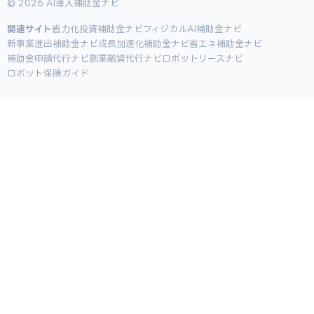
© 2026 AI導入補助金ナビ
関連サイト
省力化投資補助金ナビ
フィジカルAI補助金ナビ
新事業進出補助金ナビ
成長加速化補助金ナビ
省エネ補助金ナビ
補助金申請代行ナビ
創業融資代行ナビ
ロボットリースナビ
ロボット保険ガイド