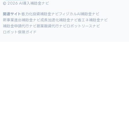
© 2026 AI導入補助金ナビ
関連サイト
省力化投資補助金ナビ
フィジカルAI補助金ナビ
新事業進出補助金ナビ
成長加速化補助金ナビ
省エネ補助金ナビ
補助金申請代行ナビ
創業融資代行ナビ
ロボットリースナビ
ロボット保険ガイド