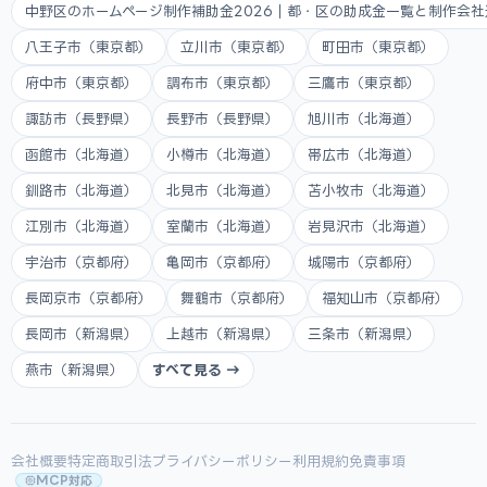
中野区のホームページ制作補助金2026｜都・区の助成金一覧と制作会
八王子市（東京都）
立川市（東京都）
町田市（東京都）
府中市（東京都）
調布市（東京都）
三鷹市（東京都）
諏訪市（長野県）
長野市（長野県）
旭川市（北海道）
函館市（北海道）
小樽市（北海道）
帯広市（北海道）
釧路市（北海道）
北見市（北海道）
苫小牧市（北海道）
江別市（北海道）
室蘭市（北海道）
岩見沢市（北海道）
宇治市（京都府）
亀岡市（京都府）
城陽市（京都府）
長岡京市（京都府）
舞鶴市（京都府）
福知山市（京都府）
長岡市（新潟県）
上越市（新潟県）
三条市（新潟県）
燕市（新潟県）
すべて見る →
会社概要
特定商取引法
プライバシーポリシー
利用規約
免責事項
MCP対応