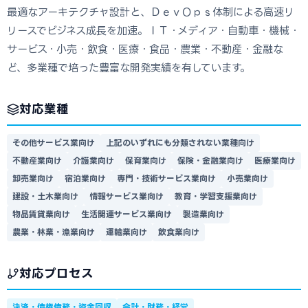
最適なアーキテクチャ設計と、ＤｅｖＯｐｓ体制による高速リ
リースでビジネス成長を加速。ＩＴ・メディア・自動車・機械・
サービス・小売・飲食・医療・食品・農業・不動産・金融な
ど、多業種で培った豊富な開発実績を有しています。
対応業種
その他サービス業向け
上記のいずれにも分類されない業種向け
不動産業向け
介護業向け
保育業向け
保険・金融業向け
医療業向け
卸売業向け
宿泊業向け
専門・技術サービス業向け
小売業向け
建設・土木業向け
情報サービス業向け
教育・学習支援業向け
物品賃貸業向け
生活関連サービス業向け
製造業向け
農業・林業・漁業向け
運輸業向け
飲食業向け
対応プロセス
決済・債権債務・資金回収
会計・財務・経営