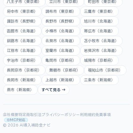
八王子市（東京都）
立川市（東京都）
町田市（東京都）
府中市（東京都）
調布市（東京都）
三鷹市（東京都）
諏訪市（長野県）
長野市（長野県）
旭川市（北海道）
函館市（北海道）
小樽市（北海道）
帯広市（北海道）
釧路市（北海道）
北見市（北海道）
苫小牧市（北海道）
江別市（北海道）
室蘭市（北海道）
岩見沢市（北海道）
宇治市（京都府）
亀岡市（京都府）
城陽市（京都府）
長岡京市（京都府）
舞鶴市（京都府）
福知山市（京都府）
長岡市（新潟県）
上越市（新潟県）
三条市（新潟県）
燕市（新潟県）
すべて見る →
会社概要
特定商取引法
プライバシーポリシー
利用規約
免責事項
MCP対応
© 2026 AI導入補助金ナビ