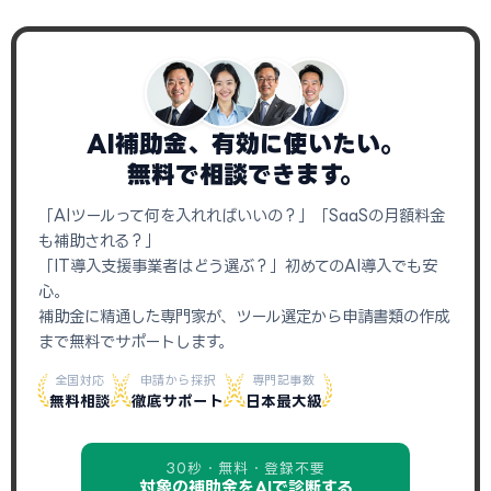
AI補助金、有効に使いたい。
無料で相談できます。
「AIツールって何を入れればいいの？」「SaaSの月額料金
も補助される？」
「IT導入支援事業者はどう選ぶ？」初めてのAI導入でも安
心。
補助金に精通した専門家が、ツール選定から申請書類の作成
まで無料でサポートします。
全国対応
申請から採択
専門記事数
無料相談
徹底サポート
日本最大級
30秒・無料・登録不要
対象の補助金をAIで診断する