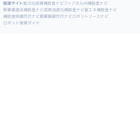
関連サイト
省力化投資補助金ナビ
フィジカルAI補助金ナビ
新事業進出補助金ナビ
成長加速化補助金ナビ
省エネ補助金ナビ
補助金申請代行ナビ
創業融資代行ナビ
ロボットリースナビ
ロボット保険ガイド