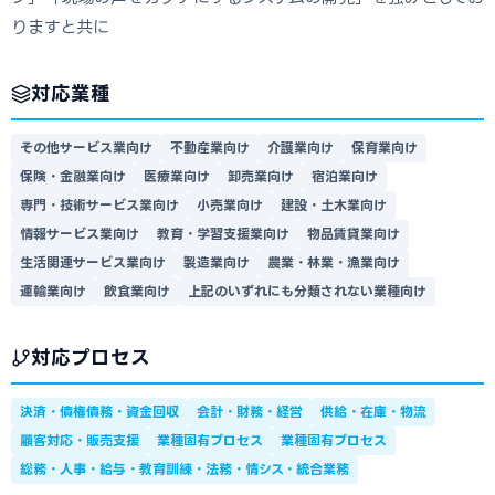
りますと共に
対応業種
その他サービス業向け
不動産業向け
介護業向け
保育業向け
保険・金融業向け
医療業向け
卸売業向け
宿泊業向け
専門・技術サービス業向け
小売業向け
建設・土木業向け
情報サービス業向け
教育・学習支援業向け
物品賃貸業向け
生活関連サービス業向け
製造業向け
農業・林業・漁業向け
運輸業向け
飲食業向け
上記のいずれにも分類されない業種向け
対応プロセス
決済・債権債務・資金回収
会計・財務・経営
供給・在庫・物流
顧客対応・販売支援
業種固有プロセス
業種固有プロセス
総務・人事・給与・教育訓練・法務・情シス・統合業務