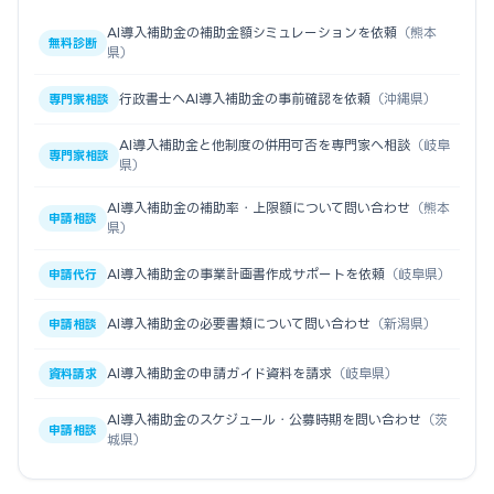
AI導入補助金の補助金額シミュレーションを依頼
（熊本
無料診断
県）
行政書士へAI導入補助金の事前確認を依頼
（沖縄県）
専門家相談
AI導入補助金と他制度の併用可否を専門家へ相談
（岐阜
専門家相談
県）
AI導入補助金の補助率・上限額について問い合わせ
（熊本
申請相談
県）
AI導入補助金の事業計画書作成サポートを依頼
（岐阜県）
申請代行
AI導入補助金の必要書類について問い合わせ
（新潟県）
申請相談
AI導入補助金の申請ガイド資料を請求
（岐阜県）
資料請求
AI導入補助金のスケジュール・公募時期を問い合わせ
（茨
申請相談
城県）