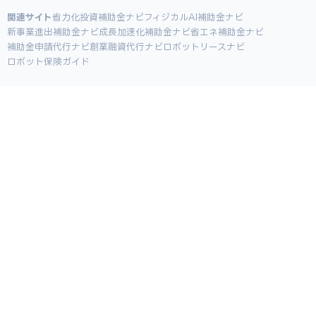
関連サイト
省力化投資補助金ナビ
フィジカルAI補助金ナビ
新事業進出補助金ナビ
成長加速化補助金ナビ
省エネ補助金ナビ
補助金申請代行ナビ
創業融資代行ナビ
ロボットリースナビ
ロボット保険ガイド