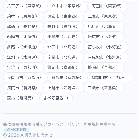
八王子市（東京都）
立川市（東京都）
町田市（東京都）
府中市（東京都）
調布市（東京都）
三鷹市（東京都）
諏訪市（長野県）
長野市（長野県）
旭川市（北海道）
函館市（北海道）
小樽市（北海道）
帯広市（北海道）
釧路市（北海道）
北見市（北海道）
苫小牧市（北海道）
江別市（北海道）
室蘭市（北海道）
岩見沢市（北海道）
宇治市（京都府）
亀岡市（京都府）
城陽市（京都府）
長岡京市（京都府）
舞鶴市（京都府）
福知山市（京都府）
長岡市（新潟県）
上越市（新潟県）
三条市（新潟県）
燕市（新潟県）
すべて見る →
会社概要
特定商取引法
プライバシーポリシー
利用規約
免責事項
MCP対応
© 2026 AI導入補助金ナビ