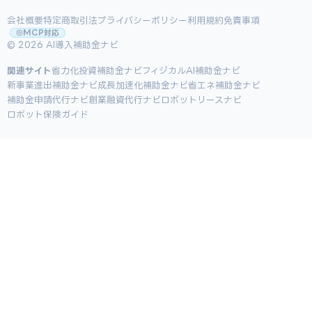
会社概要
特定商取引法
プライバシーポリシー
利用規約
免責事項
MCP対応
© 2026 AI導入補助金ナビ
関連サイト
省力化投資補助金ナビ
フィジカルAI補助金ナビ
新事業進出補助金ナビ
成長加速化補助金ナビ
省エネ補助金ナビ
補助金申請代行ナビ
創業融資代行ナビ
ロボットリースナビ
ロボット保険ガイド