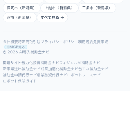
長岡市（新潟県）
上越市（新潟県）
三条市（新潟県）
燕市（新潟県）
すべて見る →
会社概要
特定商取引法
プライバシーポリシー
利用規約
免責事項
MCP対応
© 2026 AI導入補助金ナビ
関連サイト
省力化投資補助金ナビ
フィジカルAI補助金ナビ
新事業進出補助金ナビ
成長加速化補助金ナビ
省エネ補助金ナビ
補助金申請代行ナビ
創業融資代行ナビ
ロボットリースナビ
ロボット保険ガイド