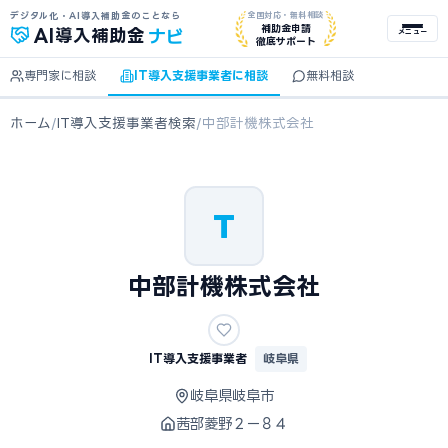
デジタル化・AI導入補助金のことなら
全国対応・無料相談
ナビ
補助金申請
AI
導入補助金
メニュー
徹底サポート
専門家に相談
IT導入支援事業者に相談
無料相談
ホーム
/
IT導入支援事業者検索
/
中部計機株式会社
T
中部計機株式会社
IT導入支援事業者
岐阜県
岐阜県岐阜市
茜部菱野２ー８４