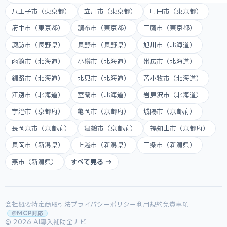
八王子市（東京都）
立川市（東京都）
町田市（東京都）
府中市（東京都）
調布市（東京都）
三鷹市（東京都）
諏訪市（長野県）
長野市（長野県）
旭川市（北海道）
函館市（北海道）
小樽市（北海道）
帯広市（北海道）
釧路市（北海道）
北見市（北海道）
苫小牧市（北海道）
江別市（北海道）
室蘭市（北海道）
岩見沢市（北海道）
宇治市（京都府）
亀岡市（京都府）
城陽市（京都府）
長岡京市（京都府）
舞鶴市（京都府）
福知山市（京都府）
長岡市（新潟県）
上越市（新潟県）
三条市（新潟県）
燕市（新潟県）
すべて見る →
会社概要
特定商取引法
プライバシーポリシー
利用規約
免責事項
MCP対応
© 2026 AI導入補助金ナビ