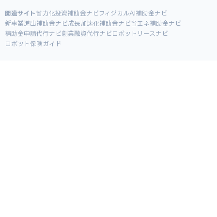
関連サイト
省力化投資補助金ナビ
フィジカルAI補助金ナビ
新事業進出補助金ナビ
成長加速化補助金ナビ
省エネ補助金ナビ
補助金申請代行ナビ
創業融資代行ナビ
ロボットリースナビ
ロボット保険ガイド