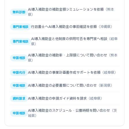
AI導入補助金の補助金額シミュレーションを依頼
（熊本
無料診断
県）
行政書士へAI導入補助金の事前確認を依頼
（沖縄県）
専門家相談
AI導入補助金と他制度の併用可否を専門家へ相談
（岐阜
専門家相談
県）
AI導入補助金の補助率・上限額について問い合わせ
（熊本
申請相談
県）
AI導入補助金の事業計画書作成サポートを依頼
（岐阜県）
申請代行
AI導入補助金の必要書類について問い合わせ
（新潟県）
申請相談
AI導入補助金の申請ガイド資料を請求
（岐阜県）
資料請求
AI導入補助金のスケジュール・公募時期を問い合わせ
（茨
申請相談
城県）