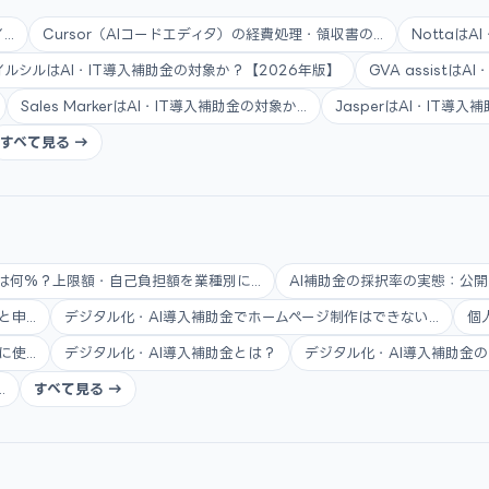
..
Cursor（AIコードエディタ）の経費処理・領収書の...
Nottaは
イルシルはAI・IT導入補助金の対象か？【2026年版】
GVA assistは
Sales MarkerはAI・IT導入補助金の対象か...
JasperはAI・IT導
すべて見る →
は何%？上限額・自己負担額を業種別に...
AI補助金の採択率の実態：公開
...
デジタル化・AI導入補助金でホームページ制作はできない...
個
...
デジタル化・AI導入補助金とは？
デジタル化・AI導入補助金の
.
すべて見る →