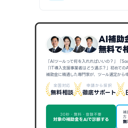
AI補
無料で
「AIツールって何を入れればいいの？」「Sa
「IT導入支援事業者はどう選ぶ？」初めての
補助金に精通した専門家が、ツール選定から
全国対応
申請から採択
無料相談
徹底サポート
補
30秒・無料・登録不要
方
対象の補助金をAIで診断する
無