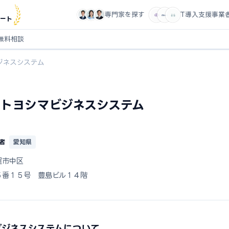
専門家を探す
IT導入支援事業
ート
無料相談
ジネスシステム
トヨシマビジネスシステム
者
愛知県
屋市中区
５番１５号 豊島ビル１４階
ビジネスシステムについて