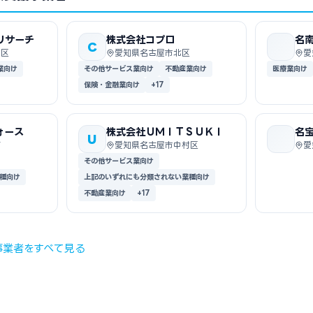
リサーチ
株式会社コプロ
名
C
村区
愛知県名古屋市北区
愛
業向け
その他サービス業向け
不動産業向け
医療業向け
保険・金融業向け
+17
ォース
株式会社ＵＭＩＴＳＵＫＩ
名
U
町
愛知県名古屋市中村区
愛
その他サービス業向け
種向け
上記のいずれにも分類されない業種向け
不動産業向け
+17
事業者をすべて見る