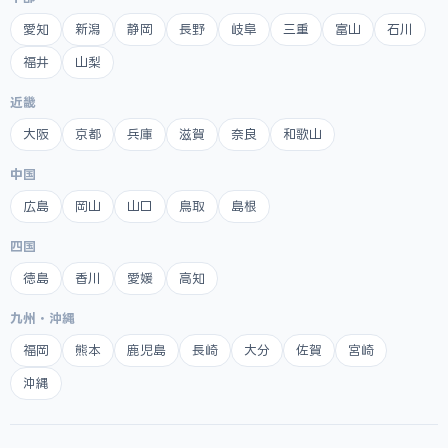
愛知
新潟
静岡
長野
岐阜
三重
富山
石川
福井
山梨
近畿
大阪
京都
兵庫
滋賀
奈良
和歌山
中国
広島
岡山
山口
鳥取
島根
四国
徳島
香川
愛媛
高知
九州・沖縄
福岡
熊本
鹿児島
長崎
大分
佐賀
宮崎
沖縄