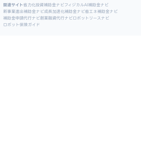
関連サイト
省力化投資補助金ナビ
フィジカルAI補助金ナビ
新事業進出補助金ナビ
成長加速化補助金ナビ
省エネ補助金ナビ
補助金申請代行ナビ
創業融資代行ナビ
ロボットリースナビ
ロボット保険ガイド