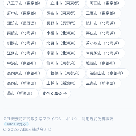
八王子市（東京都）
立川市（東京都）
町田市（東京都）
府中市（東京都）
調布市（東京都）
三鷹市（東京都）
諏訪市（長野県）
長野市（長野県）
旭川市（北海道）
函館市（北海道）
小樽市（北海道）
帯広市（北海道）
釧路市（北海道）
北見市（北海道）
苫小牧市（北海道）
江別市（北海道）
室蘭市（北海道）
岩見沢市（北海道）
宇治市（京都府）
亀岡市（京都府）
城陽市（京都府）
長岡京市（京都府）
舞鶴市（京都府）
福知山市（京都府）
長岡市（新潟県）
上越市（新潟県）
三条市（新潟県）
燕市（新潟県）
すべて見る →
会社概要
特定商取引法
プライバシーポリシー
利用規約
免責事項
MCP対応
© 2026 AI導入補助金ナビ