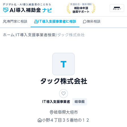
デジタル化・AI導入補助金のことなら
全国対応・無料相談
ナビ
補助金申請
AI
導入補助金
メニュー
徹底サポート
専門家に相談
IT導入支援事業者に相談
無料相談
ホーム
/
IT導入支援事業者検索
/
タック株式会社
T
タック株式会社
IT導入支援事業者
岐阜県
岐阜県大垣市
小野４丁目３５番地の１２