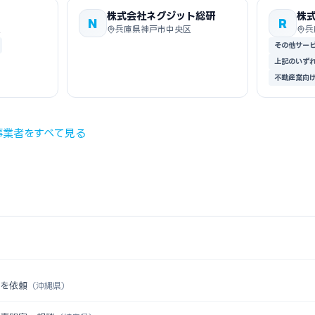
株式会社ネグジット総研
株
N
R
Ｐ
区
兵庫県神戸市中央区
兵
その他サー
上記のいず
不動産業向
事業者をすべて見る
認を依頼
（沖縄県）