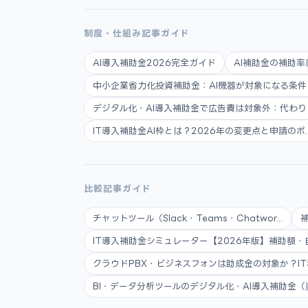
制度・仕組み記事ガイド
AI導入補助金2026完全ガイド
AI補助金の補助率
中小企業省力化投資補助金：AI機器が対象になる条件と申
デジタル化・AI導入補助金で広告費は対象外：代わりに使
IT導入補助金AI枠とは？2026年の変更点と申請のポ..
比較記事ガイド
チャットツール（Slack・Teams・Chatwor...
IT導入補助金シミュレーター【2026年版】補助額・自.
クラウドPBX・ビジネスフォンは助成金の対象か？IT導.
BI・データ分析ツールのデジタル化・AI導入補助金（旧.