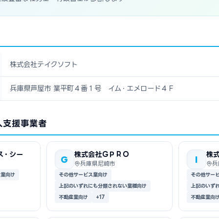
株式会社テイクソフト
兵庫県芦屋市 業平町４番１号 イム・エメロード４Ｆ
入支援事業者
ス・シー
株式会社ＧＰＲＯ
株
G
I
兵庫県尼崎市
兵
食業向け
その他サービス業向け
その他サー
上記のいずれにも分類されない業種向け
上記のいず
不動産業向け
+17
不動産業向