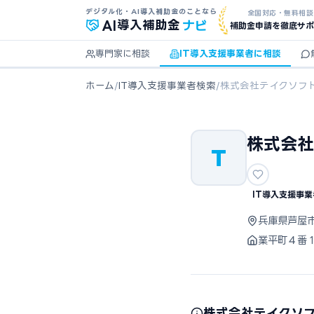
デジタル化・AI導入補助金のことなら
全国対応・無料相談
ナビ
AI
導入補助金
補助金申請を徹底サポ
専門家に相談
IT導入支援事業者に相談
ホーム
/
IT導入支援事業者検索
/
株式会社テイクソフ
株式会社
T
IT導入支援事業
兵庫県芦屋
業平町４番
株式会社テイクソ