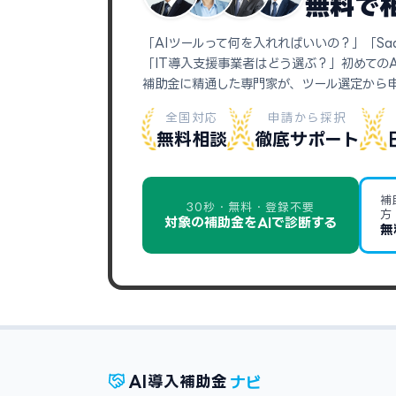
無料で
「AIツールって何を入れればいいの？」「Sa
「IT導入支援事業者はどう選ぶ？」初めての
補助金に精通した専門家が、ツール選定から
全国対応
申請から採択
無料相談
徹底サポート
補
30秒・無料・登録不要
方
対象の補助金をAIで診断する
無
ナビ
AI
導入補助金