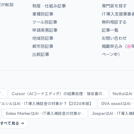
家が解説
制度・仕組み記事
専門家を探す
業種別記事
IT導入支援事業
ツール別記事
無料相談する
申請実務記事
記事一覧
地域別記事
お問い合わせ
都市別記事
掲載申込み（
比較記事
ペーン中）
..
Cursor（AIコードエディタ）の経費処理・領収書の...
Nottaは
イルシルはAI・IT導入補助金の対象か？【2026年版】
GVA assistは
Sales MarkerはAI・IT導入補助金の対象か...
JasperはAI・IT導
すべて見る →