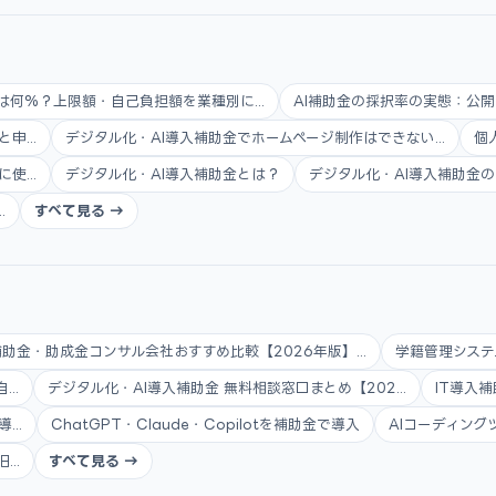
は何%？上限額・自己負担額を業種別に...
AI補助金の採択率の実態：公開
...
デジタル化・AI導入補助金でホームページ制作はできない...
個
...
デジタル化・AI導入補助金とは？
デジタル化・AI導入補助金の
.
すべて見る →
補助金・助成金コンサル会社おすすめ比較【2026年版】...
学籍管理システ
..
デジタル化・AI導入補助金 無料相談窓口まとめ【202...
IT導入補
..
ChatGPT・Claude・Copilotを補助金で導入
AIコーディング
..
すべて見る →