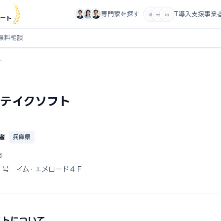
専門家を探す
IT導入支援事業
ート
無料相談
ト
テイクソフト
者
兵庫県
市
１号 イム・エメロード４Ｆ
フトについて