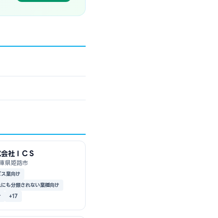
式会社ＩＣＳ
庫県姫路市
ビス業向け
れにも分類されない業種向け
け
+17