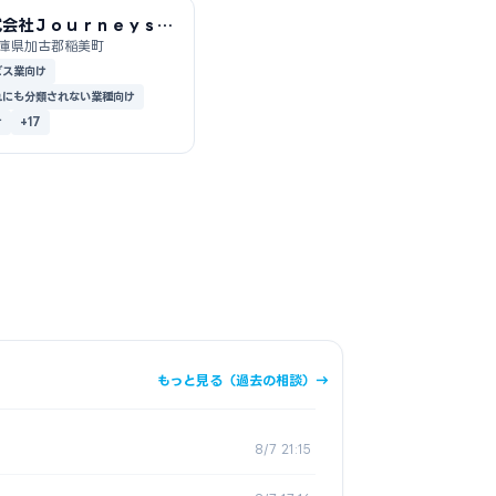
式会社Ｊｏｕｒｎｅｙｓ
ａｒｔｎｅｒ
庫県加古郡稲美町
ビス業向け
れにも分類されない業種向け
け
+17
もっと見る（過去の相談）→
8/7 21:15