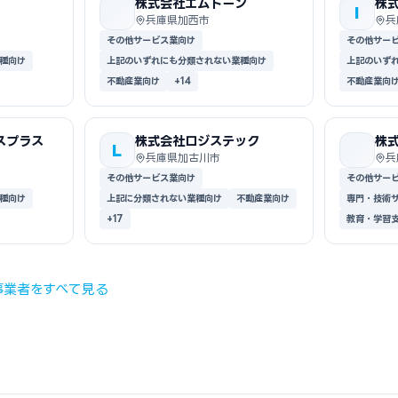
株式会社エムトーン
株
I
兵庫県加西市
兵
その他サービス業向け
その他サー
種向け
上記のいずれにも分類されない業種向け
上記のいず
不動産業向け
+14
不動産業向
スプラス
株式会社ロジステック
株
L
兵庫県加古川市
兵
その他サービス業向け
その他サー
種向け
上記に分類されない業種向け
不動産業向け
専門・技術
+17
教育・学習
事業者をすべて見る