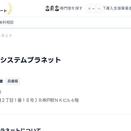
専門家を探す
IT導入支援事業
ート
無料相談
ラネット
システムプラネット
者
兵庫県
市
通２丁目１番１８号ＪＲ神戸駅ＮＫビル６階
プラネットについて