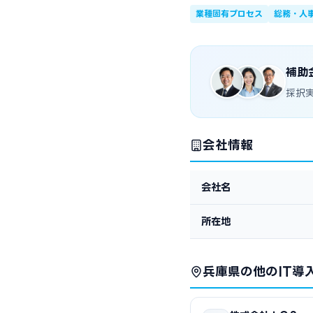
業種固有プロセス
総務・人
補助
採択
会社情報
会社名
所在地
兵庫県の他のIT導