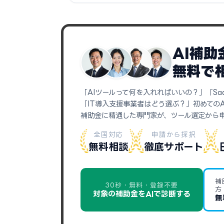
AI補
無料で
「AIツールって何を入れればいいの？」「Sa
「IT導入支援事業者はどう選ぶ？」初めての
補助金に精通した専門家が、ツール選定から
全国対応
申請から採択
無料相談
徹底サポート
補
30秒・無料・登録不要
方
対象の補助金をAIで診断する
無