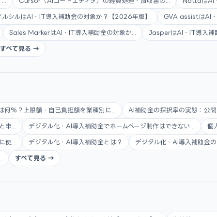
..
Cursor（AIコードエディタ）の経費処理・領収書の...
Nottaは
イルシルはAI・IT導入補助金の対象か？【2026年版】
GVA assistは
Sales MarkerはAI・IT導入補助金の対象か...
JasperはAI・IT導
すべて見る →
は何%？上限額・自己負担額を業種別に...
AI補助金の採択率の実態：公開
...
デジタル化・AI導入補助金でホームページ制作はできない...
個
...
デジタル化・AI導入補助金とは？
デジタル化・AI導入補助金の
.
すべて見る →