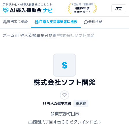
デジタル化・AI導入補助金のことなら
全国対応・無料相談
ナビ
補助金申請
AI
導入補助金
メニュー
徹底サポート
専門家に相談
IT導入支援事業者に相談
無料相談
ホーム
/
IT導入支援事業者検索
/
株式会社ソフト開発
S
株式会社ソフト開発
IT導入支援事業者
東京都
東京都町田市
鶴間八丁目４番３０号クレインドビル