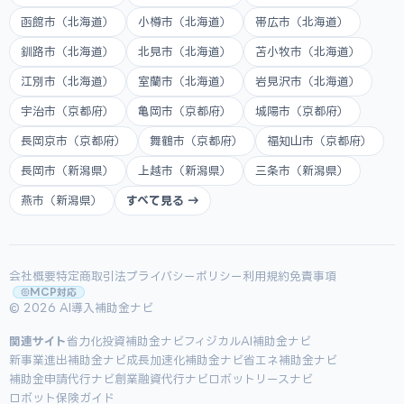
函館市（北海道）
小樽市（北海道）
帯広市（北海道）
釧路市（北海道）
北見市（北海道）
苫小牧市（北海道）
江別市（北海道）
室蘭市（北海道）
岩見沢市（北海道）
宇治市（京都府）
亀岡市（京都府）
城陽市（京都府）
長岡京市（京都府）
舞鶴市（京都府）
福知山市（京都府）
長岡市（新潟県）
上越市（新潟県）
三条市（新潟県）
燕市（新潟県）
すべて見る →
会社概要
特定商取引法
プライバシーポリシー
利用規約
免責事項
MCP対応
© 2026 AI導入補助金ナビ
関連サイト
省力化投資補助金ナビ
フィジカルAI補助金ナビ
新事業進出補助金ナビ
成長加速化補助金ナビ
省エネ補助金ナビ
補助金申請代行ナビ
創業融資代行ナビ
ロボットリースナビ
ロボット保険ガイド