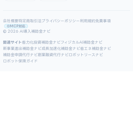
会社概要
特定商取引法
プライバシーポリシー
利用規約
免責事項
MCP対応
© 2026 AI導入補助金ナビ
関連サイト
省力化投資補助金ナビ
フィジカルAI補助金ナビ
新事業進出補助金ナビ
成長加速化補助金ナビ
省エネ補助金ナビ
補助金申請代行ナビ
創業融資代行ナビ
ロボットリースナビ
ロボット保険ガイド