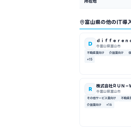
所在地
富山県の他のIT導
ｄｉｆｆｅｒｅｎ
D
社
富山県富山市
不動産業向け
介護業向け
+15
株式会社ＲＵＮ－
R
富山県富山市
その他サービス業向け
不動産
介護業向け
+16