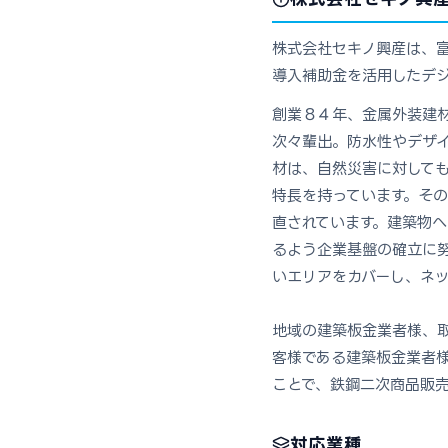
株式会社セキノ興産は、富
導入補助金を活用したデジ
創業８４年、金属外装建
次々輩出。防水性やデザ
材は、自然災害に対して
特長を持っています。そ
直されています。建築物
るよう企業基盤の確立に
いエリアをカバーし、ネ
地域の建築板金業者様、
客様である建築板金業者
ことで、鉄鋼二次商品販
対応業種