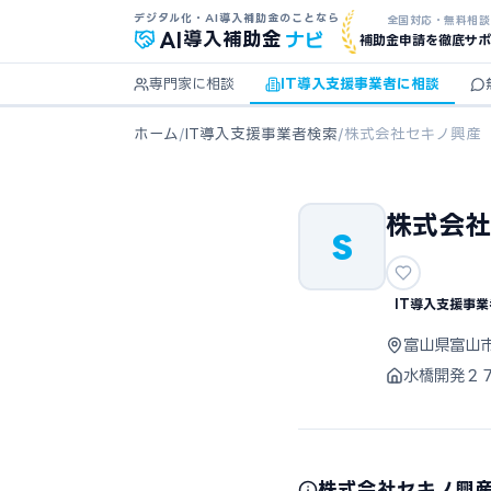
デジタル化・AI導入補助金のことなら
全国対応・無料相談
ナビ
AI
導入補助金
補助金申請を徹底サポ
専門家に相談
IT導入支援事業者に相談
ホーム
/
IT導入支援事業者検索
/
株式会社セキノ興産
株式会社
S
IT導入支援事業
富山県富山
水橋開発２
株式会社セキノ興