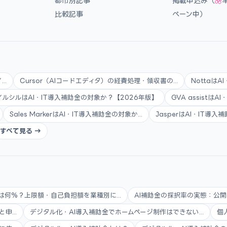
都市別記事
掲載申込み（
比較記事
ペーン中）
..
Cursor（AIコードエディタ）の経費処理・領収書の...
Nottaは
イルシルはAI・IT導入補助金の対象か？【2026年版】
GVA assistは
Sales MarkerはAI・IT導入補助金の対象か...
JasperはAI・IT導
すべて見る →
は何%？上限額・自己負担額を業種別に...
AI補助金の採択率の実態：公開
...
デジタル化・AI導入補助金でホームページ制作はできない...
個