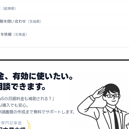
求
（岐阜県）
時期を問い合わせ
（茨城県）
談を依頼
（北海道）
助金、有効に使いたい。
相談できます。
aSの月額料金も補助される？」
AI導入でも安心。
申請書類の作成まで無料でサポートします。
専門記事数