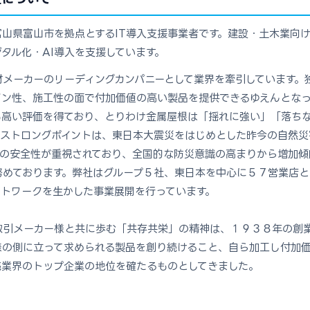
山県富山市を拠点とするIT導入支援事業者です。建設・土木業向け
タル化・AI導入を支援しています。
材メーカーのリーディングカンパニーとして業界を牽引しています。
イン性、施工性の面で付加価値の高い製品を提供できるゆえんとなっ
も高い評価を得ており、とりわけ金属屋根は「揺れに強い」「落ち
のストロングポイントは、東日本大震災をはじめとした昨今の自然災
への安全性が重視されており、全国的な防災意識の高まりから増加傾
努めております。弊社はグループ５社、東日本を中心に５７営業店
ットワークを生かした事業展開を行っています。
取引メーカー様と共に歩む「共存共栄」の精神は、１９３８年の創
様の側に立って求められる製品を創り続けること、自ら加工し付加
売業界のトップ企業の地位を確たるものとしてきました。