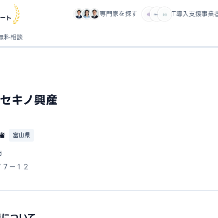
専門家を探す
IT導入支援事業
ート
無料相談
セキノ興産
者
富山県
市
７７ー１２
産について