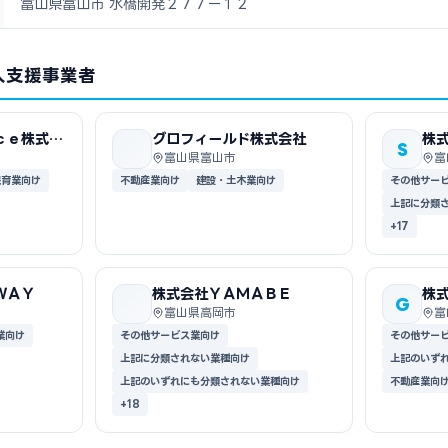
富山県富山市 水橋開発２７７ー１２
入支援事業者
ｃｅ株式会
グロフィールド株式会社
株
S
究
富山県富山市
富
保育業向け
不動産業向け
建設・土木業向け
その他サー
上記に分類
+17
ＷＡＹ
株式会社ＹＡＭＡＢＥ
株
G
ム
富山県高岡市
富
業向け
その他サービス業向け
その他サー
上記に分類されない業種向け
上記のいず
上記のいずれにも分類されない業種向け
不動産業向
+18