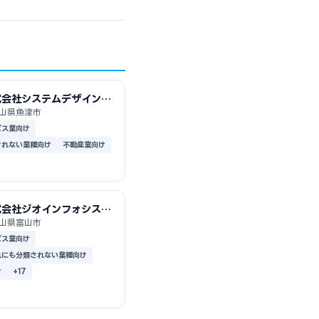
式会社システムデザイン研
所
山県魚津市
ビス業向け
されない業種向け
不動産業向け
式会社ジオインフォシステ
山県富山市
ビス業向け
れにも分類されない業種向け
け
+17