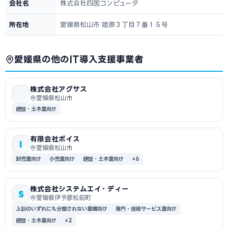
会社名
株式会社四国コンピュータ
所在地
愛媛県松山市 姫原３丁目７番１５号
愛媛県の他のIT導入支援事業者
株式会社アグサス
愛媛県松山市
建設・土木業向け
有限会社ボイス
I
愛媛県松山市
卸売業向け
小売業向け
建設・土木業向け
+6
株式会社システムエイ・ディー
S
愛媛県伊予郡松前町
上記のいずれにも分類されない業種向け
専門・技術サービス業向け
建設・土木業向け
+2