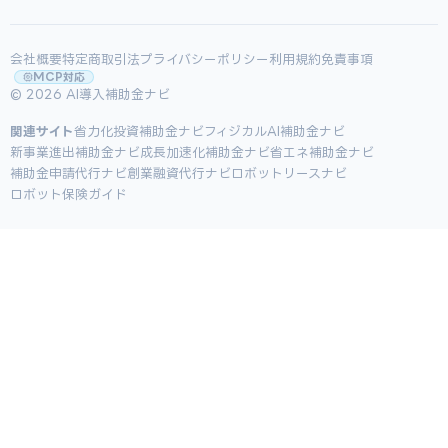
会社概要
特定商取引法
プライバシーポリシー
利用規約
免責事項
MCP対応
© 2026 AI導入補助金ナビ
関連サイト
省力化投資補助金ナビ
フィジカルAI補助金ナビ
新事業進出補助金ナビ
成長加速化補助金ナビ
省エネ補助金ナビ
補助金申請代行ナビ
創業融資代行ナビ
ロボットリースナビ
ロボット保険ガイド