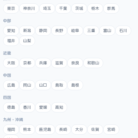
東京
神奈川
埼玉
千葉
茨城
栃木
群馬
中部
愛知
新潟
静岡
長野
岐阜
三重
富山
石川
福井
山梨
近畿
大阪
京都
兵庫
滋賀
奈良
和歌山
中国
広島
岡山
山口
鳥取
島根
四国
徳島
香川
愛媛
高知
九州・沖縄
福岡
熊本
鹿児島
長崎
大分
佐賀
宮崎