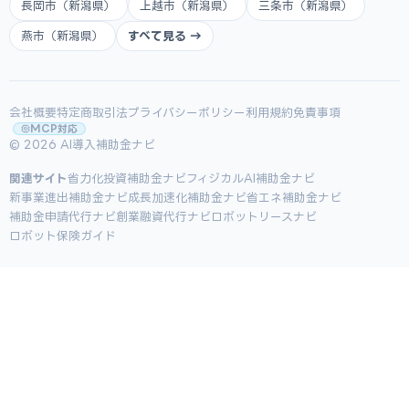
長岡市（新潟県）
上越市（新潟県）
三条市（新潟県）
燕市（新潟県）
すべて見る →
会社概要
特定商取引法
プライバシーポリシー
利用規約
免責事項
MCP対応
© 2026 AI導入補助金ナビ
関連サイト
省力化投資補助金ナビ
フィジカルAI補助金ナビ
新事業進出補助金ナビ
成長加速化補助金ナビ
省エネ補助金ナビ
補助金申請代行ナビ
創業融資代行ナビ
ロボットリースナビ
ロボット保険ガイド