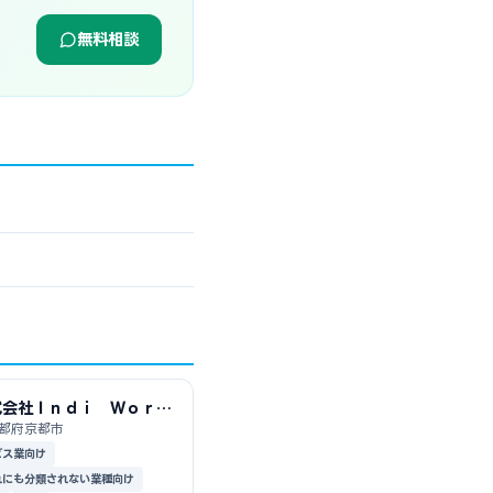
無料相談
式会社Ｉｎｄｉ Ｗｏｒｋ
都府京都市
ビス業向け
れにも分類されない業種向け