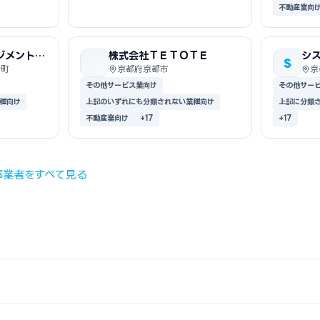
不動産業向
ジメントセ
株式会社ＴＥＴＯＴＥ
シ
S
崎町
京都府京都市
京
その他サービス業向け
その他サー
種向け
上記のいずれにも分類されない業種向け
上記に分類
不動産業向け
+17
+17
事業者をすべて見る