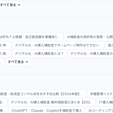
すべて見る →
は何%？上限額・自己負担額を業種別に...
AI補助金の採択率の実態：公開
...
デジタル化・AI導入補助金でホームページ制作はできない...
個
...
デジタル化・AI導入補助金とは？
デジタル化・AI導入補助金の
.
すべて見る →
補助金・助成金コンサル会社おすすめ比較【2026年版】...
学籍管理システ
..
デジタル化・AI導入補助金 無料相談窓口まとめ【202...
IT導入補
..
ChatGPT・Claude・Copilotを補助金で導入
AIコーディング