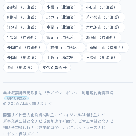
函館市（北海道）
小樽市（北海道）
帯広市（北海道）
釧路市（北海道）
北見市（北海道）
苫小牧市（北海道）
江別市（北海道）
室蘭市（北海道）
岩見沢市（北海道）
宇治市（京都府）
亀岡市（京都府）
城陽市（京都府）
長岡京市（京都府）
舞鶴市（京都府）
福知山市（京都府）
長岡市（新潟県）
上越市（新潟県）
三条市（新潟県）
燕市（新潟県）
すべて見る →
会社概要
特定商取引法
プライバシーポリシー
利用規約
免責事項
MCP対応
© 2026 AI導入補助金ナビ
関連サイト
省力化投資補助金ナビ
フィジカルAI補助金ナビ
新事業進出補助金ナビ
成長加速化補助金ナビ
省エネ補助金ナビ
補助金申請代行ナビ
創業融資代行ナビ
ロボットリースナビ
ロボット保険ガイド