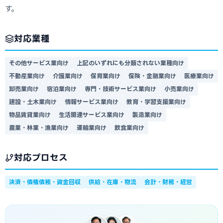
す。
対応業種
その他サービス業向け
上記のいずれにも分類されない業種向け
不動産業向け
介護業向け
保育業向け
保険・金融業向け
医療業向け
卸売業向け
宿泊業向け
専門・技術サービス業向け
小売業向け
建設・土木業向け
情報サービス業向け
教育・学習支援業向け
物品賃貸業向け
生活関連サービス業向け
製造業向け
農業・林業・漁業向け
運輸業向け
飲食業向け
対応プロセス
決済・債権債務・資金回収
供給・在庫・物流
会計・財務・経営