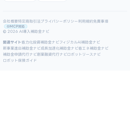
会社概要
特定商取引法
プライバシーポリシー
利用規約
免責事項
MCP対応
© 2026 AI導入補助金ナビ
関連サイト
省力化投資補助金ナビ
フィジカルAI補助金ナビ
新事業進出補助金ナビ
成長加速化補助金ナビ
省エネ補助金ナビ
補助金申請代行ナビ
創業融資代行ナビ
ロボットリースナビ
ロボット保険ガイド