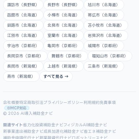
諏訪市（長野県）
長野市（長野県）
旭川市（北海道）
函館市（北海道）
小樽市（北海道）
帯広市（北海道）
釧路市（北海道）
北見市（北海道）
苫小牧市（北海道）
江別市（北海道）
室蘭市（北海道）
岩見沢市（北海道）
宇治市（京都府）
亀岡市（京都府）
城陽市（京都府）
長岡京市（京都府）
舞鶴市（京都府）
福知山市（京都府）
長岡市（新潟県）
上越市（新潟県）
三条市（新潟県）
燕市（新潟県）
すべて見る →
会社概要
特定商取引法
プライバシーポリシー
利用規約
免責事項
MCP対応
© 2026 AI導入補助金ナビ
関連サイト
省力化投資補助金ナビ
フィジカルAI補助金ナビ
新事業進出補助金ナビ
成長加速化補助金ナビ
省エネ補助金ナビ
補助金申請代行ナビ
創業融資代行ナビ
ロボットリースナビ