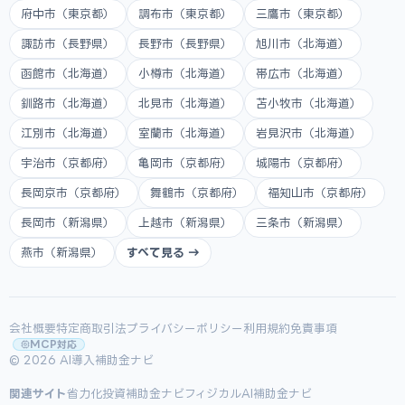
府中市（東京都）
調布市（東京都）
三鷹市（東京都）
諏訪市（長野県）
長野市（長野県）
旭川市（北海道）
函館市（北海道）
小樽市（北海道）
帯広市（北海道）
釧路市（北海道）
北見市（北海道）
苫小牧市（北海道）
江別市（北海道）
室蘭市（北海道）
岩見沢市（北海道）
宇治市（京都府）
亀岡市（京都府）
城陽市（京都府）
長岡京市（京都府）
舞鶴市（京都府）
福知山市（京都府）
長岡市（新潟県）
上越市（新潟県）
三条市（新潟県）
燕市（新潟県）
すべて見る →
会社概要
特定商取引法
プライバシーポリシー
利用規約
免責事項
MCP対応
© 2026 AI導入補助金ナビ
関連サイト
省力化投資補助金ナビ
フィジカルAI補助金ナビ