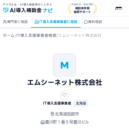
デジタル化・AI導入補助金のことなら
全国対応・無料相談
ナビ
補助金申請
AI
導入補助金
メニュー
徹底サポート
専門家に相談
IT導入支援事業者に相談
無料相談
ホーム
/
IT導入支援事業者検索
/
エムシーネット株式会社
M
エムシーネット株式会社
IT導入支援事業者
北海道
北海道函館市
豊川町１番５号豊川ビル