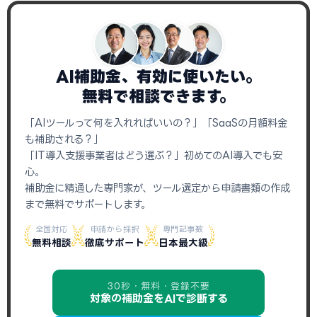
AI補助金、有効に使いたい。
無料で相談できます。
「AIツールって何を入れればいいの？」「SaaSの月額料金
も補助される？」
「IT導入支援事業者はどう選ぶ？」初めてのAI導入でも安
心。
補助金に精通した専門家が、ツール選定から申請書類の作成
まで無料でサポートします。
全国対応
申請から採択
専門記事数
無料相談
徹底サポート
日本最大級
30秒・無料・登録不要
対象の補助金をAIで診断する