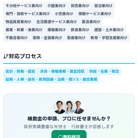
その他サービス業向け
介護業向け
卸売業向け
宿泊業向け
専門・技術サービス業向け
小売業向け
情報サービス業向け
物品賃貸業向け
生活関連サービス業向け
製造業向け
農業・林業・漁業向け
運輸業向け
飲食業向け
建設・土木業向け
不動産業向け
保険・金融業向け
医療業向け
教育・学習支援業向け
対応プロセス
会計・財務・経営
決済・債権債務・資金回収
供給・在庫・物流
総務・人事・給与・教育訓練・法務・情シス・統合業務
補助金の申請、プロに任せませんか？
採択実績豊富な社労士・行政書士が診断します
無料相談