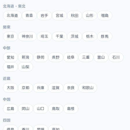
北海道・東北
北海道
青森
岩手
宮城
秋田
山形
福島
関東
東京
神奈川
埼玉
千葉
茨城
栃木
群馬
中部
愛知
新潟
静岡
長野
岐阜
三重
富山
石川
福井
山梨
近畿
大阪
京都
兵庫
滋賀
奈良
和歌山
中国
広島
岡山
山口
鳥取
島根
四国
徳島
香川
愛媛
高知