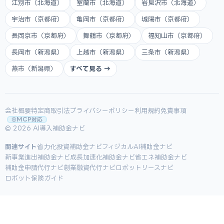
江別市（北海道）
室蘭市（北海道）
岩見沢市（北海道）
宇治市（京都府）
亀岡市（京都府）
城陽市（京都府）
長岡京市（京都府）
舞鶴市（京都府）
福知山市（京都府）
長岡市（新潟県）
上越市（新潟県）
三条市（新潟県）
燕市（新潟県）
すべて見る →
会社概要
特定商取引法
プライバシーポリシー
利用規約
免責事項
MCP対応
© 2026 AI導入補助金ナビ
関連サイト
省力化投資補助金ナビ
フィジカルAI補助金ナビ
新事業進出補助金ナビ
成長加速化補助金ナビ
省エネ補助金ナビ
補助金申請代行ナビ
創業融資代行ナビ
ロボットリースナビ
ロボット保険ガイド