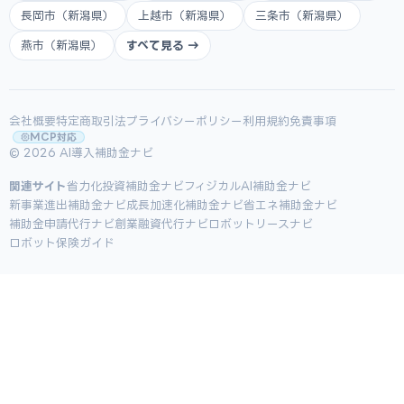
長岡市（新潟県）
上越市（新潟県）
三条市（新潟県）
燕市（新潟県）
すべて見る →
会社概要
特定商取引法
プライバシーポリシー
利用規約
免責事項
MCP対応
© 2026 AI導入補助金ナビ
関連サイト
省力化投資補助金ナビ
フィジカルAI補助金ナビ
新事業進出補助金ナビ
成長加速化補助金ナビ
省エネ補助金ナビ
補助金申請代行ナビ
創業融資代行ナビ
ロボットリースナビ
ロボット保険ガイド