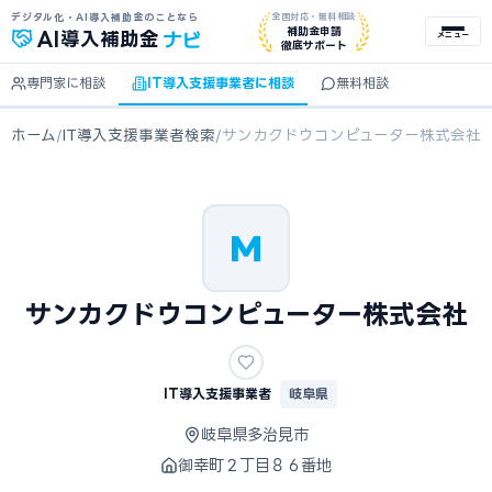
デジタル化・AI導入補助金のことなら
全国対応・無料相談
ナビ
補助金申請
AI
導入補助金
メニュー
徹底サポート
専門家に相談
IT導入支援事業者に相談
無料相談
ホーム
/
IT導入支援事業者検索
/
サンカクドウコンピューター株式会社
M
サンカクドウコンピューター株式会社
IT導入支援事業者
岐阜県
岐阜県多治見市
御幸町２丁目８６番地